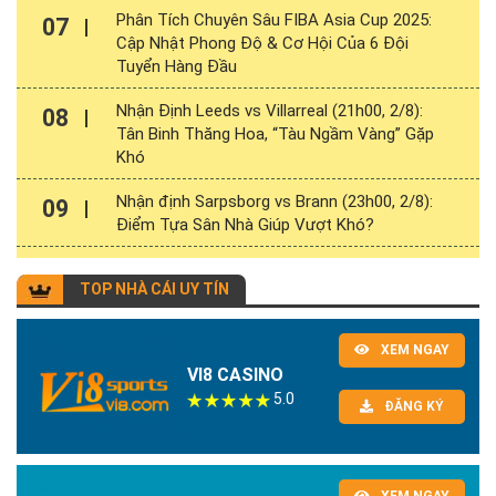
Phân Tích Chuyên Sâu FIBA Asia Cup 2025:
07
Cập Nhật Phong Độ & Cơ Hội Của 6 Đội
Tuyển Hàng Đầu
Nhận Định Leeds vs Villarreal (21h00, 2/8):
08
Tân Binh Thăng Hoa, “Tàu Ngầm Vàng” Gặp
Khó
Nhận định Sarpsborg vs Brann (23h00, 2/8):
09
Điểm Tựa Sân Nhà Giúp Vượt Khó?
TOP NHÀ CÁI UY TÍN
XEM NGAY
VI8 CASINO
5.0
ĐĂNG KÝ
XEM NGAY