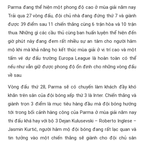
Parma đang thể hiện một phong độ cao ở mùa giải năm nay.
Trải qua 27 vòng đấu, đội chủ nhà đang đứng thứ 7 và giành
được 39 điểm sau 11 chiến thắng cùng 6 trận hòa và 10 trận
thua. Những gì các cầu thủ cùng ban huấn luyện thể hiện đến
giờ phút này đang đem rất nhiều sự an tâm cho người hâm
mộ khi mà khả năng họ kết thúc mùa giải ở vị trí cao và một
tấm vé dự đấu trường Europa League là hoàn toàn có thể
nếu như vẫn giữ được phong độ ổn định cho những vòng đấu
về sau.
Vòng đấu thứ 28, Parma sẽ có chuyến làm khách đầy khó
khăn trên sân của đội bóng xếp thứ 3 là Inter. Chiến thắng và
giành trọn 3 điểm là mục tiêu hàng đầu mà đội bóng hướng
tới trong bối cảnh hàng công của Parma ở mùa giải năm nay
thi đấu khá hay với bộ 3 Dejan Kulusevski – Roberto Inglese –
Jasmin Kurtić, người hâm mộ đội bóng đang rất lạc quan và
tin tưởng vào một chiến thắng sẽ giành cho đội chủ sân