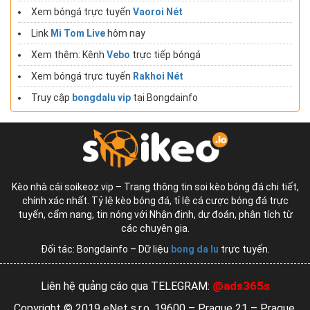
Xem bóngá trực tuyến
Vaoroi Nét
Link
Mi Tom Live
hôm nay
Xem thêm: Kênh
Vebo
trực tiếp bóngá
Xem bóngá trực tuyến
Rakhoi Nét
Truy cập
bongdalu vip
tại Bongdainfo
Kèo nhà cái soikeoz.vip – Trang thông tin soi kèo bóng đá chi tiết,
chính xác nhất. Tỷ lệ kèo bóng đá, tỉ lệ cá cược bóng đá trực
tuyến, cẩm nang, tin nóng với Nhận định, dự đoán, phân tích từ
các chuyên gia.
Đối tác: Bongdainfo – Dữ liệu
bong da lu
trực tuyến.
@ads365s
Liên hệ quảng cáo qua TELEGRAM:
Copyright © 2019 eNet s.r.o, 19600 – Prague 21 – Prague,