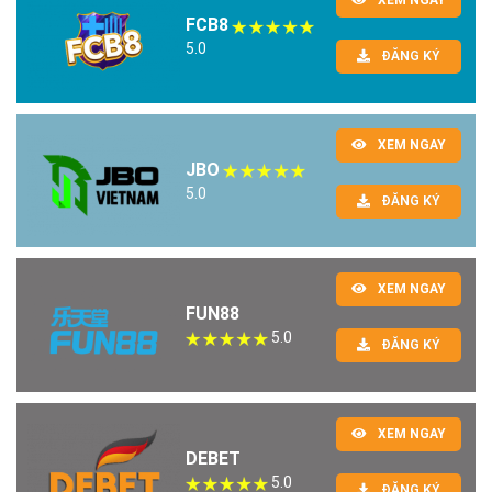
FCB8
5.0
ĐĂNG KÝ
XEM NGAY
JBO
5.0
ĐĂNG KÝ
XEM NGAY
FUN88
5.0
ĐĂNG KÝ
XEM NGAY
DEBET
5.0
ĐĂNG KÝ