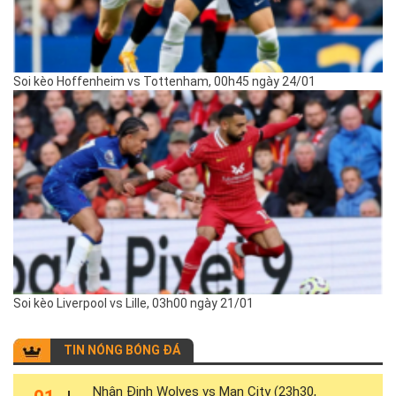
Soi kèo Hoffenheim vs Tottenham, 00h45 ngày 24/01
Soi kèo Liverpool vs Lille, 03h00 ngày 21/01
TIN NÓNG BÓNG ĐÁ
Nhận Định Wolves vs Man City (23h30,