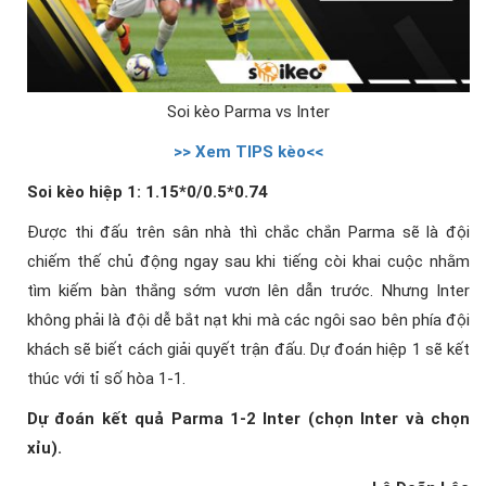
Soi kèo Parma vs Inter
>> Xem TIPS kèo<<
Soi kèo hiệp 1: 1.15*0/0.5*0.74
Được thi đấu trên sân nhà thì chắc chắn Parma sẽ là đội
chiếm thế chủ động ngay sau khi tiếng còi khai cuộc nhằm
tìm kiếm bàn thắng sớm vươn lên dẫn trước. Nhưng Inter
không phải là đội dễ bắt nạt khi mà các ngôi sao bên phía đội
khách sẽ biết cách giải quyết trận đấu. Dự đoán hiệp 1 sẽ kết
thúc với tỉ số hòa 1-1.
Dự đoán kết quả Parma 1-2 Inter (chọn Inter và chọn
xỉu).