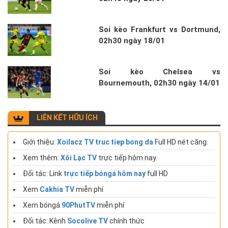
Soi kèo Frankfurt vs Dortmund,
02h30 ngày 18/01
Soi kèo Chelsea vs
Bournemouth, 02h30 ngày 14/01
LIÊN KẾT HỮU ÍCH
Giới thiệu:
Xoilacz TV truc tiep bong da
Full HD nét căng.
Xem thêm:
Xôi Lạc TV
trực tiếp hôm nay.
Đối tác: Link
trực tiếp bóngá hôm nay
full HD
Xem
Cakhia TV
miễn phí
Xem bóngá
90PhutTV
miễn phí
Đối tác: Kênh
Socolive TV
chính thức