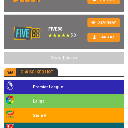
XEM NGAY
FIVE88
5.0
ĐĂNG KÝ
Xem thêm >>
GIẢI SOI KÈO HOT
Premier League
Laliga
Serie A