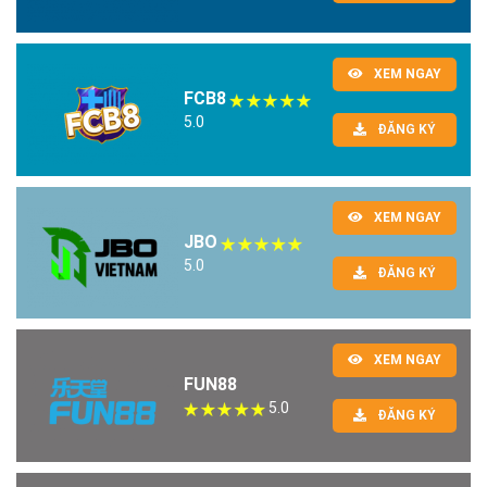
XEM NGAY
FCB8
5.0
ĐĂNG KÝ
XEM NGAY
JBO
5.0
ĐĂNG KÝ
XEM NGAY
FUN88
5.0
ĐĂNG KÝ