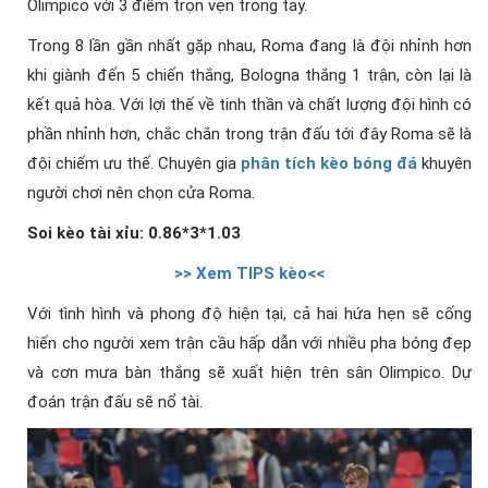
Olimpico với 3 điểm trọn vẹn trong tay.
Trong 8 lần gần nhất gặp nhau, Roma đang là đội nhỉnh hơn
khi giành đến 5 chiến thắng, Bologna thắng 1 trận, còn lại là
kết quả hòa. Với lợi thế về tinh thần và chất lượng đội hình có
phần nhỉnh hơn, chắc chắn trong trận đấu tới đây Roma sẽ là
đội chiếm ưu thế. Chuyên gia
phân tích kèo bóng đá
khuyên
người chơi nên chọn cửa Roma.
Soi kèo tài xỉu: 0.86*3*1.03
>> Xem TIPS kèo<<
Với tình hình và phong độ hiện tại, cả hai hứa hẹn sẽ cống
hiến cho người xem trận cầu hấp dẫn với nhiều pha bóng đẹp
và cơn mưa bàn thắng sẽ xuất hiện trên sân Olimpico. Dự
đoán trận đấu sẽ nổ tài.