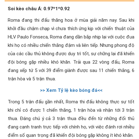
Soi kèo châu Á: 0.97*1*0.92
Roma đang thi đấu thăng hoa ở mùa giải năm nay. Sau khi
khởi đầu chậm chạp vì chưa thích ứng kịp với chiến thuật của
HLV Paulo Fonseca, Roma đang dần bắp nhịp lại với cuộc đua
khi họ có nhiều chiến thắng đậm và liên tiếp. Nhưng phong độ
của các cầu thủ không được duy trì tốt, sự chững lại đã khiến
đội bóng gặp nhiều khó khăn. Trải qua 22 vòng đấu, Roma
đang xếp tứ 5 với 39 điểm giành được sau 11 chiến thắng, 6
trận hòa và 5 trận thua.
>> Xem Tỷ lệ kèo bóng đá<<
Trong 5 trận đấu gần nhất, Roma thi đấu không thực sự tốt
khi chỉ có được 1 chiến thắng, 1 trận hòa và nhận tới 3 trận
thua. Đáng chú ý cả 3 trận thua đều đến từ những đối thủ
đang cạnh tranh trực tiếp với chính họ, với việc đánh rơi nhiều
điểm số quan trọng đã khiến đội bóng gặp không ít khó khăn.