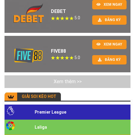
XEM NGAY
DEBET
5.0
ĐĂNG KÝ
XEM NGAY
FIVE88
5.0
ĐĂNG KÝ
Xem thêm >>
GIẢI SOI KÈO HOT
Premier League
Laliga