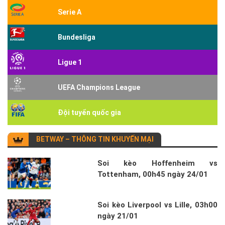
Serie A
Bundesliga
Ligue 1
UEFA Champions League
Đội tuyển quốc gia
BETWAY – THÔNG TIN KHUYẾN MẠI
Soi kèo Hoffenheim vs
Tottenham, 00h45 ngày 24/01
Soi kèo Liverpool vs Lille, 03h00
ngày 21/01