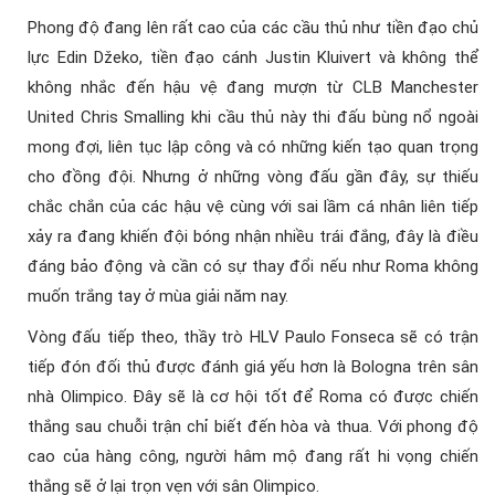
Phong độ đang lên rất cao của các cầu thủ như tiền đạo chủ
lực Edin Džeko, tiền đạo cánh Justin Kluivert và không thể
không nhắc đến hậu vệ đang mượn từ CLB Manchester
United Chris Smalling khi cầu thủ này thi đấu bùng nổ ngoài
mong đợi, liên tục lập công và có những kiến tạo quan trọng
cho đồng đội. Nhưng ở những vòng đấu gần đây, sự thiếu
chắc chắn của các hậu vệ cùng với sai lầm cá nhân liên tiếp
xảy ra đang khiến đội bóng nhận nhiều trái đắng, đây là điều
đáng bảo động và cần có sự thay đổi nếu như Roma không
muốn trắng tay ở mùa giải năm nay.
Vòng đấu tiếp theo, thầy trò HLV Paulo Fonseca sẽ có trận
tiếp đón đối thủ được đánh giá yếu hơn là Bologna trên sân
nhà Olimpico. Đây sẽ là cơ hội tốt để Roma có được chiến
thắng sau chuỗi trận chỉ biết đến hòa và thua. Với phong độ
cao của hàng công, người hâm mộ đang rất hi vọng chiến
thắng sẽ ở lại trọn vẹn với sân Olimpico.