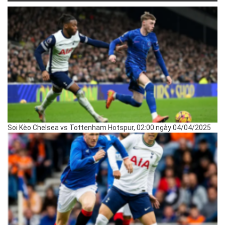
Soi Kèo Chelsea vs Tottenham Hotspur, 02:00 ngày 04/04/2025