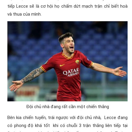
tiếp Lecce sẽ là cơ hội họ chấm dứt mạch trận chỉ biết hoà
và thua của mình.
Đội chủ nhà đang rất cần một chiến thắng
Bên kia chiến tuyến, trái ngược với đội chủ nhà, Lecce đang
có phong độ khá tốt khi có chuỗi 3 trận thắng liên tiếp tại