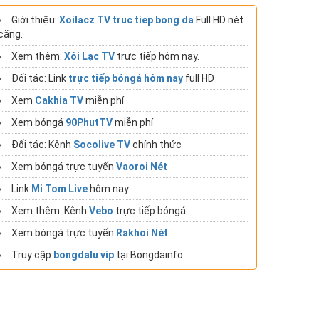
Giới thiệu:
Xoilacz TV truc tiep bong da
Full HD nét
căng.
Xem thêm:
Xôi Lạc TV
trực tiếp hôm nay.
Đối tác: Link
trực tiếp bóngá hôm nay
full HD
Xem
Cakhia TV
miễn phí
Xem bóngá
90PhutTV
miễn phí
Đối tác: Kênh
Socolive TV
chính thức
Xem bóngá trực tuyến
Vaoroi Nét
Link
Mi Tom Live
hôm nay
Xem thêm: Kênh
Vebo
trực tiếp bóngá
Xem bóngá trực tuyến
Rakhoi Nét
Truy cập
bongdalu vip
tại Bongdainfo