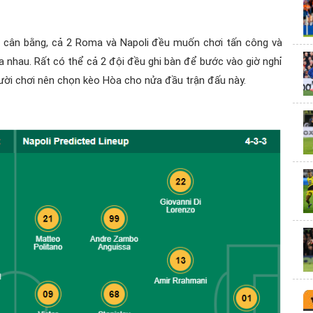
ối cân bằng, cả 2 Roma và Napoli đều muốn chơi tấn công và
ủa nhau. Rất có thể cả 2 đội đều ghi bàn để bước vào giờ nghỉ
ì người chơi nên chọn kèo Hòa cho nửa đầu trận đấu này.