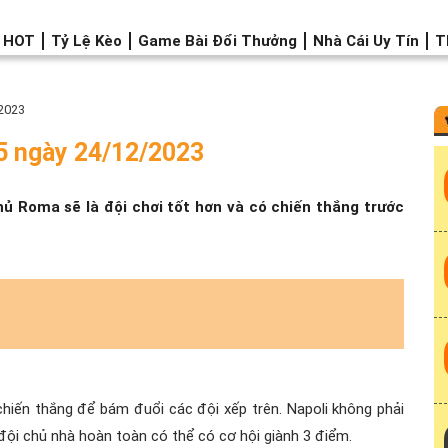
o HOT
Tỷ Lệ Kèo
Game Bài Đổi Thưởng
Nhà Cái Uy Tín
T
2023
5 ngày 24/12/2023
ủ Roma sẽ là đội chơi tốt hơn và có chiến thắng trước
chiến thắng để bám đuổi các đội xếp trên. Napoli không phải
 đội chủ nhà hoàn toàn có thể có cơ hội giành 3 điểm.