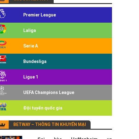
Premier League
Laliga
Serie A
Bundesliga
Ligue 1
UEFA Champions League
Đội tuyển quốc gia
BETWAY – THÔNG TIN KHUYẾN MẠI