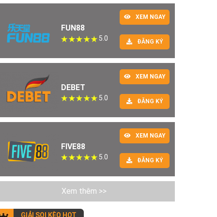
XEM NGAY
FUN88
5.0
ĐĂNG KÝ
XEM NGAY
DEBET
5.0
ĐĂNG KÝ
XEM NGAY
FIVE88
5.0
ĐĂNG KÝ
Xem thêm >>
GIẢI SOI KÈO HOT