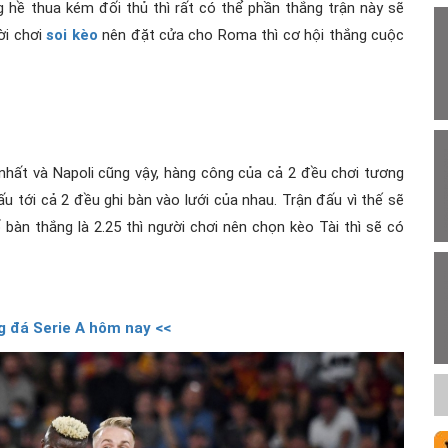
g hề thua kém đối thủ thì rất có thể phần thắng trận này sẽ
ời chơi
soi kèo
nên đặt cửa cho Roma thì cơ hội thắng cuộc
nhất và Napoli cũng vậy, hàng công của cả 2 đều chơi tương
ấu tới cả 2 đều ghi bàn vào lưới của nhau. Trận đấu vì thế sẽ
bàn thắng là 2.25 thì người chơi nên chọn kèo Tài thì sẽ có
g đá Serie A hôm nay <<