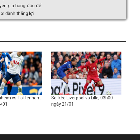
uyên gia hàng đầu để
i dành thắng lợi.
nheim vs Tottenham,
Soi kèo Liverpool vs Lille, 03h00
4/01
ngày 21/01