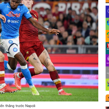
ến thắng trước Napoli