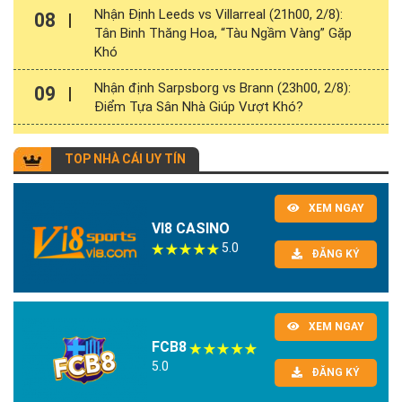
Nhận Định Leeds vs Villarreal (21h00, 2/8):
08
Tân Binh Thăng Hoa, “Tàu Ngầm Vàng” Gặp
Khó
Nhận định Sarpsborg vs Brann (23h00, 2/8):
09
Điểm Tựa Sân Nhà Giúp Vượt Khó?
TOP NHÀ CÁI UY TÍN
XEM NGAY
VI8 CASINO
5.0
ĐĂNG KÝ
XEM NGAY
FCB8
5.0
ĐĂNG KÝ