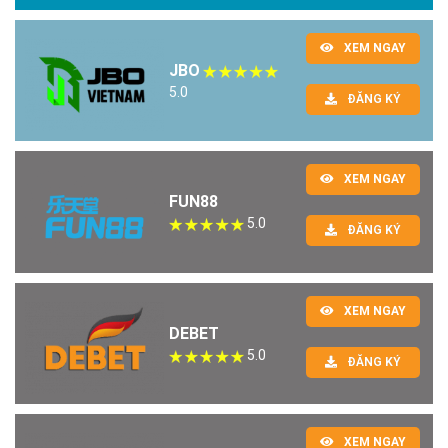
XEM NGAY
JBO
5.0
ĐĂNG KÝ
XEM NGAY
FUN88
5.0
ĐĂNG KÝ
XEM NGAY
DEBET
5.0
ĐĂNG KÝ
XEM NGAY