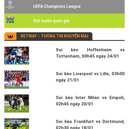
UEFA Champions League
Đội tuyển quốc gia
BETWAY – THÔNG TIN KHUYẾN MẠI
Soi kèo Hoffenheim vs
Tottenham, 00h45 ngày 24/01
Soi kèo Liverpool vs Lille, 03h00
ngày 21/01
Soi kèo Inter Milan vs Empoli,
02h45 ngày 20/01
Soi kèo Frankfurt vs Dortmund,
02h30 ngày 18/01