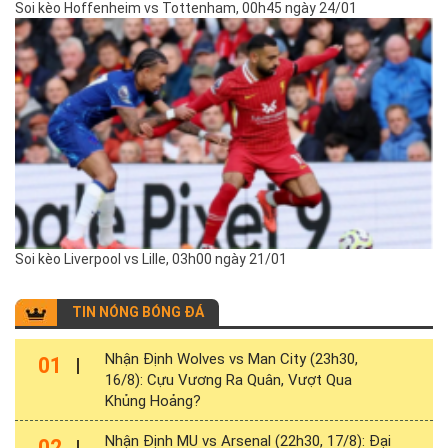
Soi kèo Hoffenheim vs Tottenham, 00h45 ngày 24/01
Soi kèo Liverpool vs Lille, 03h00 ngày 21/01
TIN NÓNG BÓNG ĐÁ
Nhận Định Wolves vs Man City (23h30,
01
16/8): Cựu Vương Ra Quân, Vượt Qua
Khủng Hoảng?
Nhận Định MU vs Arsenal (22h30, 17/8): Đại
02