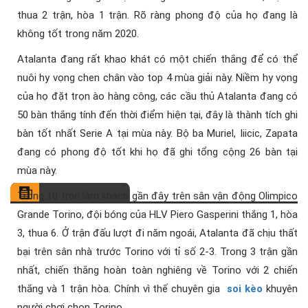
thua 2 trận, hòa 1 trận. Rõ ràng phong độ của họ đang là
không tốt trong năm 2020.
Atalanta đang rất khao khát có một chiến thắng để có thể
nuôi hy vọng chen chân vào top 4 mùa giải này. Niềm hy vọng
của họ đặt trọn ào hàng công, các cầu thủ Atalanta đang có
50 bàn thắng tính đến thời điểm hiện tại, đây là thành tích ghi
bàn tốt nhất Serie A tại mùa này. Bộ ba Muriel, Iiicic, Zapata
đang có phong độ tốt khi họ đã ghi tổng cộng 26 bàn tại
mùa này.
Trong 10 trận làm khách gần đây trên sân vận động Olimpico
Grande Torino, đội bóng của HLV Piero Gasperini thắng 1, hòa
3, thua 6. Ở trận đấu lượt đi năm ngoái, Atalanta đã chịu thất
bại trên sân nhà trước Torino với tỉ số 2-3. Trong 3 trận gần
nhất, chiến thắng hoàn toàn nghiêng về Torino với 2 chiến
thắng và 1 trận hòa. Chính vì thế chuyên gia
soi kèo
khuyên
người chơi chọn Torino.