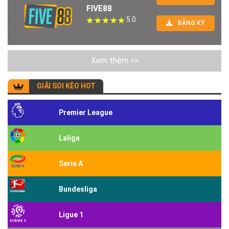
FIVE88
5.0
ĐĂNG KÝ
Xem thêm >>
GIẢI SOI KÈO HOT
Premier League
Laliga
Serie A
Bundesliga
Ligue 1