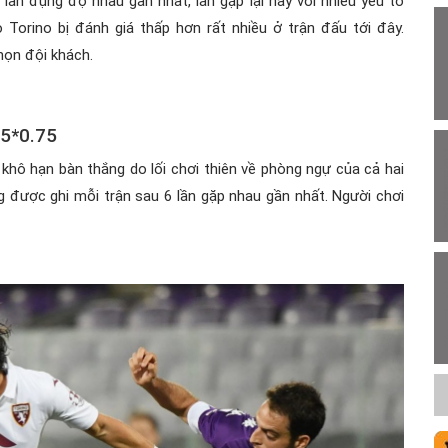
lần đụng độ nhau gần nhất, lần gặp lại này với nhiều yếu tố
 Torino bị đánh giá thấp hơn rất nhiều ở trận đấu tới đây.
họn đội khách.
.5*0.75
 khô hạn bàn thắng do lối chơi thiên về phòng ngự của cả hai
ng được ghi mỗi trận sau 6 lần gặp nhau gần nhất. Người chơi