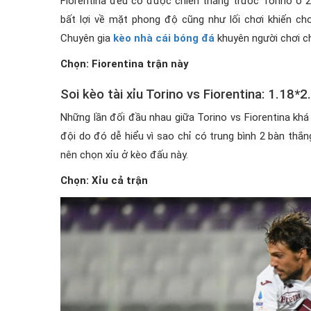
Fiorentina đều có được chiến thắng trước Torino ở 2 
bất lợi về mặt phong độ cũng như lối chơi khiến cho
Chuyên gia
kèo nhà cái bóng đá
khuyên người chơi c
Chọn: Fiorentina trận này
Soi kèo tài xỉu Torino vs Fiorentina: 1.18*2
Những lần đối đầu nhau giữa Torino vs Fiorentina khá
đội do đó dễ hiểu vì sao chỉ có trung bình 2 bàn thắ
nên chọn xỉu ở kèo đấu này.
Chọn: Xỉu cả trận