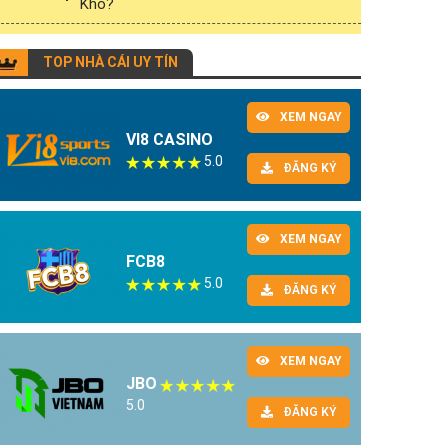
Khó?
TOP NHÀ CÁI UY TÍN
XEM NGAY
VI8 CASINO
5.0
ĐĂNG KÝ
XEM NGAY
FCB8
5.0
ĐĂNG KÝ
XEM NGAY
JBO
5.0
ĐĂNG KÝ