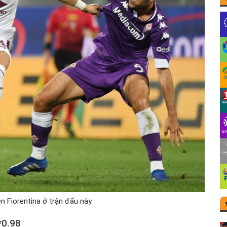
n Fiorentina ở trận đấu này.
*0.98