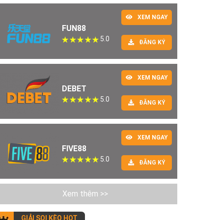
XEM NGAY
FUN88
5.0
ĐĂNG KÝ
XEM NGAY
DEBET
5.0
ĐĂNG KÝ
XEM NGAY
FIVE88
5.0
ĐĂNG KÝ
Xem thêm >>
GIẢI SOI KÈO HOT