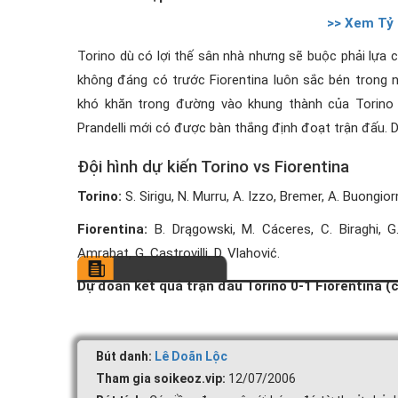
>> Xem Tỷ 
Torino dù có lợi thế sân nhà nhưng sẽ buộc phải lựa 
không đáng có trước Fiorentina luôn sắc bén trong 
khó khăn trong đường vào khung thành của Torino 
Prandelli mới có được bàn thắng định đoạt trận đấu. D
Đội hình dự kiến Torino vs Fiorentina
Torino:
S. Sirigu, N. Murru, A. Izzo, Bremer, A. Buongiorno
Fiorentina:
B. Drągowski, M. Cáceres, C. Biraghi, G. 
Amrabat, G. Castrovilli, D. Vlahović.
Dự đoán kết quả trận đấu Torino 0-1 Fiorentina (c
Bút danh:
Lê Doãn Lộc
Tham gia soikeoz.vip:
12/07/2006