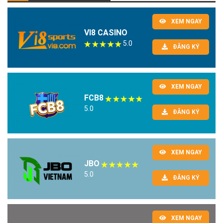
XEM NGAY
VI8 CASINO
5.0
ĐĂNG KÝ
XEM NGAY
FCB8
5.0
ĐĂNG KÝ
XEM NGAY
JBO
5.0
ĐĂNG KÝ
XEM NGAY