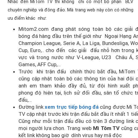
Nhắc đến MiTom TV thì không chỉ có một bộ phận BLV
chuyên nghiệp và đông đảo. Mà trang web này còn có những
ưu điểm khác như:
Mitom2.com đang phát sóng toàn bộ các giải 
bóng đá hàng đầu trên thế giới như Ngoại Hạng A
Champion League, Serie A, La Liga, Bundesliga, Wo
Cup, Euro,.. cho đến các giải đấu nhỏ hơn trong 
vực và trong nước như V-League, U23 Châu Á, 
Games, AFF Cup,…
Trước khi trận đấu chính thức bắt đầu, MiTom
cũng cập nhật toàn bộ các thông tin của hai đội 
anh em tham khảo đầy đủ, từ đội hình xuất ph
phong độ hiện tại, lịch sử đối đầu, sân tổ chức t
đấu,…
Đường link
xem trực tiếp bóng đá
cũng được Mi 
TV cập nhật trước khi trận đấu bắt đầu ít nhất 1 tiế
Cũng như mỗi trận đấu đều có trên 3 đường link 
mọi người lựa chọn. Trang web
Mì Tôm TV
cũng 
kết link không bao giờ dính virus hay mã độc