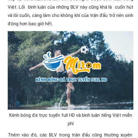
Việt. Lối bình luận của những BLV này cũng khá là cuốn hút
và lôi cuốn, càng làm cho không khí của trận đấu trở nên sinh
động hơn bao giờ hết.
Kênh bóng đá trực tuyến full HD và bình luận tiếng Việt miễn
phí
Thêm vào đó, các BLV trong trận đấu cũng thường xuyên