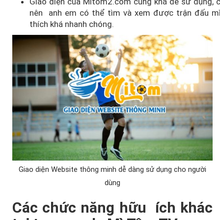
Giao diện của Mitom2.com cũng khá dễ sử dụng, 
nên anh em có thể tìm và xem được trận đấu m
thích khá nhanh chóng.
Giao diện Website thông minh dễ dàng sử dụng cho người
dùng
Các chức năng hữu ích khác