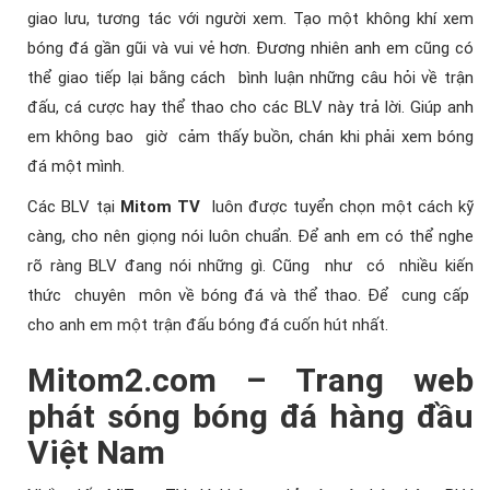
giao lưu, tương tác với người xem. Tạo một không khí xem
bóng đá gần gũi và vui vẻ hơn. Đương nhiên anh em cũng có
thể giao tiếp lại bằng cách bình luận những câu hỏi về trận
đấu, cá cược hay thể thao cho các BLV này trả lời. Giúp anh
em không bao giờ cảm thấy buồn, chán khi phải xem bóng
đá một mình.
Các BLV tại
Mitom TV
luôn được tuyển chọn một cách kỹ
càng, cho nên giọng nói luôn chuẩn. Để anh em có thể nghe
rõ ràng BLV đang nói những gì. Cũng như có nhiều kiến
thức chuyên môn về bóng đá và thể thao. Để cung cấp
cho anh em một trận đấu bóng đá cuốn hút nhất.
Mitom2.com – Trang web
phát sóng bóng đá hàng đầu
Việt Nam