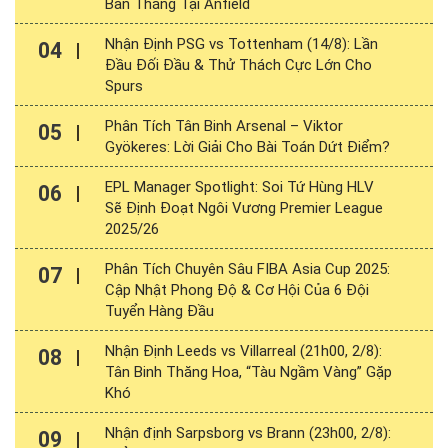
Bàn Thắng Tại Anfield
Nhận Định PSG vs Tottenham (14/8): Lần
04
Đầu Đối Đầu & Thử Thách Cực Lớn Cho
Spurs
Phân Tích Tân Binh Arsenal – Viktor
05
Gyökeres: Lời Giải Cho Bài Toán Dứt Điểm?
EPL Manager Spotlight: Soi Tứ Hùng HLV
06
Sẽ Định Đoạt Ngôi Vương Premier League
2025/26
Phân Tích Chuyên Sâu FIBA Asia Cup 2025:
07
Cập Nhật Phong Độ & Cơ Hội Của 6 Đội
Tuyển Hàng Đầu
Nhận Định Leeds vs Villarreal (21h00, 2/8):
08
Tân Binh Thăng Hoa, “Tàu Ngầm Vàng” Gặp
Khó
Nhận định Sarpsborg vs Brann (23h00, 2/8):
09