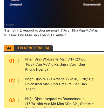
Nhận Định Liverpool vs Bournemouth (16/8): Nhà Vua Mở Màn
Mùa Giải, Chờ Mưa Bàn Thắng Tại Anfield
TIN NÓNG BÓNG ĐÁ
Nhận Định Wolves vs Man City (23h30,
01
16/8): Cựu Vương Ra Quân, Vượt Qua
Khủng Hoảng?
Nhận Định MU vs Arsenal (22h30, 17/8): Đại
02
Chiến Khai Màn, Chờ Đợi Bữa Tiệc Bàn
Thắng
Nhận Định Liverpool vs Bournemouth
03
(16/8): Nhà Vua Mở Màn Mùa Giải, Chờ Mưa