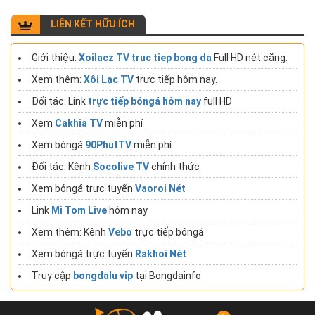
LIÊN KẾT HỮU ÍCH
Giới thiệu:
Xoilacz TV truc tiep bong da
Full HD nét căng.
Xem thêm:
Xôi Lạc TV
trực tiếp hôm nay.
Đối tác: Link
trực tiếp bóngá hôm nay
full HD
Xem
Cakhia TV
miễn phí
Xem bóngá
90PhutTV
miễn phí
Đối tác: Kênh
Socolive TV
chính thức
Xem bóngá trực tuyến
Vaoroi Nét
Link
Mi Tom Live
hôm nay
Xem thêm: Kênh
Vebo
trực tiếp bóngá
Xem bóngá trực tuyến
Rakhoi Nét
Truy cập
bongdalu vip
tại Bongdainfo