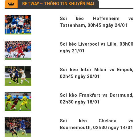
BETWAY – THÔNG TIN KHUYẾN MẠI
Soi kèo Hoffenheim vs
Tottenham, 00h45 ngày 24/01
Soi kèo Liverpool vs Lille, 03h00
ngày 21/01
Soi kèo Inter Milan vs Empoli,
02h45 ngày 20/01
Soi kèo Frankfurt vs Dortmund,
02h30 ngày 18/01
Soi kèo Chelsea vs
Bournemouth, 02h30 ngày 14/01