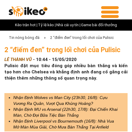
Kèo trận hot |
Tỷ lệ kèo |
Nhà cái uy tín |
Game bài đổi thưởng
Tin nóng bóng đá
»
2 “điểm đen” trong lối chơi của Pulisic
2 “điểm đen” trong lối chơi của Pulisic
LÊ THÀNH VŨ
-
10:44 - 15/05/2020
Pulisic đặt mục tiêu đóng góp nhiều bàn thắng và kiến
tạo hơn cho Chelsea và khẳng định anh đang cố gắng cải
thiện thêm những thông số quan trọng này.
Nhận Định Wolves vs Man City (23h30, 16/8): Cựu
Vương Ra Quân, Vượt Qua Khủng Hoảng?
Nhận Định MU vs Arsenal (22h30, 17/8): Đại Chiến Khai
Màn, Chờ Đợi Bữa Tiệc Bàn Thắng
Nhận Định Liverpool vs Bournemouth (16/8): Nhà Vua
Mở Màn Mùa Giải, Chờ Mưa Bàn Thắng Tại Anfield