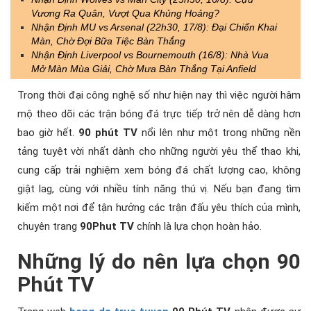
Vương Ra Quân, Vượt Qua Khủng Hoảng?
Nhận Định MU vs Arsenal (22h30, 17/8): Đại Chiến Khai
Màn, Chờ Đợi Bữa Tiệc Bàn Thắng
Nhận Định Liverpool vs Bournemouth (16/8): Nhà Vua
Mở Màn Mùa Giải, Chờ Mưa Bàn Thắng Tại Anfield
Trong thời đại công nghệ số như hiện nay thì việc người hâm
mộ theo dõi các trận bóng đá trực tiếp trở nên dễ dàng hơn
bao giờ hết.
90 phút TV
nổi lên như một trong những nền
tảng tuyệt vời nhất dành cho những người yêu thể thao khi,
cung cấp trải nghiệm xem bóng đá chất lượng cao, không
giật lag, cùng với nhiều tính năng thú vị. Nếu bạn đang tìm
kiếm một nơi để tận hưởng các trận đấu yêu thích của mình,
chuyên trang
90Phut TV
chính là lựa chọn hoàn hảo.
Những lý do nên lựa chọn 90
Phút TV