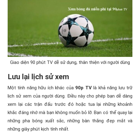
Giao diện 90 phút TV dễ sử dụng, thân thiện với người dùng
Lưu lại lịch sử xem
Một tính năng hữu ích khác của
90p TV
là khả năng lưu trữ
lịch sử xem của người dùng. Điều này cho phép bạn dễ dàng
xem lại các trận đấu trước đó hoặc tua lại những khoảnh
khắc đáng nhớ mà bạn không muốn bỏ lỡ. Bạn có thể quay lại
những pha bóng xuất sắc, những bàn thắng đẹp mắt và
những giây phút kịch tính nhất.