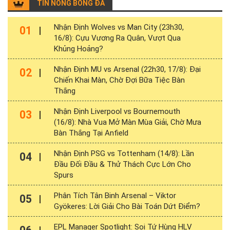
TIN NÓNG BÓNG ĐÁ
Nhận Định Wolves vs Man City (23h30,
01
16/8): Cựu Vương Ra Quân, Vượt Qua
Khủng Hoảng?
Nhận Định MU vs Arsenal (22h30, 17/8): Đại
02
Chiến Khai Màn, Chờ Đợi Bữa Tiệc Bàn
Thắng
Nhận Định Liverpool vs Bournemouth
03
(16/8): Nhà Vua Mở Màn Mùa Giải, Chờ Mưa
Bàn Thắng Tại Anfield
Nhận Định PSG vs Tottenham (14/8): Lần
04
Đầu Đối Đầu & Thử Thách Cực Lớn Cho
Spurs
Phân Tích Tân Binh Arsenal – Viktor
05
Gyökeres: Lời Giải Cho Bài Toán Dứt Điểm?
EPL Manager Spotlight: Soi Tứ Hùng HLV