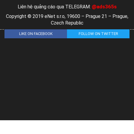
@ads365s
Liên hệ quảng cáo qua TELEGRAM:
Copyright © 2019 eNet s.r.o, 19600 – Prague 21 – Prague,
Czech Republic
LIKE ON FACEBOOK
FOLLOW ON TWITTER