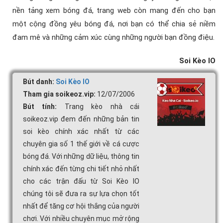
nền tảng xem bóng đá, trang web còn mang đến cho bạn
một cộng đồng yêu bóng đá, nơi bạn có thể chia sẻ niềm
đam mê và những cảm xúc cùng những người bạn đồng điệu.
Soi Kèo IO
Bút danh:
Soi Kèo IO
Tham gia soikeoz.vip:
12/07/2006
Bút tính:
Trang kèo nhà cái
soikeoz.vip đem đến những bản tin
soi kèo chính xác nhất từ các
chuyên gia số 1 thế giới về cá cược
bóng đá. Với những dữ liệu, thông tin
chính xác đến từng chi tiết nhỏ nhất
cho các trận đấu từ Soi Kèo IO
chúng tôi sẽ đưa ra sự lựa chọn tốt
nhất để tăng cơ hội thắng của người
chơi. Với nhiều chuyên mục mở rộng