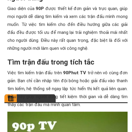
Giao diện của
90P
được thiết kế đơn giản và trực quan, giúp
mọi người dễ dàng tìm kiếm và xem các trận đấu mình mong
muốn. Từ việc tìm kiếm cho đến điều hướng giữa các giải
đấu đều được tối ưu để mang lại trải nghiệm thoải mái nhất
cho người dùng. Điều này rất quan trọng, đặc biệt là đối với
những người mới làm quen với công nghệ.
Tìm trận đấu trong tích tắc
Việc tìm kiếm trận đấu trên
90Phut TV
trở nên vô cùng đơn
giản. Bạn chỉ cần nhập tên đội bóng hoặc giải đấu vào thanh
tìm kiếm, hệ thống sẽ ngay lập tức hiển thị kết quả liên quan.
Điều này giúp người dùng tiết kiệm thời gian và dễ dàng tìm
thấy các trận đấu mà mình quan tâm.