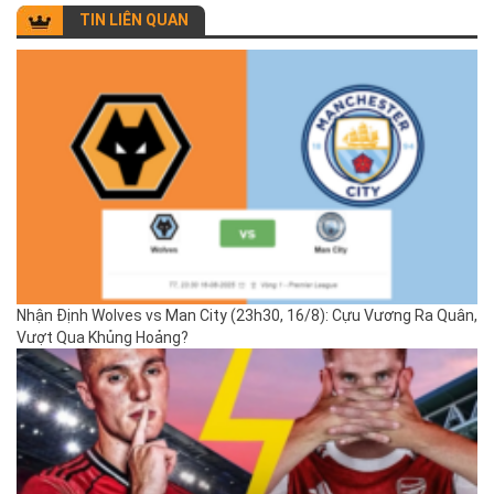
TIN LIÊN QUAN
Nhận Định Wolves vs Man City (23h30, 16/8): Cựu Vương Ra Quân,
Vượt Qua Khủng Hoảng?