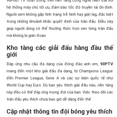
90Phut TV hoạt động trên nền tảng công nghệ hiện đại với
hệ thống máy chủ tối ưu, đảm bảo tốc độ truyền tải ổn định.
Người xem không gặp tình trạng trễ hình hay giật lag, đặc biệt
trong những khoảnh khắc quyết định của trận đấu. Điều này
giúp người dùng có thể thưởng thức trọn vẹn từng trận đấu
mà không bị gián đoạn.
Kho tàng các giải đấu hàng đầu thế
giới
Đáp ứng nhu cầu đa dạng của đông đảo anh em,
90PTV
mang đến một kho giải đấu đa dạng, từ Champions League
đến Premier League, Serie A và các sự kiện quốc tế như
World Cup hay Euro. Dù bạn yêu thích giải đấu nào, nền tảng
này đều có thể đáp ứng mong đợi của bạn. Việc theo dõi các
trận đấu yêu thích chưa bao giờ dễ dàng đến thế.
Cập nhật thông tin đội bóng yêu thích