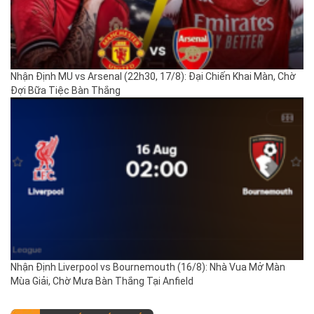
Nhận Định MU vs Arsenal (22h30, 17/8): Đại Chiến Khai Màn, Chờ
Đợi Bữa Tiệc Bàn Thắng
Nhận Định Liverpool vs Bournemouth (16/8): Nhà Vua Mở Màn
Mùa Giải, Chờ Mưa Bàn Thắng Tại Anfield