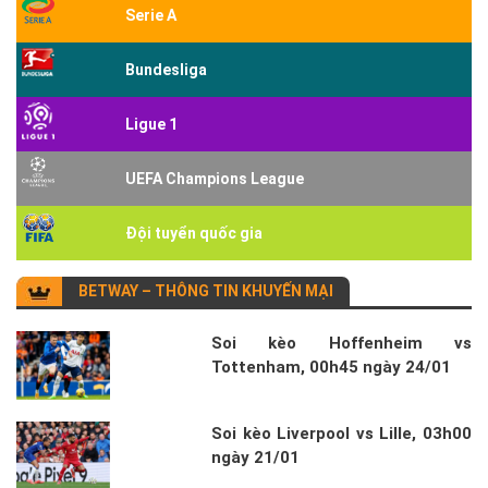
Serie A
Bundesliga
Ligue 1
UEFA Champions League
Đội tuyển quốc gia
BETWAY – THÔNG TIN KHUYẾN MẠI
Soi kèo Hoffenheim vs
Tottenham, 00h45 ngày 24/01
Soi kèo Liverpool vs Lille, 03h00
ngày 21/01