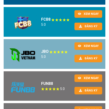
XEM NGAY
FCB8
5.0
ĐĂNG KÝ
XEM NGAY
JBO
5.0
ĐĂNG KÝ
XEM NGAY
FUN88
5.0
ĐĂNG KÝ