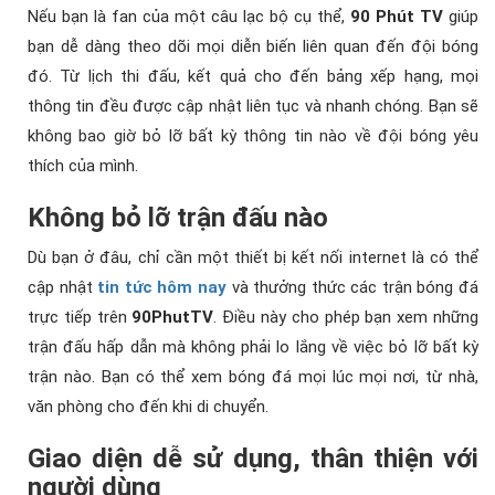
Nếu bạn là fan của một câu lạc bộ cụ thể,
90 Phút TV
giúp
bạn dễ dàng theo dõi mọi diễn biến liên quan đến đội bóng
đó. Từ lịch thi đấu, kết quả cho đến bảng xếp hạng, mọi
thông tin đều được cập nhật liên tục và nhanh chóng. Bạn sẽ
không bao giờ bỏ lỡ bất kỳ thông tin nào về đội bóng yêu
thích của mình.
Không bỏ lỡ trận đấu nào
Dù bạn ở đâu, chỉ cần một thiết bị kết nối internet là có thể
cập nhật
tin tức hôm nay
và thưởng thức các trận bóng đá
trực tiếp trên
90PhutTV
. Điều này cho phép bạn xem những
trận đấu hấp dẫn mà không phải lo lắng về việc bỏ lỡ bất kỳ
trận nào. Bạn có thể xem bóng đá mọi lúc mọi nơi, từ nhà,
văn phòng cho đến khi di chuyển.
Giao diện dễ sử dụng, thân thiện với
người dùng