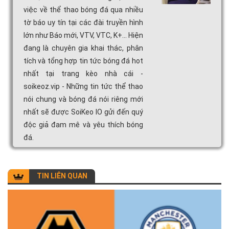
việc về thể thao bóng đá qua nhiều
tờ báo uy tín tại các đài truyền hình
lớn như Báo mới, VTV, VTC, K+... Hiện
đang là chuyên gia khai thác, phân
tích và tổng hợp tin tức bóng đá hot
nhất tại trang kèo nhà cái -
soikeoz.vip - Những tin tức thể thao
nói chung và bóng đá nói riêng mới
nhất sẽ được SoiKeo IO gửi đến quý
độc giả đam mê và yêu thích bóng
đá.
TIN LIÊN QUAN