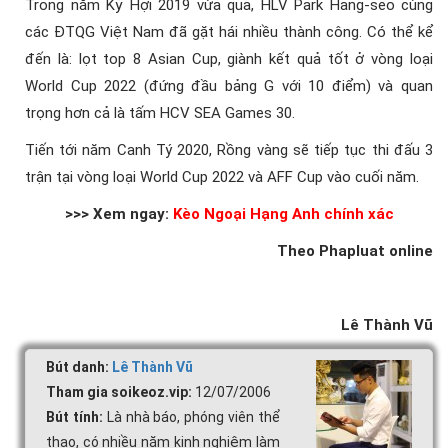
Trong năm Kỷ Hợi 2019 vừa qua, HLV Park Hang-seo cùng
các ĐTQG Việt Nam đã gặt hái nhiều thành công. Có thể kể
đến là: lọt top 8 Asian Cup, giành kết quả tốt ở vòng loại
World Cup 2022 (đứng đầu bảng G với 10 điểm) và quan
trọng hơn cả là tấm HCV SEA Games 30.
Tiến tới năm Canh Tý 2020, Rồng vàng sẽ tiếp tục thi đấu 3
trận tại vòng loại World Cup 2022 và AFF Cup vào cuối năm.
>>> Xem ngay:
Kèo Ngoại Hạng Anh chính xác
Theo Phapluat online
Lê Thành Vũ
Bút danh:
Lê Thành Vũ
Tham gia soikeoz.vip:
12/07/2006
Bút tính:
Là nhà báo, phóng viên thể
thao, có nhiều năm kinh nghiệm làm