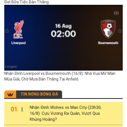
Đợi Bữa Tiệc Bàn Thắng
Nhận Định Liverpool vs Bournemouth (16/8): Nhà Vua Mở Màn
Mùa Giải, Chờ Mưa Bàn Thắng Tại Anfield
TIN NÓNG BÓNG ĐÁ
Nhận Định Wolves vs Man City (23h30,
01
16/8): Cựu Vương Ra Quân, Vượt Qua
Khủng Hoảng?