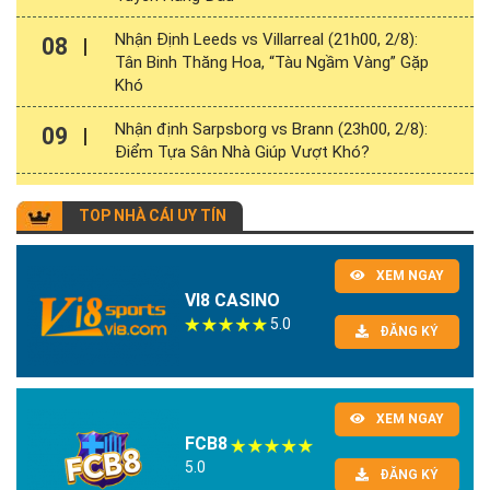
Nhận Định Leeds vs Villarreal (21h00, 2/8):
08
Tân Binh Thăng Hoa, “Tàu Ngầm Vàng” Gặp
Khó
Nhận định Sarpsborg vs Brann (23h00, 2/8):
09
Điểm Tựa Sân Nhà Giúp Vượt Khó?
TOP NHÀ CÁI UY TÍN
XEM NGAY
VI8 CASINO
5.0
ĐĂNG KÝ
XEM NGAY
FCB8
5.0
ĐĂNG KÝ