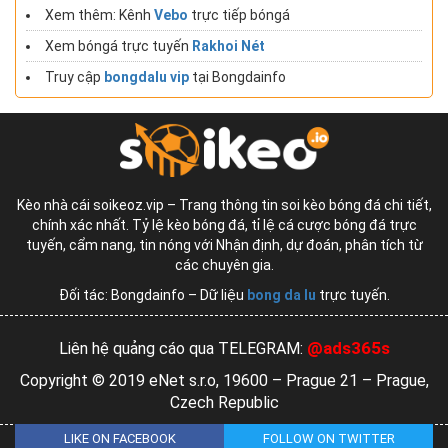
Xem thêm: Kênh
Vebo
trực tiếp bóngá
Xem bóngá trực tuyến
Rakhoi Nét
Truy cập
bongdalu vip
tại Bongdainfo
Kèo nhà cái soikeoz.vip – Trang thông tin soi kèo bóng đá chi tiết,
chính xác nhất. Tỷ lệ kèo bóng đá, tỉ lệ cá cược bóng đá trực
tuyến, cẩm nang, tin nóng với Nhận định, dự đoán, phân tích từ
các chuyên gia.
Đối tác: Bongdainfo – Dữ liệu
bong da lu
trực tuyến.
@ads365s
Liên hệ quảng cáo qua TELEGRAM:
Copyright © 2019 eNet s.r.o, 19600 – Prague 21 – Prague,
Czech Republic
LIKE ON FACEBOOK
FOLLOW ON TWITTER