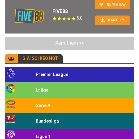
XEM NGAY
FIVE88
5.0
ĐĂNG KÝ
Xem thêm >>
GIẢI SOI KÈO HOT
Premier League
Laliga
Serie A
Bundesliga
Ligue 1