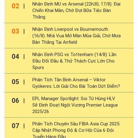
Nhận Định MU vs Arsenal (22h30, 17/8): Đại
02
Chiến Khai Màn, Chờ Đợi Bữa Tiệc Bàn
Thắng
Nhận Định Liverpool vs Bournemouth
03
(16/8): Nhà Vua Mở Màn Mùa Giải, Chờ Mưa
Bàn Thắng Tại Anfield
Nhận Định PSG vs Tottenham (14/8): Lần
04
Đầu Đối Đầu & Thử Thách Cực Lớn Cho
Spurs
Phân Tích Tân Binh Arsenal – Viktor
05
Gyökeres: Lời Giải Cho Bài Toán Dứt Điểm?
EPL Manager Spotlight: Soi Tứ Hùng HLV
06
Sẽ Định Đoạt Ngôi Vương Premier League
2025/26
Phân Tích Chuyên Sâu FIBA Asia Cup 2025:
07
Cập Nhật Phong Độ & Cơ Hội Của 6 Đội
Tuyển Hàng Đầu