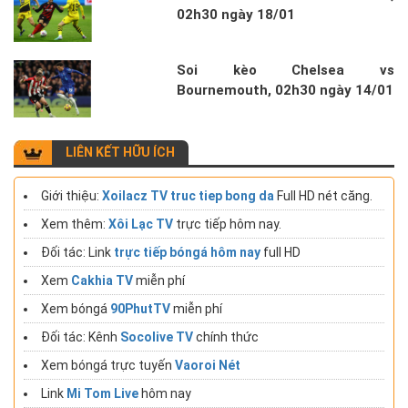
02h30 ngày 18/01
Soi kèo Chelsea vs
Bournemouth, 02h30 ngày 14/01
LIÊN KẾT HỮU ÍCH
Giới thiệu:
Xoilacz TV truc tiep bong da
Full HD nét căng.
Xem thêm:
Xôi Lạc TV
trực tiếp hôm nay.
Đối tác: Link
trực tiếp bóngá hôm nay
full HD
Xem
Cakhia TV
miễn phí
Xem bóngá
90PhutTV
miễn phí
Đối tác: Kênh
Socolive TV
chính thức
Xem bóngá trực tuyến
Vaoroi Nét
Link
Mi Tom Live
hôm nay