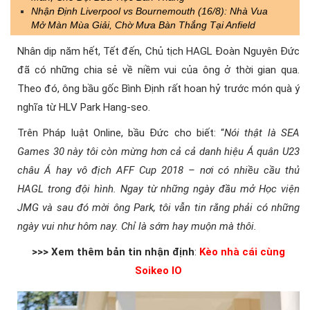
Nhận Định Liverpool vs Bournemouth (16/8): Nhà Vua
Mở Màn Mùa Giải, Chờ Mưa Bàn Thắng Tại Anfield
Nhân dịp năm hết, Tết đến, Chủ tịch HAGL Đoàn Nguyên Đức
đã có những chia sẻ về niềm vui của ông ở thời gian qua.
Theo đó, ông bầu gốc Bình Định rất hoan hỷ trước món quà ý
nghĩa từ HLV Park Hang-seo.
Trên Pháp luật Online, bầu Đức cho biết: “
Nói thật là SEA
Games 30 này tôi còn mừng hơn cả cả danh hiệu Á quân U23
châu Á hay vô địch AFF Cup 2018 – nơi có nhiều cầu thủ
HAGL trong đội hình. Ngay từ những ngày đầu mở Học viện
JMG và sau đó mời ông Park, tôi vẫn tin rằng phải có những
ngày vui như hôm nay. Chỉ là sớm hay muộn mà thôi.
>>> Xem thêm bản tin nhận định
:
Kèo nhà cái cùng
Soikeo IO