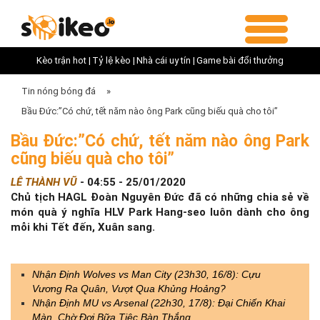
Kèo trận hot |
Tỷ lệ kèo |
Nhà cái uy tín |
Game bài đổi thưởng
Tin nóng bóng đá
»
Bầu Đức:”Có chứ, tết năm nào ông Park cũng biếu quà cho tôi”
Bầu Đức:”Có chứ, tết năm nào ông Park
cũng biếu quà cho tôi”
LÊ THÀNH VŨ
-
04:55 - 25/01/2020
Chủ tịch HAGL Đoàn Nguyên Đức đã có những chia sẻ về
món quà ý nghĩa HLV Park Hang-seo luôn dành cho ông
mỗi khi Tết đến, Xuân sang.
Nhận Định Wolves vs Man City (23h30, 16/8): Cựu
Vương Ra Quân, Vượt Qua Khủng Hoảng?
Nhận Định MU vs Arsenal (22h30, 17/8): Đại Chiến Khai
Màn, Chờ Đợi Bữa Tiệc Bàn Thắng