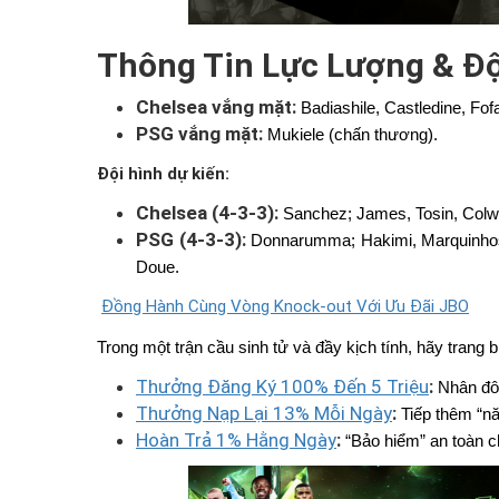
Thông Tin Lực Lượng & Độ
Chelsea vắng mặt:
Badiashile, Castledine, Fof
PSG vắng mặt:
Mukiele (chấn thương).
Đội hình dự kiến:
Chelsea (4-3-3):
Sanchez; James, Tosin, Colwil
PSG (4-3-3):
Donnarumma; Hakimi, Marquinhos, 
Doue.
Đồng Hành Cùng Vòng Knock-out Với Ưu Đãi JBO
Trong một trận cầu sinh tử và đầy kịch tính, hãy trang 
Thưởng Đăng Ký 100% Đến 5 Triệu
:
Nhân đôi
Thưởng Nạp Lại 13% Mỗi Ngày
:
Tiếp thêm “nă
Hoàn Trả 1% Hằng Ngày
:
“Bảo hiểm” an toàn c