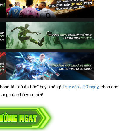
Truy cập JBO ngay,
hoàn tất “cú ăn bốn” hay không!
chọn cho
uang của nhà vua mới!