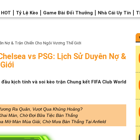
o HOT
Tỷ Lệ Kèo
Game Bài Đổi Thưởng
Nhà Cái Uy Tín
T
yên Nợ & Trận Chiến Cho Ngôi Vương Thế Giới
Chelsea vs PSG: Lịch Sử Duyên Nợ &
Giới
 đầu kịch tính và soi kèo trận Chung kết FIFA Club World
u Vương Ra Quân, Vượt Qua Khủng Hoảng?
 Khai Màn, Chờ Đợi Bữa Tiệc Bàn Thắng
Vua Mở Màn Mùa Giải, Chờ Mưa Bàn Thắng Tại Anfield