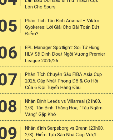
Lần Đầu Đối Đầu & Thử Thách Cực
Lớn Cho Spurs
05
Phân Tích Tân Binh Arsenal – Viktor
Gyökeres: Lời Giải Cho Bài Toán Dứt
Điểm?
06
EPL Manager Spotlight: Soi Tứ Hùng
HLV Sẽ Định Đoạt Ngôi Vương Premier
League 2025/26
07
Phân Tích Chuyên Sâu FIBA Asia Cup
2025: Cập Nhật Phong Độ & Cơ Hội
Của 6 Đội Tuyển Hàng Đầu
08
Nhận Định Leeds vs Villarreal (21h00,
2/8): Tân Binh Thăng Hoa, “Tàu Ngầm
Vàng” Gặp Khó
09
Nhận định Sarpsborg vs Brann (23h00,
2/8): Điểm Tựa Sân Nhà Giúp Vượt