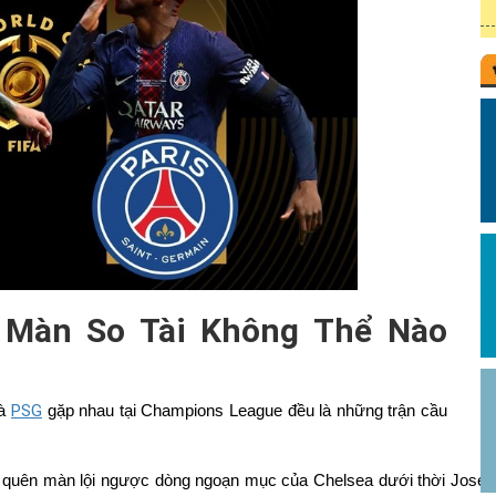
 Màn So Tài Không Thể Nào
PSG
à
gặp nhau tại Champions League đều là những trận cầu
quên màn lội ngược dòng ngoạn mục của Chelsea dưới thời Jose