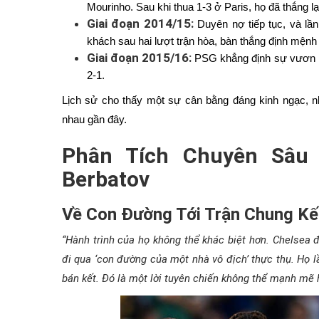
Mourinho. Sau khi thua 1-3 ở Paris, họ đã thắng lạ
Giai đoạn 2014/15:
Duyên nợ tiếp tục, và lầ
khách sau hai lượt trận hòa, bàn thắng định mệnh 
Giai đoạn 2015/16:
PSG khẳng định sự vươn lê
2-1.
Lịch sử cho thấy một sự cân bằng đáng kinh ngạc, n
nhau gần đây.
Phân Tích Chuyên Sâu 
Berbatov
Về Con Đường Tới Trận Chung Kế
“Hành trình của họ không thể khác biệt hơn. Chelsea
đi qua ‘con đường của một nhà vô địch’ thực thụ. Họ l
bán kết. Đó là một lời tuyên chiến không thể mạnh mẽ