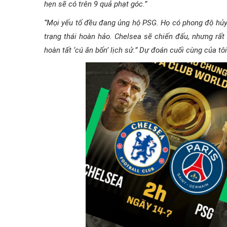
hẹn sẽ có
trên 9 quả phạt góc
.”
“Mọi yếu tố đều đang ủng hộ PSG. Họ có phong độ hủy d
trạng thái hoàn hảo. Chelsea sẽ chiến đấu, nhưng rấ
hoàn tất ‘cú ăn bốn’ lịch sử.”
Dự đoán cuối cùng của tôi