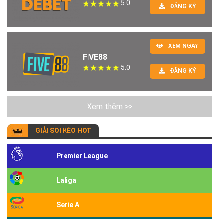
5.0
ĐĂNG KÝ
XEM NGAY
FIVE88
5.0
ĐĂNG KÝ
Xem thêm >>
GIẢI SOI KÈO HOT
Premier League
Laliga
Serie A