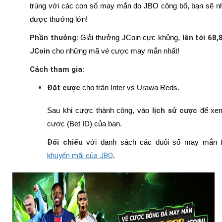
trùng với các con số may mắn do JBO công bố, bạn sẽ n
được thưởng lớn!
Phần thưởng:
lên tới 68,
Giải thưởng JCoin cực khủng,
JCoin
cho những mã vé cược may mắn nhất!
Cách tham gia:
Đặt cược
cho trận Inter vs Urawa Reds.
lịch sử cược
Sau khi cược thành công, vào
để xe
cược (Bet ID) của bạn.
Đối chiếu
với danh sách các đuôi số may mắn t
khuyến mãi của JBO
.