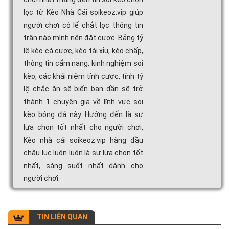
lọc từ Kèo Nhà Cái soikeoz.vip giúp
người chơi có lể chắt lọc thông tin
trận nào mình nên đặt cược. Bảng tỷ
lệ kèo cá cược, kèo tài xỉu, kèo chấp,
thông tin cẩm nang, kinh nghiệm soi
kèo, các khái niệm tính cược, tính tỷ
lệ chắc ăn sẽ biến bạn dần sẽ trở
thành 1 chuyên gia về lĩnh vực soi
kèo bóng đá này. Hướng đến là sự
lựa chọn tốt nhất cho người chơi,
Kèo nhà cái soikeoz.vip hàng đầu
châu lục luôn luôn là sự lựa chọn tốt
nhất, sáng suốt nhất dành cho
người chơi.
TIN LIÊN QUAN