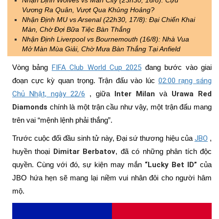
Nhận Định Wolves vs Man City (23h30, 16/8): Cựu
Vương Ra Quân, Vượt Qua Khủng Hoảng?
Nhận Định MU vs Arsenal (22h30, 17/8): Đại Chiến Khai
Màn, Chờ Đợi Bữa Tiệc Bàn Thắng
Nhận Định Liverpool vs Bournemouth (16/8): Nhà Vua
Mở Màn Mùa Giải, Chờ Mưa Bàn Thắng Tại Anfield
FIFA Club World Cup 2025
Vòng bảng
đang bước vào giai
02:00 rạng sáng
đoạn cực kỳ quan trọng. Trận đấu vào lúc
Chủ Nhật, ngày 22/6
Inter Milan
Urawa Red
, giữa
và
Diamonds
chính là một trận cầu như vậy, một trận đấu mang
trên vai “mệnh lệnh phải thắng”.
JBO
Trước cuộc đối đầu sinh tử này, Đại sứ thương hiệu của
,
Dimitar Berbatov
huyền thoại
, đã có những phân tích độc
“Lucky Bet ID”
quyền. Cùng với đó, sự kiện may mắn
của
JBO hứa hẹn sẽ mang lại niềm vui nhân đôi cho người hâm
mộ.