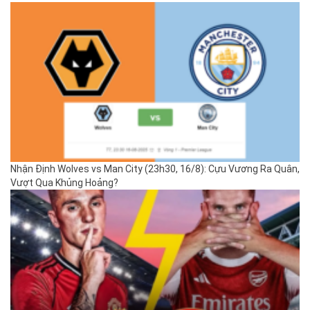
Nhận Định Wolves vs Man City (23h30, 16/8): Cựu Vương Ra Quân,
Vượt Qua Khủng Hoảng?