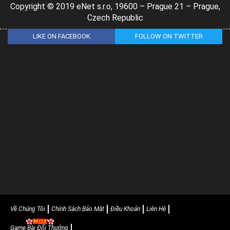
Copyright © 2019 eNet s.r.o, 19600 – Prague 21 – Prague,
Czech Republic
LIKE ON FACEBOOK
FOLLOW ON TWITTER
Về Chúng Tôi
Chính Sách Bảo Mật
Điều Khoản
Liên Hệ
Game Bài Đổi Thưởng