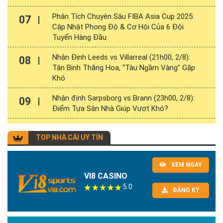
Phân Tích Chuyên Sâu FIBA Asia Cup 2025:
07
Cập Nhật Phong Độ & Cơ Hội Của 6 Đội
Tuyển Hàng Đầu
Nhận Định Leeds vs Villarreal (21h00, 2/8):
08
Tân Binh Thăng Hoa, “Tàu Ngầm Vàng” Gặp
Khó
Nhận định Sarpsborg vs Brann (23h00, 2/8):
09
Điểm Tựa Sân Nhà Giúp Vượt Khó?
TOP NHÀ CÁI UY TÍN
XEM NGAY
VI8 CASINO
5.0
ĐĂNG KÝ