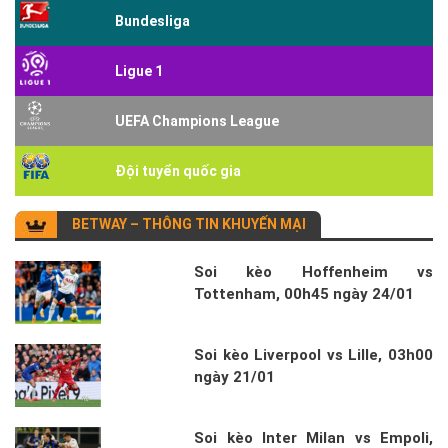
Bundesliga
Ligue 1
UEFA Champions League
Đội tuyển quốc gia
BETWAY – THÔNG TIN KHUYẾN MẠI
Soi kèo Hoffenheim vs
Tottenham, 00h45 ngày 24/01
Soi kèo Liverpool vs Lille, 03h00
ngày 21/01
Soi kèo Inter Milan vs Empoli,