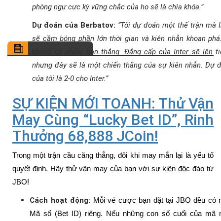
phòng ngự cực kỳ vững chắc của họ sẽ là chìa khóa.”
Dự đoán của Berbatov:
“Tôi dự đoán một thế trận mà I
sẽ cầm bóng phần lớn thời gian và kiên nhẫn khoan phá
không có nhiều bàn thắng. Đẳng cấp của Inter sẽ lên ti
nhưng đây sẽ là một chiến thắng của sự kiên nhẫn. Dự 
của tôi là
2-0 cho Inter
.”
SỰ KIỆN MỚI TOANH: Thử Vận
May Cùng “Lucky Bet ID”, Rinh
Thưởng 68,888 JCoin!
Trong một trận cầu căng thẳng, đôi khi may mắn lại là yếu tố
quyết định. Hãy thử vận may của bạn với sự kiện độc đáo từ
JBO!
Cách hoạt động:
Mỗi vé cược bạn đặt tại JBO đều có 
Mã số (Bet ID) riêng. Nếu những con số cuối của mã 