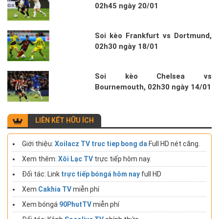
02h45 ngày 20/01
Soi kèo Frankfurt vs Dortmund,
02h30 ngày 18/01
Soi kèo Chelsea vs
Bournemouth, 02h30 ngày 14/01
LIÊN KẾT HỮU ÍCH
Giới thiệu:
Xoilacz TV truc tiep bong da
Full HD nét căng.
Xem thêm:
Xôi Lạc TV
trực tiếp hôm nay.
Đối tác: Link
trực tiếp bóngá hôm nay
full HD
Xem
Cakhia TV
miễn phí
Xem bóngá
90PhutTV
miễn phí