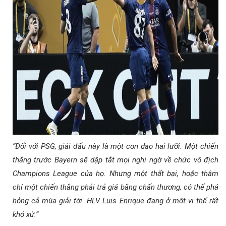
“Đối với PSG, giải đấu này là một con dao hai lưỡi. Một chiến
thắng trước Bayern sẽ dập tắt mọi nghi ngờ về chức vô địch
Champions League của họ. Nhưng một thất bại, hoặc thậm
chí một chiến thắng phải trả giá bằng chấn thương, có thể phá
hỏng cả mùa giải tới. HLV Luis Enrique đang ở một vị thế rất
khó xử.”