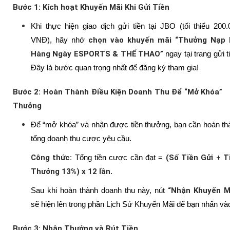
Bước 1: Kích hoạt Khuyến Mãi Khi Gửi Tiền
Khi thực hiện giao dịch gửi tiền tại JBO (tối thiểu 200.
chọn vào khuyến mãi “Thưởng Nạp 
VNĐ), hãy nhớ
Hàng Ngày ESPORTS & THỂ THAO”
ngay tại trang gửi t
Đây là bước quan trọng nhất để đăng ký tham gia!
Bước 2: Hoàn Thành Điều Kiện Doanh Thu Để “Mở Khóa”
Thưởng
Để “mở khóa” và nhận được tiền thưởng, bạn cần hoàn th
tổng doanh thu cược yêu cầu.
Công thức:
(Số Tiền Gửi + T
Tổng tiền cược cần đạt =
Thưởng 13%) x 12 lần
.
“Nhận Khuyến M
Sau khi hoàn thành doanh thu này, nút
sẽ hiện lên trong phần Lịch Sử Khuyến Mãi để bạn nhấn và
Bước 3: Nhận Thưởng và Rút Tiền