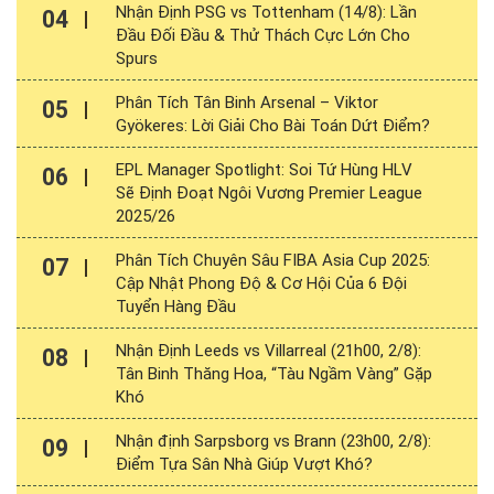
Nhận Định PSG vs Tottenham (14/8): Lần
04
Đầu Đối Đầu & Thử Thách Cực Lớn Cho
Spurs
Phân Tích Tân Binh Arsenal – Viktor
05
Gyökeres: Lời Giải Cho Bài Toán Dứt Điểm?
EPL Manager Spotlight: Soi Tứ Hùng HLV
06
Sẽ Định Đoạt Ngôi Vương Premier League
2025/26
Phân Tích Chuyên Sâu FIBA Asia Cup 2025:
07
Cập Nhật Phong Độ & Cơ Hội Của 6 Đội
Tuyển Hàng Đầu
Nhận Định Leeds vs Villarreal (21h00, 2/8):
08
Tân Binh Thăng Hoa, “Tàu Ngầm Vàng” Gặp
Khó
Nhận định Sarpsborg vs Brann (23h00, 2/8):
09
Điểm Tựa Sân Nhà Giúp Vượt Khó?