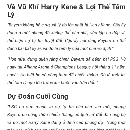
Về Vũ Khí Harry Kane & Lợi Thế Tâm
Lý
“Bayern không hề e sợ, và lý do lớn nhất là
Harry Kane
. Cậu ấy
đang ở một phong độ không thể cản phá, vừa lập cú đúp và
thể hiện sự tự tin tuyệt đối. Cậu ấy nói rằng Bayern có thể
đánh bại bất kỳ ai, và đó là tâm lý của một nhà vô địch.”
“Hơn nữa, đừng quên rằng chính Bayern đã đánh bại PSG 1-0
ngay tại Allianz Arena ở Champions League hồi tháng 11 năm
ngoái. Họ biết họ có công thức để chiến thắng. Đó là một lợi
thế tâm lý cực lớn trước khi bước vào trận đấu.”
Dự Đoán Cuối Cùng
“PSG có sức mạnh và sự tự tin của nhà vua mới, nhưng
Bayern có công thức chiến thắng, có lịch sử đối đầu ủng hộ
và có một Harry Kane đang ở đỉnh cao phong độ. Trong một