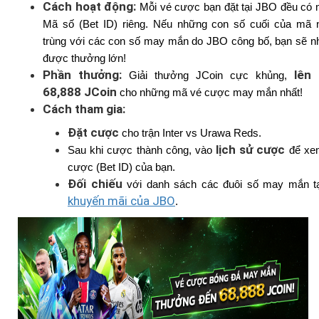
Cách hoạt động:
Mỗi vé cược bạn đặt tại JBO đều có 
Mã số (Bet ID) riêng. Nếu những con số cuối của mã 
trùng với các con số may mắn do JBO công bố, bạn sẽ n
được thưởng lớn!
Phần thưởng:
lên 
Giải thưởng JCoin cực khủng,
68,888 JCoin
cho những mã vé cược may mắn nhất!
Cách tham gia:
Đặt cược
cho trận Inter vs Urawa Reds.
lịch sử cược
Sau khi cược thành công, vào
để xe
cược (Bet ID) của bạn.
Đối chiếu
với danh sách các đuôi số may mắn tạ
khuyến mãi của JBO
.