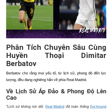
Phân Tích Chuyên Sâu Cùng
Huyền Thoại Dimitar
Berbatov
Berbatov cho rằng mọi yếu tố, từ lịch sử, phong độ đến lực
lượng, đều đang nghiêng hẳn về phía Real Madrid.
Về Lịch Sử Áp Đảo & Phong Độ Lên
Cao
“Lịch sử không nói dối.
Real Madrid
đã
toàn thắng
Dortmund