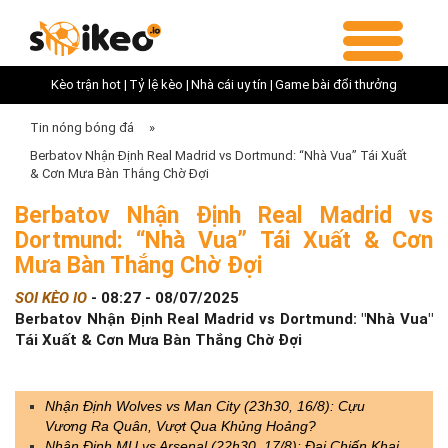
Kèo trận hot |
Tỷ lệ kèo |
Nhà cái uy tín |
Game bài đổi thưởng
Tin nóng bóng đá
»
Berbatov Nhận Định Real Madrid vs Dortmund: “Nhà Vua” Tái Xuất
& Cơn Mưa Bàn Thắng Chờ Đợi
Berbatov Nhận Định Real Madrid vs
Dortmund: “Nhà Vua” Tái Xuất & Cơn
Mưa Bàn Thắng Chờ Đợi
SOI KÈO IO
-
08:27 - 08/07/2025
Berbatov Nhận Định Real Madrid vs Dortmund: "Nhà Vua"
Tái Xuất & Cơn Mưa Bàn Thắng Chờ Đợi
Nhận Định Wolves vs Man City (23h30, 16/8): Cựu
Vương Ra Quân, Vượt Qua Khủng Hoảng?
Nhận Định MU vs Arsenal (22h30, 17/8): Đại Chiến Khai