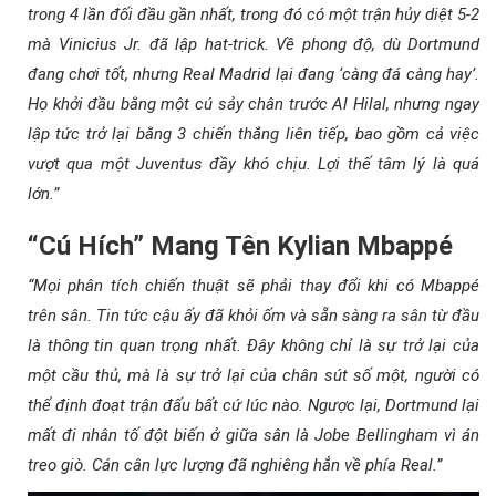
trong 4 lần đối đầu gần nhất
, trong đó có một trận hủy diệt 5-2
mà Vinicius Jr. đã lập hat-trick. Về phong độ, dù Dortmund
đang chơi tốt, nhưng Real Madrid lại đang ‘càng đá càng hay’.
Họ khởi đầu bằng một cú sảy chân trước Al Hilal, nhưng ngay
lập tức trở lại bằng 3 chiến thắng liên tiếp, bao gồm cả việc
vượt qua một Juventus đầy khó chịu. Lợi thế tâm lý là quá
lớn.”
“Cú Hích” Mang Tên Kylian Mbappé
“Mọi phân tích chiến thuật sẽ phải thay đổi khi có
Mbappé
trên sân. Tin tức cậu ấy đã khỏi ốm và sẵn sàng ra sân từ đầu
là thông tin quan trọng nhất. Đây không chỉ là sự trở lại của
một cầu thủ, mà là sự trở lại của chân sút số một, người có
thể định đoạt trận đấu bất cứ lúc nào. Ngược lại, Dortmund lại
mất đi nhân tố đột biến ở giữa sân là Jobe Bellingham vì án
treo giò. Cán cân lực lượng đã nghiêng hẳn về phía Real.”