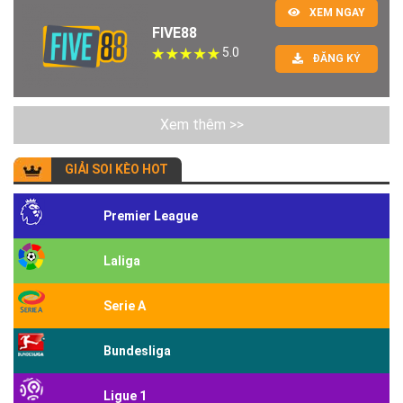
XEM NGAY
FIVE88
5.0
ĐĂNG KÝ
Xem thêm >>
GIẢI SOI KÈO HOT
Premier League
Laliga
Serie A
Bundesliga
Ligue 1