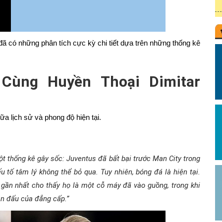
đã có những phân tích cực kỳ chi tiết dựa trên những thống kê
Cùng Huyền Thoại Dimitar
ữa lịch sử và phong độ hiện tại.
ột thống kê gây sốc:
Juventus đã bất bại trước Man City trong
u tố tâm lý không thể bỏ qua. Tuy nhiên, bóng đá là hiện tại.
 gần nhất cho thấy họ là một cỗ máy đã vào guồng, trong khi
ận đấu của đẳng cấp.”