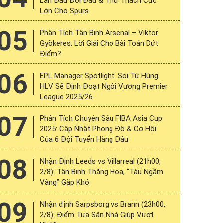
Lần Đầu Đối Đầu & Thử Thách Cực
Lớn Cho Spurs
05
Phân Tích Tân Binh Arsenal – Viktor
Gyökeres: Lời Giải Cho Bài Toán Dứt
Điểm?
06
EPL Manager Spotlight: Soi Tứ Hùng
HLV Sẽ Định Đoạt Ngôi Vương Premier
League 2025/26
07
Phân Tích Chuyên Sâu FIBA Asia Cup
2025: Cập Nhật Phong Độ & Cơ Hội
Của 6 Đội Tuyển Hàng Đầu
08
Nhận Định Leeds vs Villarreal (21h00,
2/8): Tân Binh Thăng Hoa, “Tàu Ngầm
Vàng” Gặp Khó
09
Nhận định Sarpsborg vs Brann (23h00,
2/8): Điểm Tựa Sân Nhà Giúp Vượt