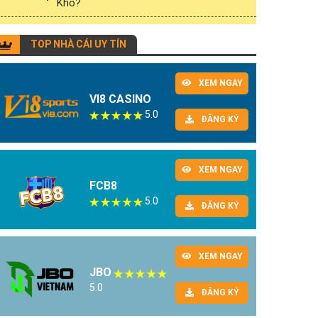
Khó?
TOP NHÀ CÁI UY TÍN
XEM NGAY
VI8 CASINO
5.0
ĐĂNG KÝ
XEM NGAY
FCB8
5.0
ĐĂNG KÝ
XEM NGAY
JBO
5.0
ĐĂNG KÝ