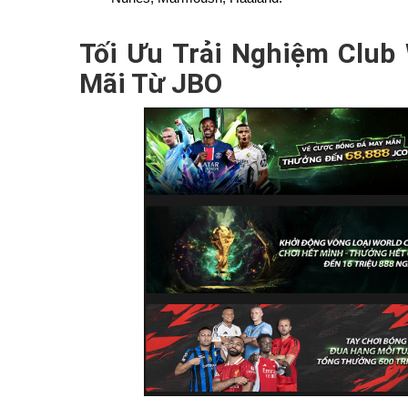
Tối Ưu Trải Nghiệm Club
Mãi Từ JBO