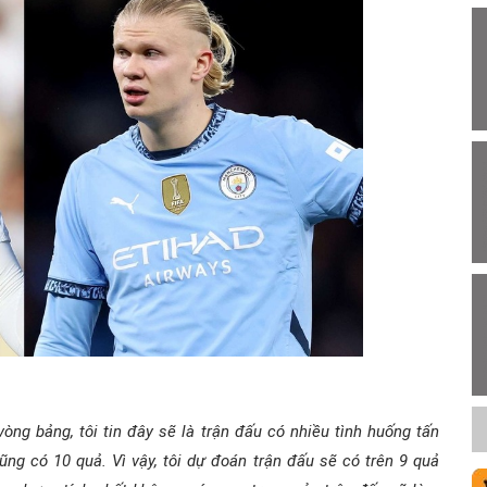
òng bảng, tôi tin đây sẽ là trận đấu có nhiều tình huống tấn
cũng có 10 quả. Vì vậy, tôi dự đoán trận đấu sẽ có
trên 9 quả