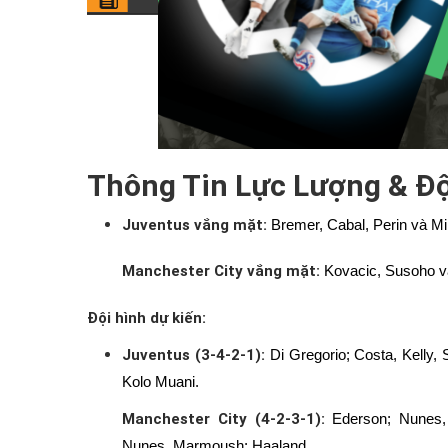
Thông Tin Lực Lượng & Độ
Juventus vắng mặt:
Bremer, Cabal, Perin và Mil
Manchester City vắng mặt:
Kovacic, Susoho và
Đội hình dự kiến:
Juventus (3-4-2-1):
Di Gregorio; Costa, Kelly, 
Kolo Muani.
Manchester City (4-2-3-1):
Ederson; Nunes, 
Nunes, Marmoush; Haaland.