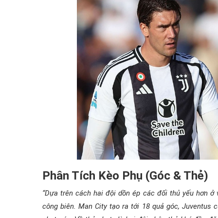
Phân Tích Kèo Phụ (Góc & Thẻ)
“Dựa trên cách hai đội dồn ép các đối thủ yếu hơn ở v
công biên. Man City tạo ra tới 18 quả góc, Juventus 