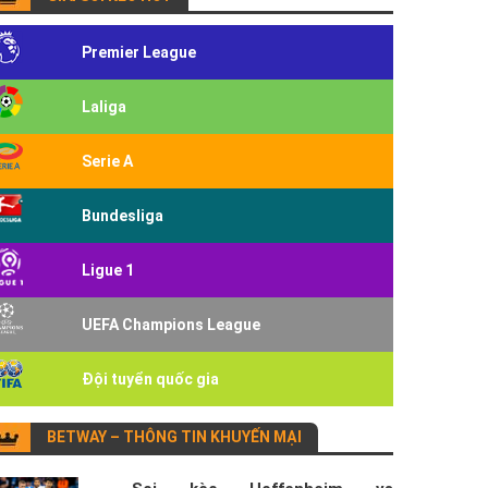
Premier League
Laliga
Serie A
Bundesliga
Ligue 1
UEFA Champions League
Đội tuyển quốc gia
BETWAY – THÔNG TIN KHUYẾN MẠI