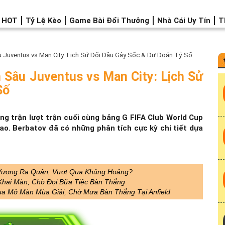
o HOT
Tỷ Lệ Kèo
Game Bài Đổi Thưởng
Nhà Cái Uy Tín
T
 Juventus vs Man City: Lịch Sử Đối Đầu Gây Sốc & Dự Đoán Tỷ Số
 Sâu Juventus vs Man City: Lịch Sử
Số
ong trận lượt trận cuối cùng bảng G FIFA Club World Cup
o. Berbatov đã có những phân tích cực kỳ chi tiết dựa
u Vương Ra Quân, Vượt Qua Khủng Hoảng?
 Khai Màn, Chờ Đợi Bữa Tiệc Bàn Thắng
Vua Mở Màn Mùa Giải, Chờ Mưa Bàn Thắng Tại Anfield