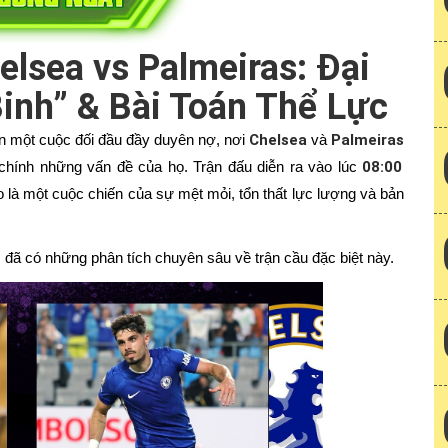
elsea vs Palmeiras: Đại
inh” & Bài Toán Thể Lực
Chelsea
Palmeiras
n một cuộc đối đầu đầy duyên nợ, nơi
và
08:00
 chính những vấn đề của họ. Trận đấu diễn ra vào lúc
 là một cuộc chiến của sự mệt mỏi, tổn thất lực lượng và bản
, đã có những phân tích chuyên sâu về trận cầu đặc biệt này.