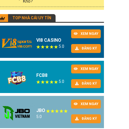
Khó?
TOP NHÀ CÁI UY TÍN
XEM NGAY
VI8 CASINO
5.0
ĐĂNG KÝ
XEM NGAY
FCB8
5.0
ĐĂNG KÝ
XEM NGAY
JBO
5.0
ĐĂNG KÝ