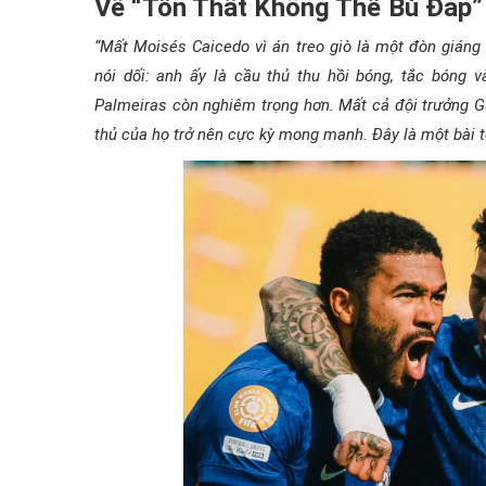
Về “Tổn Thất Không Thể Bù Đắp”
“Mất
Moisés Caicedo
vì án treo giò là một đòn gián
nói dối: anh ấy là cầu thủ thu hồi bóng, tắc bóng 
Palmeiras còn nghiêm trọng hơn. Mất cả đội trưởng
G
thủ của họ trở nên cực kỳ mong manh. Đây là một bài t