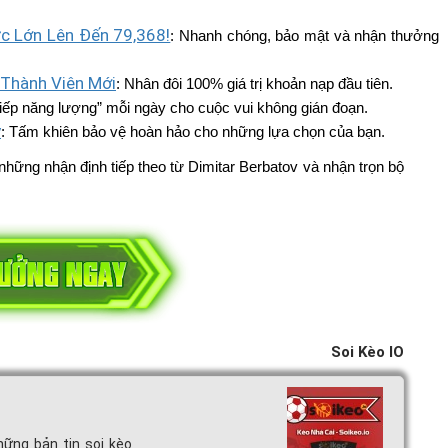
c Lớn Lên Đến 79,368!
: Nhanh chóng, bảo mật và nhận thưởng
Thành Viên Mới
: Nhân đôi 100% giá trị khoản nạp đầu tiên.
Tiếp năng lượng” mỗi ngày cho cuộc vui không gián đoạn.
y
: Tấm khiên bảo vệ hoàn hảo cho những lựa chọn của bạn.
ững nhận định tiếp theo từ Dimitar Berbatov và nhận trọn bộ
Soi Kèo IO
ững bản tin soi kèo