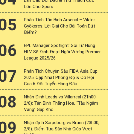
Lần Đầu Đối Đầu & Thử Thách Cực
Lớn Cho Spurs
05
Phân Tích Tân Binh Arsenal – Viktor
Gyökeres: Lời Giải Cho Bài Toán Dứt
Điểm?
06
EPL Manager Spotlight: Soi Tứ Hùng
HLV Sẽ Định Đoạt Ngôi Vương Premier
League 2025/26
07
Phân Tích Chuyên Sâu FIBA Asia Cup
2025: Cập Nhật Phong Độ & Cơ Hội
Của 6 Đội Tuyển Hàng Đầu
08
Nhận Định Leeds vs Villarreal (21h00,
2/8): Tân Binh Thăng Hoa, “Tàu Ngầm
Vàng” Gặp Khó
09
Nhận định Sarpsborg vs Brann (23h00,
2/8): Điểm Tựa Sân Nhà Giúp Vượt