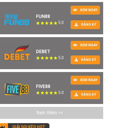
XEM NGAY
FUN88
5.0
ĐĂNG KÝ
XEM NGAY
DEBET
5.0
ĐĂNG KÝ
XEM NGAY
FIVE88
5.0
ĐĂNG KÝ
Xem thêm >>
GIẢI SOI KÈO HOT