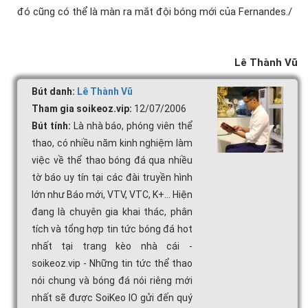
đó cũng có thể là màn ra mắt đội bóng mới của Fernandes./
Lê Thành Vũ
Bút danh:
Lê Thành Vũ
Tham gia soikeoz.vip:
12/07/2006
Bút tính:
Là nhà báo, phóng viên thể
thao, có nhiều năm kinh nghiệm làm
việc về thể thao bóng đá qua nhiều
tờ báo uy tín tại các đài truyền hình
lớn như Báo mới, VTV, VTC, K+... Hiện
đang là chuyên gia khai thác, phân
tích và tổng hợp tin tức bóng đá hot
nhất tại trang kèo nhà cái -
soikeoz.vip - Những tin tức thể thao
nói chung và bóng đá nói riêng mới
nhất sẽ được SoiKeo IO gửi đến quý