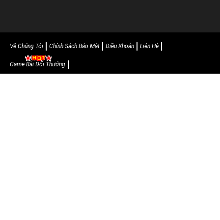
Về Chúng Tôi
Chính Sách Bảo Mật
Điều Khoản
Liên Hệ
Game Bài Đổi Thưởng