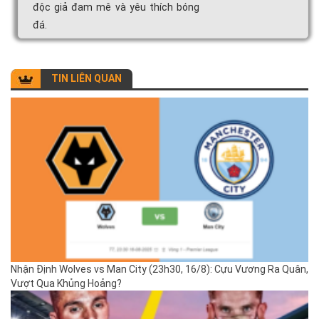
độc giả đam mê và yêu thích bóng
đá.
TIN LIÊN QUAN
Nhận Định Wolves vs Man City (23h30, 16/8): Cựu Vương Ra Quân,
Vượt Qua Khủng Hoảng?