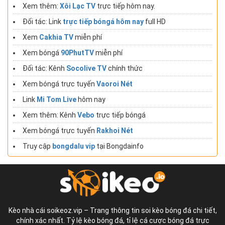
Xem thêm:
Xôi Lạc TV
trực tiếp hôm nay.
Đối tác: Link
trực tiếp bóngá hôm nay
full HD
Xem
Cakhia TV
miễn phí
Xem bóngá
90PhutTV
miễn phí
Đối tác: Kênh
Socolive TV
chính thức
Xem bóngá trực tuyến
Vaoroi Nét
Link
Mi Tom Live
hôm nay
Xem thêm: Kênh
Vebo
trực tiếp bóngá
Xem bóngá trực tuyến
Rakhoi Nét
Truy cập
bongdalu vip
tại Bongdainfo
Kèo nhà cái soikeoz.vip – Trang thông tin soi kèo bóng đá chi tiết,
chính xác nhất. Tỷ lệ kèo bóng đá, tỉ lệ cá cược bóng đá trực