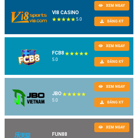
XEM NGAY
VI8 CASINO
5.0
ĐĂNG KÝ
XEM NGAY
FCB8
5.0
ĐĂNG KÝ
XEM NGAY
JBO
5.0
ĐĂNG KÝ
XEM NGAY
FUN88