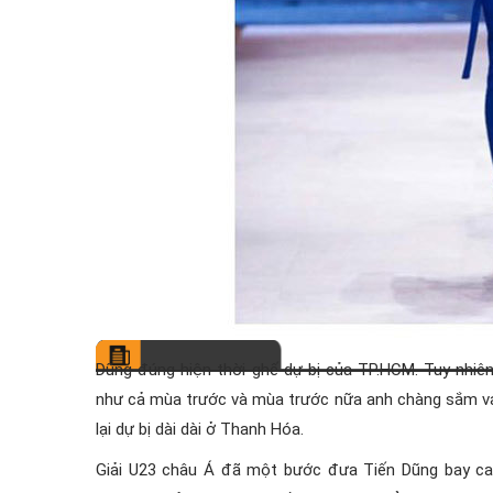
Dũng đúng hiện thời ghế dự bị của TP.HCM. Tuy nhiên
như cả mùa trước và mùa trước nữa anh chàng sắm vai
lại dự bị dài dài ở Thanh Hóa.
Giải U23 châu Á đã một bước đưa Tiến Dũng bay cao 