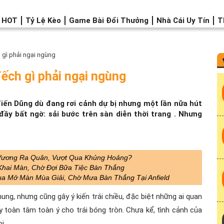
o HOT
Tỷ Lệ Kèo
Game Bài Đổi Thưởng
Nhà Cái Uy Tín
T
h gì phải ngại ngùng
đếch gì phải ngại ngùng
iến Dũng dù đang rơi cảnh dự bị nhưng một lần nữa hút
đầy bất ngờ: sải bước trên sàn diễn thời trang . Nhưng
u Vương Ra Quân, Vượt Qua Khủng Hoảng?
 Khai Màn, Chờ Đợi Bữa Tiệc Bàn Thắng
Vua Mở Màn Mùa Giải, Chờ Mưa Bàn Thắng Tại Anfield
ung, nhưng cũng gây ý kiến trái chiều, đặc biệt những ai quan
toàn tâm toàn ý cho trái bóng tròn. Chưa kể, tình cảnh của
bị…