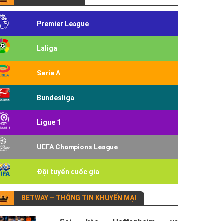
Premier League
Laliga
Serie A
Bundesliga
Ligue 1
UEFA Champions League
Đội tuyển quốc gia
BETWAY – THÔNG TIN KHUYẾN MẠI