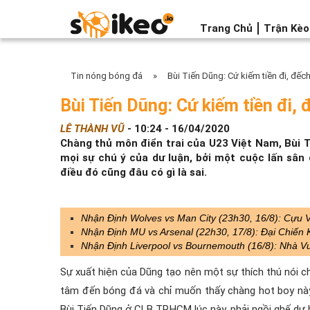
Trang Chủ
Trận Kè
Tin nóng bóng đá
»
Bùi Tiến Dũng: Cứ kiếm tiền đi, đếc
Bùi Tiến Dũng: Cứ kiếm tiền đi, 
LÊ THÀNH VŨ
-
10:24 - 16/04/2020
Chàng thủ môn điển trai của U23 Việt Nam, Bùi T
mọi sự chú ý của dư luận, bởi một cuộc lấn sân 
điều đó cũng đâu có gì là sai.
Nhận Định Wolves vs Man City (23h30, 16/8): Cự
Nhận Định MU vs Arsenal (22h30, 17/8): Đại Chiến
Nhận Định Liverpool vs Bournemouth (16/8): Nhà 
Sự xuất hiện của Dũng tạo nên một sự thích thú nói ch
tâm đến bóng đá và chỉ muốn thấy chàng hot boy này 
Bùi Tiến Dũng ở CLB TP.HCM lúc này, phải ngồi ghế dự 