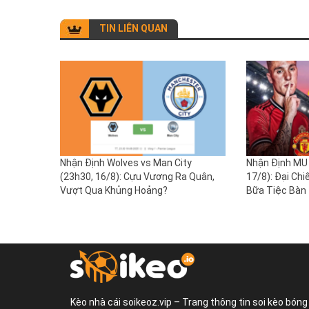
TIN LIÊN QUAN
Nhận Định Wolves vs Man City
Nhận Định MU 
(23h30, 16/8): Cựu Vương Ra Quân,
17/8): Đại Chi
Vượt Qua Khủng Hoảng?
Bữa Tiệc Bàn
Kèo nhà cái soikeoz.vip – Trang thông tin soi kèo bóng