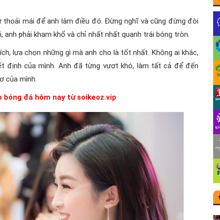
 sự thoải mái để anh làm điều đó. Đừng nghĩ và cũng đừng đòi
 anh phải kham khổ và chỉ nhất nhất quanh trái bóng tròn.
ch, lựa chọn những gì mà anh cho là tốt nhất. Không ai khác,
ết định của mình. Anh đã từng vượt khó, làm tất cả để đến
ơ của mình.
 bóng đá hôm nay từ soikeoz.vip