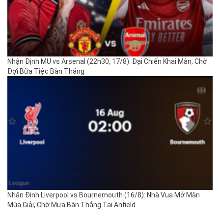
Nhận Định MU vs Arsenal (22h30, 17/8): Đại Chiến Khai Màn, Chờ
Đợi Bữa Tiệc Bàn Thắng
Nhận Định Liverpool vs Bournemouth (16/8): Nhà Vua Mở Màn
Mùa Giải, Chờ Mưa Bàn Thắng Tại Anfield