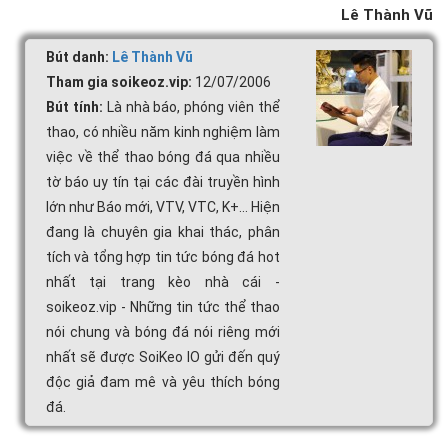
Lê Thành Vũ
Bút danh:
Lê Thành Vũ
Tham gia soikeoz.vip:
12/07/2006
Bút tính:
Là nhà báo, phóng viên thể
thao, có nhiều năm kinh nghiệm làm
việc về thể thao bóng đá qua nhiều
tờ báo uy tín tại các đài truyền hình
lớn như Báo mới, VTV, VTC, K+... Hiện
đang là chuyên gia khai thác, phân
tích và tổng hợp tin tức bóng đá hot
nhất tại trang kèo nhà cái -
soikeoz.vip - Những tin tức thể thao
nói chung và bóng đá nói riêng mới
nhất sẽ được SoiKeo IO gửi đến quý
độc giả đam mê và yêu thích bóng
đá.