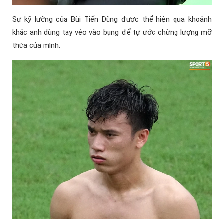
Sự kỹ lưỡng của Bùi Tiến Dũng được thể hiện qua khoảnh
khắc anh dùng tay véo vào bụng để tự ước chừng lượng mỡ
thừa của mình.