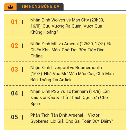
TIN NÓNG BÓNG ĐÁ
Nhận Định Wolves vs Man City (23h30,
01
16/8): Cựu Vương Ra Quân, Vượt Qua
Khủng Hoảng?
Nhận Định MU vs Arsenal (22h30, 17/8): Đại
02
Chiến Khai Màn, Chờ Đợi Bữa Tiệc Bàn
Thắng
Nhận Định Liverpool vs Bournemouth
03
(16/8): Nhà Vua Mở Màn Mùa Giải, Chờ Mưa
Bàn Thắng Tại Anfield
Nhận Định PSG vs Tottenham (14/8): Lần
04
Đầu Đối Đầu & Thử Thách Cực Lớn Cho
Spurs
Phân Tích Tân Binh Arsenal – Viktor
05
Gyökeres: Lời Giải Cho Bài Toán Dứt Điểm?