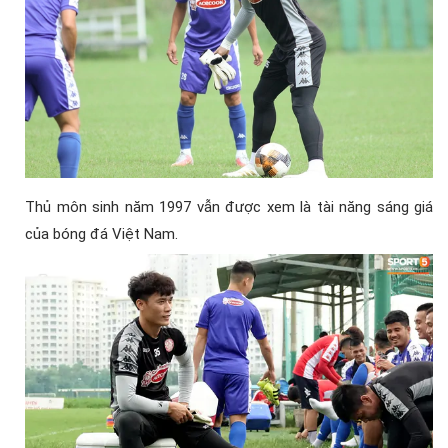
Thủ môn sinh năm 1997 vẫn được xem là tài năng sáng giá
của bóng đá Việt Nam.