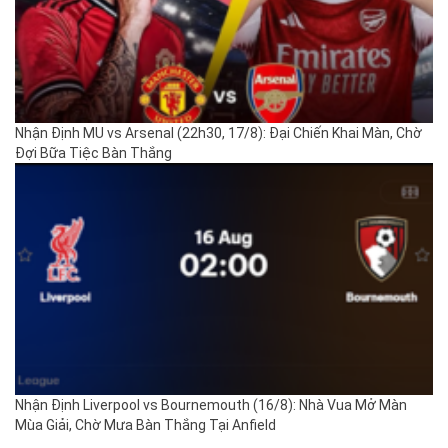
Nhận Định MU vs Arsenal (22h30, 17/8): Đại Chiến Khai Màn, Chờ
Đợi Bữa Tiệc Bàn Thắng
Nhận Định Liverpool vs Bournemouth (16/8): Nhà Vua Mở Màn
Mùa Giải, Chờ Mưa Bàn Thắng Tại Anfield