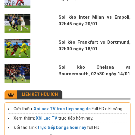
Soi kèo Inter Milan vs Empoli,
02h45 ngày 20/01
Soi kèo Frankfurt vs Dortmund,
02h30 ngày 18/01
Soi kèo Chelsea vs
Bournemouth, 02h30 ngày 14/01
LIÊN KẾT HỮU ÍCH
Giới thiệu:
Xoilacz TV truc tiep bong da
Full HD nét căng.
Xem thêm:
Xôi Lạc TV
trực tiếp hôm nay.
Đối tác: Link
trực tiếp bóngá hôm nay
full HD