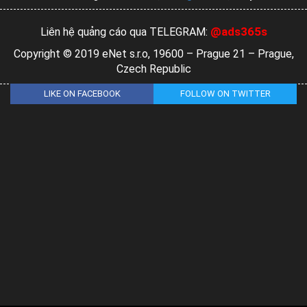
@ads365s
Liên hệ quảng cáo qua TELEGRAM:
Copyright © 2019 eNet s.r.o, 19600 – Prague 21 – Prague,
Czech Republic
LIKE ON FACEBOOK
FOLLOW ON TWITTER