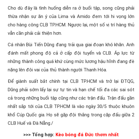
Cho dù đây là tình huống diễn ra ở buổi tập, song cũng phải
thừa nhận sự ăn ý của Lima và Amido đem tới hi vọng lớn
cho hàng công CLB TP.HCM. Ngược lại, một số vị trí hàng thủ
vẫn cần phải cải thiện hơn.
Cá nhân Bùi Tiến Dũng đang trải qua giai đoạn khó khăn. Anh
đánh mất phong độ cả ở cấp đội tuyển và CLB. Áp lực từ
những thành công quá khứ cùng mức lương hậu hĩnh đang đè
nặng lên đôi vai của thủ thành người Thanh Hóa.
Để giành suất bắt chính tại CLB TP.HCM và trở lại ĐTQG,
Dũng phải sớm lấy lại sự tự tin và hạn chế tối đa các sai sót
cả trong những buổi tập cũng như các trận đấu. Trận đấu gần
nhất sắp tới của CLB TP.HCM là vào ngày 30/5 thuộc khuôn
khổ Cúp Quốc gia. Họ sẽ gặp đội thắng trong cặp đấu giữa 2
CLB Huế và Đà Nẵng./
>>> Tổng hợp:
Kèo bóng đá Đức thơm nhất