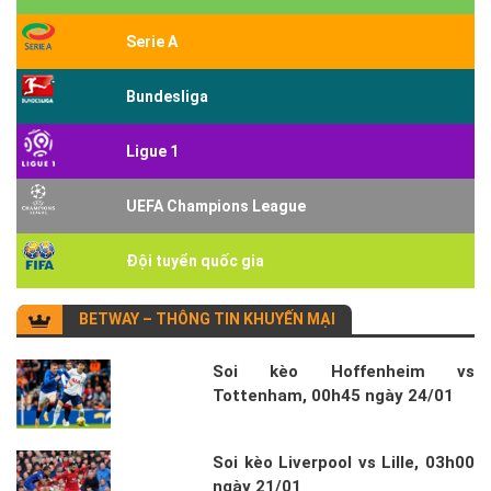
Serie A
Bundesliga
Ligue 1
UEFA Champions League
Đội tuyển quốc gia
BETWAY – THÔNG TIN KHUYẾN MẠI
Soi kèo Hoffenheim vs
Tottenham, 00h45 ngày 24/01
Soi kèo Liverpool vs Lille, 03h00
ngày 21/01