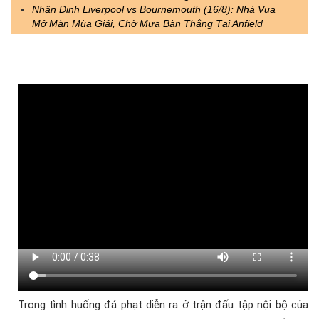
Nhận Định Liverpool vs Bournemouth (16/8): Nhà Vua
Mở Màn Mùa Giải, Chờ Mưa Bàn Thắng Tại Anfield
Trong tình huống đá phạt diễn ra ở trận đấu tập nội bộ của