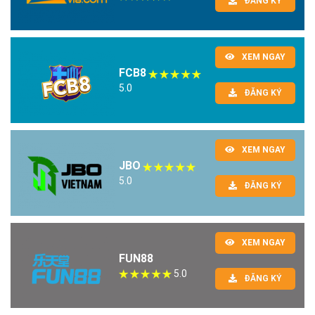
ĐĂNG KÝ
XEM NGAY
FCB8
5.0
ĐĂNG KÝ
XEM NGAY
JBO
5.0
ĐĂNG KÝ
XEM NGAY
FUN88
5.0
ĐĂNG KÝ