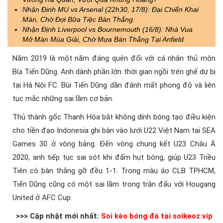
Nhận Định MU vs Arsenal (22h30, 17/8): Đại Chiến Khai
Màn, Chờ Đợi Bữa Tiệc Bàn Thắng
Nhận Định Liverpool vs Bournemouth (16/8): Nhà Vua
Mở Màn Mùa Giải, Chờ Mưa Bàn Thắng Tại Anfield
Năm 2019 là một năm đáng quên đối với cá nhân thủ môn
Bùi Tiến Dũng. Anh dành phần lớn thời gian ngồi trên ghế dự bị
tại Hà Nội FC. Bùi Tiến Dũng dần đánh mất phong độ và liên
tục mắc những sai lầm cơ bản.
Thủ thành gốc Thanh Hóa bắt không dính bóng tạo điều kiện
cho tiền đạo Indonesia ghi bàn vào lưới U22 Việt Nam tại SEA
Games 30 ở vòng bảng. Đến vòng chung kết U23 Châu Á
2020, anh tiếp tục sai sót khi đấm hụt bóng, giúp U23 Triều
Tiên có bàn thắng gỡ đều 1-1. Trong màu áo CLB TPHCM,
Tiến Dũng cũng có một sai lầm trong trận đấu với Hougang
United ở AFC Cup.
>>> Cập nhật mới nhất:
Soi kèo bóng đá tại soikeoz.vip