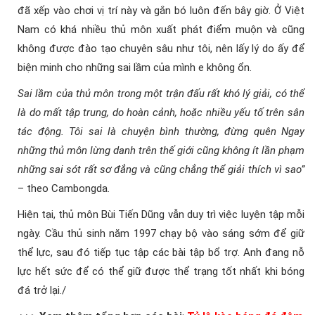
đã xếp vào chơi vị trí này và gắn bó luôn đến bây giờ. Ở Việt
Nam có khá nhiều thủ môn xuất phát điểm muộn và cũng
không được đào tạo chuyên sâu như tôi, nên lấy lý do ấy để
biện minh cho những sai lầm của mình e không ổn.
Sai lầm của thủ môn trong một trận đấu rất khó lý giải, có thể
là do mất tập trung, do hoàn cảnh, hoặc nhiều yếu tố trên sân
tác động. Tôi sai là chuyện bình thường, đừng quên Ngay
những thủ môn lừng danh trên thế giới cũng không ít lần phạm
những sai sót rất sơ đẳng và cũng chẳng thể giải thích vì sao”
– theo Cambongda
.
Hiện tại, thủ môn Bùi Tiến Dũng vẫn duy trì việc luyện tập mỗi
ngày. Cầu thủ sinh năm 1997 chạy bộ vào sáng sớm để giữ
thể lực, sau đó tiếp tục tập các bài tập bổ trợ. Anh đang nỗ
lực hết sức để có thể giữ được thể trạng tốt nhất khi bóng
đá trở lại./