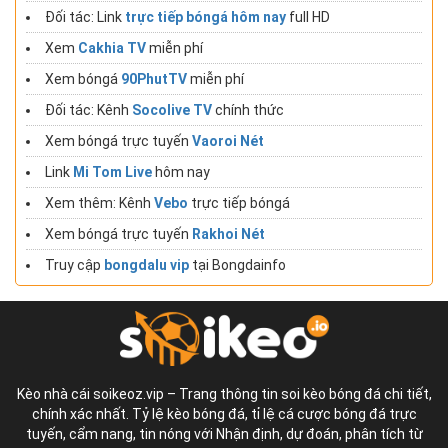
Đối tác: Link
trực tiếp bóngá hôm nay
full HD
Xem
Cakhia TV
miễn phí
Xem bóngá
90PhutTV
miễn phí
Đối tác: Kênh
Socolive TV
chính thức
Xem bóngá trực tuyến
Vaoroi Nét
Link
Mi Tom Live
hôm nay
Xem thêm: Kênh
Vebo
trực tiếp bóngá
Xem bóngá trực tuyến
Rakhoi Nét
Truy cập
bongdalu vip
tại Bongdainfo
Kèo nhà cái soikeoz.vip – Trang thông tin soi kèo bóng đá chi tiết,
chính xác nhất. Tỷ lệ kèo bóng đá, tỉ lệ cá cược bóng đá trực
tuyến, cẩm nang, tin nóng với Nhận định, dự đoán, phân tích từ