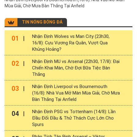
Mùa Giải, Chờ Mưa Bàn Thắng Tại Anfield
TIN NÓNG BÓNG ĐÁ
Nhận Định Wolves vs Man City (23h30,
01
16/8): Cựu Vương Ra Quân, Vượt Qua
Khủng Hoảng?
Nhận Định MU vs Arsenal (22h30, 17/8): Đại
02
Chiến Khai Màn, Chờ Đợi Bữa Tiệc Bàn
Thắng
Nhận Định Liverpool vs Bournemouth
03
(16/8): Nhà Vua Mở Màn Mùa Giải, Chờ Mưa
Bàn Thắng Tại Anfield
Nhận Định PSG vs Tottenham (14/8): Lần
04
Đầu Đối Đầu & Thử Thách Cực Lớn Cho
Spurs
Phân Tích Tân Binh Arsenal – Viktor