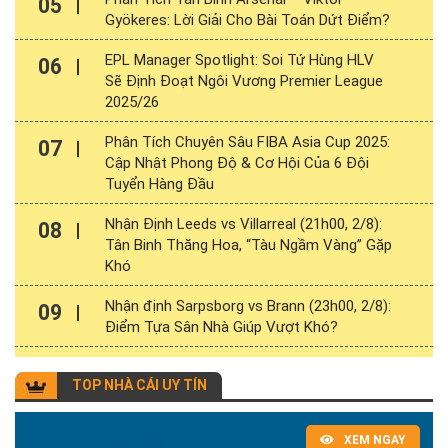
05
Gyökeres: Lời Giải Cho Bài Toán Dứt Điểm?
EPL Manager Spotlight: Soi Tứ Hùng HLV
06
Sẽ Định Đoạt Ngôi Vương Premier League
2025/26
Phân Tích Chuyên Sâu FIBA Asia Cup 2025:
07
Cập Nhật Phong Độ & Cơ Hội Của 6 Đội
Tuyển Hàng Đầu
Nhận Định Leeds vs Villarreal (21h00, 2/8):
08
Tân Binh Thăng Hoa, “Tàu Ngầm Vàng” Gặp
Khó
Nhận định Sarpsborg vs Brann (23h00, 2/8):
09
Điểm Tựa Sân Nhà Giúp Vượt Khó?
TOP NHÀ CÁI UY TÍN
XEM NGAY