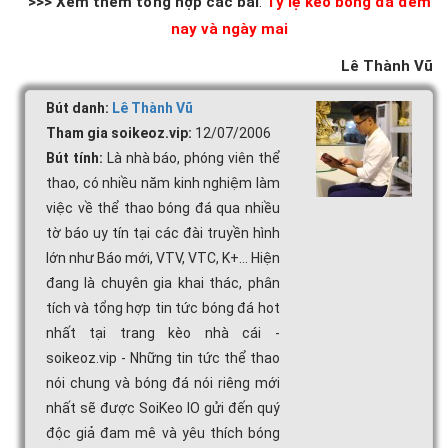
>>> Xem thêm tổng hợp các bài
:
Tỷ lệ kèo bóng đá đêm
nay và ngày mai
Lê Thành Vũ
Bút danh:
Lê Thành Vũ
Tham gia soikeoz.vip:
12/07/2006
Bút tính:
Là nhà báo, phóng viên thể
thao, có nhiều năm kinh nghiệm làm
việc về thể thao bóng đá qua nhiều
tờ báo uy tín tại các đài truyền hình
lớn như Báo mới, VTV, VTC, K+... Hiện
đang là chuyên gia khai thác, phân
tích và tổng hợp tin tức bóng đá hot
nhất tại trang kèo nhà cái -
soikeoz.vip - Những tin tức thể thao
nói chung và bóng đá nói riêng mới
nhất sẽ được SoiKeo IO gửi đến quý
độc giả đam mê và yêu thích bóng