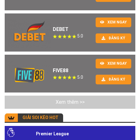
XEM NGAY
DEBET
5.0
ĐĂNG KÝ
XEM NGAY
FIVE88
5.0
ĐĂNG KÝ
Xem thêm >>
GIẢI SOI KÈO HOT
Premier League