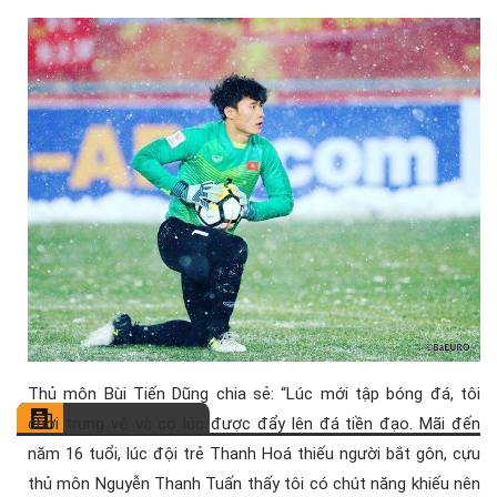
Thủ môn Bùi Tiến Dũng chia sẻ: “Lúc mới tập bóng đá, tôi
chơi trung vệ và có lúc được đẩy lên đá tiền đạo. Mãi đến
năm 16 tuổi, lúc đội trẻ Thanh Hoá thiếu người bắt gôn, cựu
thủ môn Nguyễn Thanh Tuấn thấy tôi có chút năng khiếu nên