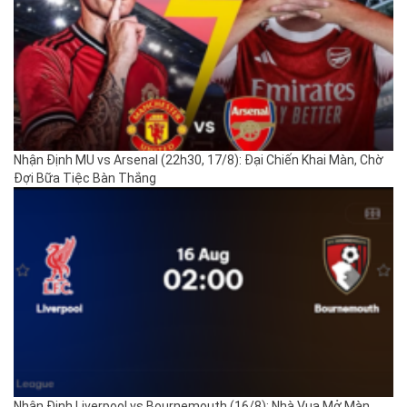
Nhận Định MU vs Arsenal (22h30, 17/8): Đại Chiến Khai Màn, Chờ
Đợi Bữa Tiệc Bàn Thắng
Nhận Định Liverpool vs Bournemouth (16/8): Nhà Vua Mở Màn