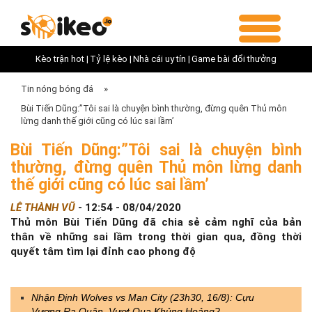
Kèo trận hot |
Tỷ lệ kèo |
Nhà cái uy tín |
Game bài đổi thưởng
Tin nóng bóng đá
»
Bùi Tiến Dũng:”Tôi sai là chuyện bình thường, đừng quên Thủ môn
lừng danh thế giới cũng có lúc sai lầm’
Bùi Tiến Dũng:”Tôi sai là chuyện bình
thường, đừng quên Thủ môn lừng danh
thế giới cũng có lúc sai lầm’
LÊ THÀNH VŨ
-
12:54 - 08/04/2020
Thủ môn Bùi Tiến Dũng đã chia sẻ cảm nghĩ của bản
thân về những sai lầm trong thời gian qua, đồng thời
quyết tâm tìm lại đỉnh cao phong độ
Nhận Định Wolves vs Man City (23h30, 16/8): Cựu
Vương Ra Quân, Vượt Qua Khủng Hoảng?