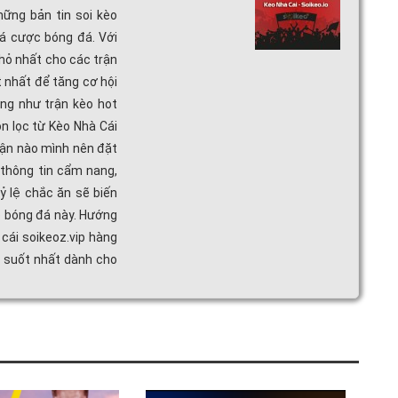
ững bản tin soi kèo
cá cược bóng đá. Với
nhỏ nhất cho các trận
t nhất để tăng cơ hội
ng như trận kèo hot
ọn lọc từ Kèo Nhà Cái
trận nào mình nên đặt
, thông tin cẩm nang,
tỷ lệ chắc ăn sẽ biến
èo bóng đá này. Hướng
 cái soikeoz.vip hàng
g suốt nhất dành cho