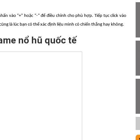
ấn vào “+” hoặc “-“ để điều chỉnh cho phù hợp. Tiếp tục click vào
ng là lúc bạn có thể xác định liệu mình có chiến thắng hay không.
ame nổ hũ quốc tế