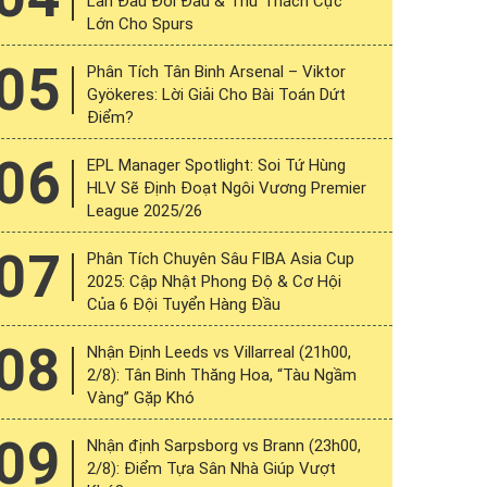
Lần Đầu Đối Đầu & Thử Thách Cực
Lớn Cho Spurs
05
Phân Tích Tân Binh Arsenal – Viktor
Gyökeres: Lời Giải Cho Bài Toán Dứt
Điểm?
06
EPL Manager Spotlight: Soi Tứ Hùng
HLV Sẽ Định Đoạt Ngôi Vương Premier
League 2025/26
07
Phân Tích Chuyên Sâu FIBA Asia Cup
2025: Cập Nhật Phong Độ & Cơ Hội
Của 6 Đội Tuyển Hàng Đầu
08
Nhận Định Leeds vs Villarreal (21h00,
2/8): Tân Binh Thăng Hoa, “Tàu Ngầm
Vàng” Gặp Khó
09
Nhận định Sarpsborg vs Brann (23h00,
2/8): Điểm Tựa Sân Nhà Giúp Vượt