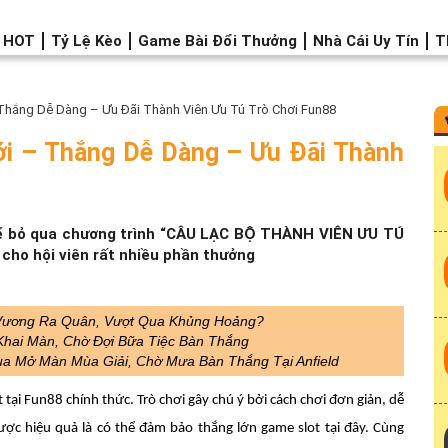
o HOT
Tỷ Lệ Kèo
Game Bài Đổi Thưởng
Nhà Cái Uy Tín
T
Thắng Dễ Dàng – Ưu Đãi Thành Viên Ưu Tú Trò Chơi Fun88
i – Thắng Dễ Dàng – Ưu Đãi Thành
thể bỏ qua chương trình “CÂU LẠC BỘ THÀNH VIÊN ƯU TÚ
cho hội viên rất nhiều phần thưởng
u Vương Ra Quân, Vượt Qua Khủng Hoảng?
 Khai Màn, Chờ Đợi Bữa Tiệc Bàn Thắng
Vua Mở Màn Mùa Giải, Chờ Mưa Bàn Thắng Tại Anfield
i Fun88 chính thức. Trò chơi gây chú ý bởi cách chơi đơn giản, dễ
lược hiệu quả là có thể đảm bảo thắng lớn game slot tại đây. Cùng