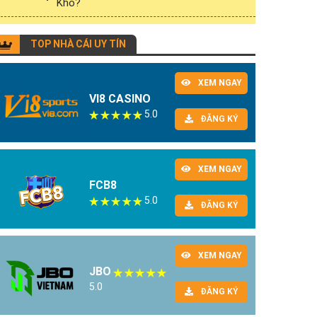
Khó?
TOP NHÀ CÁI UY TÍN
XEM NGAY
VI8 CASINO
5.0
ĐĂNG KÝ
XEM NGAY
FCB8
5.0
ĐĂNG KÝ
XEM NGAY
JBO
5.0
ĐĂNG KÝ