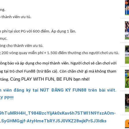
ồng.
 thành viên ưu tú.
phí tại slot PG với 600 điểm. Áp dụng 1 lần.
 mục.
ồng cho thành viên ưu tú.
g 200 vòng quay miễn phí + 1.500 điểm thưởng cho người chơi ưu tú.
hông báo và áp dụng cho mọi thành viên. Người chơi sẽ cần chơi với
ng tại trò chơi Fun88 (trừ Bắn cá). Còn chần chờ gì mà không tham
Cùng PLAY WITH FUN, BE FUN bạn nhé!
 tảng.
viên đăng ký tại NÚT ĐĂNG KÝ FUN88 trên bài viết.
 PP!!!