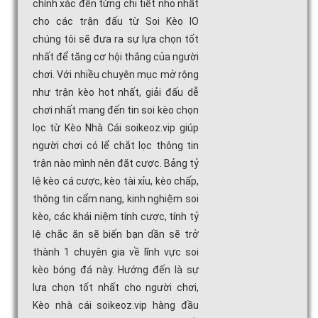
chính xác đến từng chi tiết nhỏ nhất
cho các trận đấu từ Soi Kèo IO
chúng tôi sẽ đưa ra sự lựa chọn tốt
nhất để tăng cơ hội thắng của người
chơi. Với nhiều chuyên mục mở rộng
như trận kèo hot nhất, giải đấu dễ
chơi nhất mang đến tin soi kèo chọn
lọc từ Kèo Nhà Cái soikeoz.vip giúp
người chơi có lể chắt lọc thông tin
trận nào mình nên đặt cược. Bảng tỷ
lệ kèo cá cược, kèo tài xỉu, kèo chấp,
thông tin cẩm nang, kinh nghiệm soi
kèo, các khái niệm tính cược, tính tỷ
lệ chắc ăn sẽ biến bạn dần sẽ trở
thành 1 chuyên gia về lĩnh vực soi
kèo bóng đá này. Hướng đến là sự
lựa chọn tốt nhất cho người chơi,
Kèo nhà cái soikeoz.vip hàng đầu