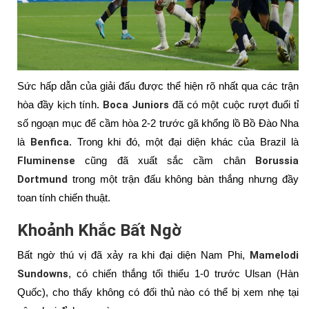
Sức hấp dẫn của giải đấu được thể hiện rõ nhất qua các trận
Boca Juniors
hòa đầy kịch tính.
đã có một cuộc rượt đuổi tỉ
số ngoạn mục để cầm hòa 2-2 trước gã khổng lồ Bồ Đào Nha
Benfica
là
. Trong khi đó, một đại diện khác của Brazil là
Fluminense
Borussia
cũng đã xuất sắc cầm chân
Dortmund
trong một trận đấu không bàn thắng nhưng đầy
toan tính chiến thuật.
Khoảnh Khắc Bất Ngờ
Mamelodi
Bất ngờ thú vị đã xảy ra khi đại diện Nam Phi,
Sundowns
, có chiến thắng tối thiểu 1-0 trước Ulsan (Hàn
Quốc), cho thấy không có đối thủ nào có thể bị xem nhẹ tại