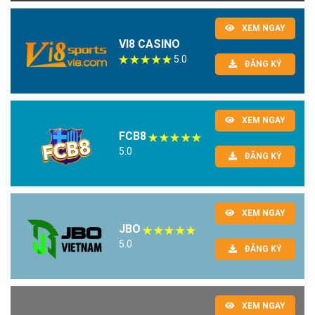
XEM NGAY
VI8 CASINO
5.0
ĐĂNG KÝ
XEM NGAY
FCB8
5.0
ĐĂNG KÝ
XEM NGAY
JBO
5.0
ĐĂNG KÝ
XEM NGAY