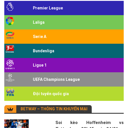
Premier League
Laliga
Serie A
Bundesliga
Ligue 1
UEFA Champions League
Đội tuyển quốc gia
BETWAY – THÔNG TIN KHUYẾN MẠI
Soi kèo Hoffenheim vs