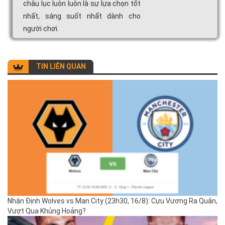
châu lục luôn luôn là sự lựa chọn tốt
nhất, sáng suốt nhất dành cho
người chơi.
TIN LIÊN QUAN
Nhận Định Wolves vs Man City (23h30, 16/8): Cựu Vương Ra Quân,
Vượt Qua Khủng Hoảng?