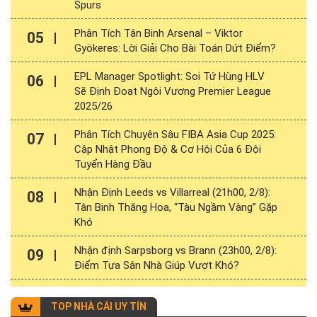
Spurs
Phân Tích Tân Binh Arsenal – Viktor
05
Gyökeres: Lời Giải Cho Bài Toán Dứt Điểm?
EPL Manager Spotlight: Soi Tứ Hùng HLV
06
Sẽ Định Đoạt Ngôi Vương Premier League
2025/26
Phân Tích Chuyên Sâu FIBA Asia Cup 2025:
07
Cập Nhật Phong Độ & Cơ Hội Của 6 Đội
Tuyển Hàng Đầu
Nhận Định Leeds vs Villarreal (21h00, 2/8):
08
Tân Binh Thăng Hoa, “Tàu Ngầm Vàng” Gặp
Khó
Nhận định Sarpsborg vs Brann (23h00, 2/8):
09
Điểm Tựa Sân Nhà Giúp Vượt Khó?
TOP NHÀ CÁI UY TÍN