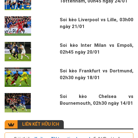
Tottenham, 00h45 ngày 24/01
Soi kèo Liverpool vs Lille, 03h00
ngày 21/01
Soi kèo Inter Milan vs Empoli,
02h45 ngày 20/01
Soi kèo Frankfurt vs Dortmund,
02h30 ngày 18/01
Soi kèo Chelsea vs
Bournemouth, 02h30 ngày 14/01
LIÊN KẾT HỮU ÍCH