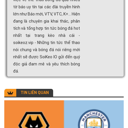
tờ báo uy tín tại các đài truyền hình
lớn như Báo mới, VTV, VTC, K+... Hiện
đang là chuyên gia khai thác, phân
tích và tổng hợp tin tức bóng đá hot
nhất tại trang kèo nhà cái -
soikeoz.vip - Những tin tức thể thao
nói chung và bóng đá nói riêng mới
nhất sẽ được SoiKeo IO gửi đến quý
độc giả đam mê và yêu thích bóng
đá.
TIN LIÊN QUAN