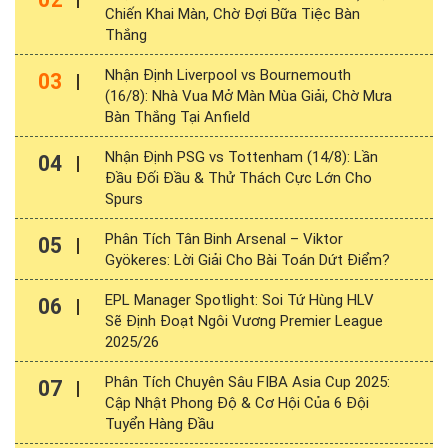
Chiến Khai Màn, Chờ Đợi Bữa Tiệc Bàn
Thắng
Nhận Định Liverpool vs Bournemouth
03
(16/8): Nhà Vua Mở Màn Mùa Giải, Chờ Mưa
Bàn Thắng Tại Anfield
Nhận Định PSG vs Tottenham (14/8): Lần
04
Đầu Đối Đầu & Thử Thách Cực Lớn Cho
Spurs
Phân Tích Tân Binh Arsenal – Viktor
05
Gyökeres: Lời Giải Cho Bài Toán Dứt Điểm?
EPL Manager Spotlight: Soi Tứ Hùng HLV
06
Sẽ Định Đoạt Ngôi Vương Premier League
2025/26
Phân Tích Chuyên Sâu FIBA Asia Cup 2025:
07
Cập Nhật Phong Độ & Cơ Hội Của 6 Đội
Tuyển Hàng Đầu