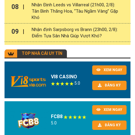
Nhận Định Leeds vs Villarreal (21h00, 2/8):
08
Tân Binh Thăng Hoa, “Tàu Ngầm Vàng” Gặp
Khó
Nhận định Sarpsborg vs Brann (23h00, 2/8):
09
Điểm Tựa Sân Nhà Giúp Vượt Khó?
TOP NHÀ CÁI UY TÍN
XEM NGAY
VI8 CASINO
5.0
ĐĂNG KÝ
XEM NGAY
FCB8
5.0
ĐĂNG KÝ