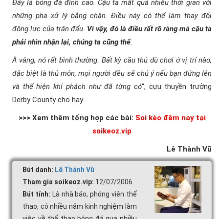
Đây là bóng đá đỉnh cao. Cậu ta mất quá nhiều thời gian với
những pha xử lý bằng chân. Điều này có thể làm thay đổi
động lực của trận đấu.
Vì vậy, đó là điều rất rõ ràng mà cậu ta
phải nhìn nhận lại, chúng ta cũng thế
.
À vâng, nó rất bình thường. Bất kỳ cầu thủ dù chơi ở vị trí nào,
đặc biệt là thủ môn, mọi người đều sẽ chú ý nếu bạn đứng lên
và thể hiện khí phách như đã từng có
“, cựu thuyền trưởng
Derby County cho hay.
>>> Xem thêm tổng hợp các bài:
Soi kèo đêm nay tại
soikeoz.vip
Lê Thành Vũ
Bút danh:
Lê Thành Vũ
Tham gia soikeoz.vip:
12/07/2006
Bút tính:
Là nhà báo, phóng viên thể
thao, có nhiều năm kinh nghiệm làm
việc về thể thao bóng đá qua nhiều