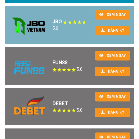
XEM NGAY
JBO
5.0
ĐĂNG KÝ
XEM NGAY
FUN88
5.0
ĐĂNG KÝ
XEM NGAY
DEBET
5.0
ĐĂNG KÝ
XEM NGAY