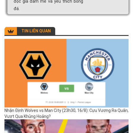
độc giả đam mê và yêu thích bóng
đá.
TIN LIÊN QUAN
Nhận Định Wolves vs Man City (23h30, 16/8): Cựu Vương Ra Quân,
Vượt Qua Khủng Hoảng?