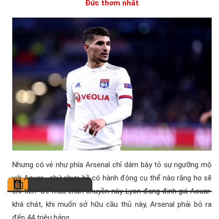
Đức thơm nhất
Nhưng có vẻ như phía Arsenal chỉ dám bày tỏ sự ngưỡng mộ
với Aouar , chứ chưa hề có hành động cụ thể nào rằng họ sẽ
chi tiền để mua chân chuyền này. Lyon đang định giá Aouar
khá chát, khi muốn sở hữu cầu thủ này, Arsenal phải bỏ ra
đến 44 triệu bảng.