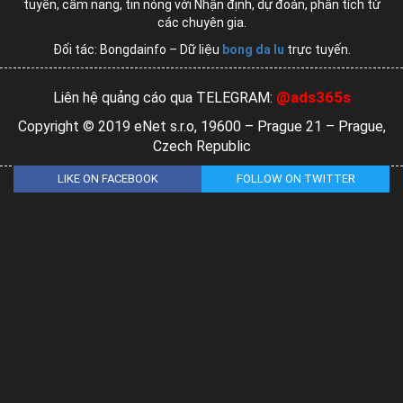
tuyến, cẩm nang, tin nóng với Nhận định, dự đoán, phân tích từ
các chuyên gia.
Đối tác: Bongdainfo – Dữ liệu
bong da lu
trực tuyến.
@ads365s
Liên hệ quảng cáo qua TELEGRAM:
Copyright © 2019 eNet s.r.o, 19600 – Prague 21 – Prague,
Czech Republic
LIKE ON FACEBOOK
FOLLOW ON TWITTER