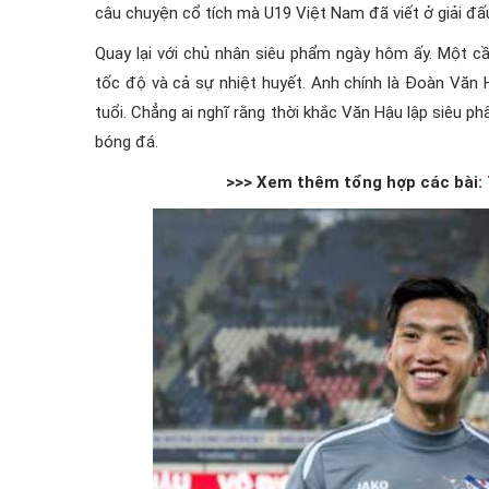
câu chuyện cổ tích mà U19 Việt Nam đã viết ở giải đấ
Quay lại với chủ nhân siêu phẩm ngày hôm ấy. Một c
tốc độ và cả sự nhiệt huyết. Anh chính là Đoàn Văn H
tuổi. Chẳng ai nghĩ rằng thời khắc Văn Hậu lập siêu p
bóng đá.
>>> Xem thêm tổng hợp các bài: