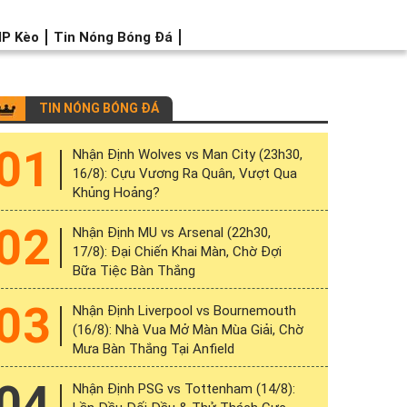
IP Kèo
Tin Nóng Bóng Đá
TIN NÓNG BÓNG ĐÁ
01
Nhận Định Wolves vs Man City (23h30,
16/8): Cựu Vương Ra Quân, Vượt Qua
Khủng Hoảng?
02
Nhận Định MU vs Arsenal (22h30,
17/8): Đại Chiến Khai Màn, Chờ Đợi
Bữa Tiệc Bàn Thắng
03
Nhận Định Liverpool vs Bournemouth
(16/8): Nhà Vua Mở Màn Mùa Giải, Chờ
Mưa Bàn Thắng Tại Anfield
04
Nhận Định PSG vs Tottenham (14/8):