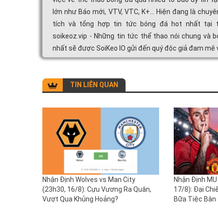
lớn như Báo mới, VTV, VTC, K+... Hiện đang là chuyê
tích và tổng hợp tin tức bóng đá hot nhất tại 
soikeoz.vip - Những tin tức thể thao nói chung và b
nhất sẽ được SoiKeo IO gửi đến quý độc giả đam mê v
TIN LIÊN QUAN
Nhận Định Wolves vs Man City
Nhận Định MU 
(23h30, 16/8): Cựu Vương Ra Quân,
17/8): Đại Chi
Vượt Qua Khủng Hoảng?
Bữa Tiệc Bàn