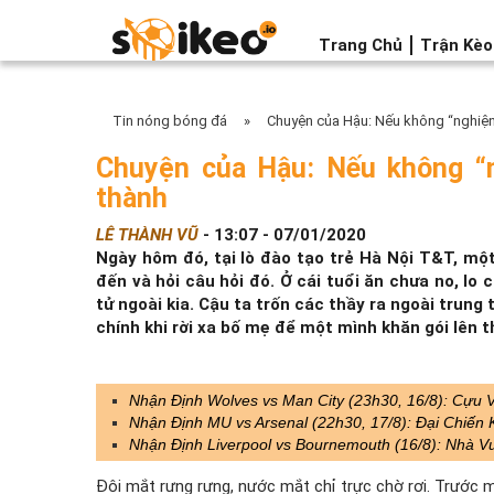
Trang Chủ
Trận Kè
Tin nóng bóng đá
»
Chuyện của Hậu: Nếu không “nghiện
Chuyện của Hậu: Nếu không “
thành
LÊ THÀNH VŨ
-
13:07 - 07/01/2020
Ngày hôm đó, tại lò đào tạo trẻ Hà Nội T&T, một
đến và hỏi câu hỏi đó. Ở cái tuổi ăn chưa no, lo 
tử ngoài kia. Cậu ta trốn các thầy ra ngoài tru
chính khi rời xa bố mẹ để một mình khăn gói lên th
Nhận Định Wolves vs Man City (23h30, 16/8): Cự
Nhận Định MU vs Arsenal (22h30, 17/8): Đại Chiến
Nhận Định Liverpool vs Bournemouth (16/8): Nhà 
Đôi mắt rưng rưng, nước mắt chỉ trực chờ rơi. Trước m