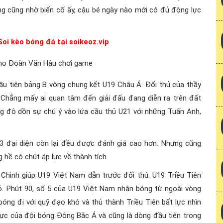
ưng cũng nhờ biến cố ấy, cậu bé ngày nào mới có đủ động lực
Soi kèo bóng đá tại soikeoz.vip
u tiên bảng B vòng chung kết U19 Châu Á. Đối thủ của thầy
Chẳng mấy ai quan tâm đến giải đấu đang diễn ra trên đất
ng đô dồn sự chú ý vào lứa cầu thủ U21 với những Tuấn Anh,
3 đại diện còn lại đều được đánh giá cao hơn. Nhưng cũng
g hề có chút áp lực về thành tích.
c Chinh giúp U19 Việt Nam dẫn trước đối thủ. U19 Triều Tiên
ỏ. Phút 90, số 5 của U19 Việt Nam nhận bóng từ ngoài vòng
 bóng đi với quỹ đạo khó và thủ thành Triều Tiên bất lực nhìn
lực của đội bóng Đông Bắc Á và cũng là dòng đầu tiên trong