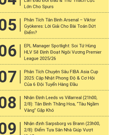
Lần Đầu Đối Đầu & Thử Thách Cực
Lớn Cho Spurs
05
Phân Tích Tân Binh Arsenal – Viktor
Gyökeres: Lời Giải Cho Bài Toán Dứt
Điểm?
06
EPL Manager Spotlight: Soi Tứ Hùng
HLV Sẽ Định Đoạt Ngôi Vương Premier
League 2025/26
07
Phân Tích Chuyên Sâu FIBA Asia Cup
2025: Cập Nhật Phong Độ & Cơ Hội
Của 6 Đội Tuyển Hàng Đầu
08
Nhận Định Leeds vs Villarreal (21h00,
2/8): Tân Binh Thăng Hoa, “Tàu Ngầm
Vàng” Gặp Khó
09
Nhận định Sarpsborg vs Brann (23h00,
2/8): Điểm Tựa Sân Nhà Giúp Vượt