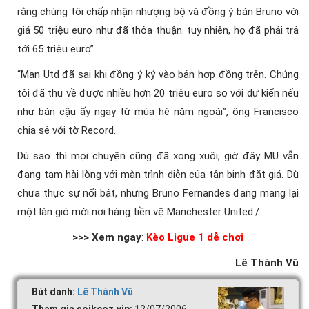
rằng chúng tôi chấp nhận nhượng bộ và đồng ý bán Bruno với
giá 50 triệu euro như đã thỏa thuận. tuy nhiên, họ đã phải trả
tới 65 triệu euro”.
“Man Utd đã sai khi đồng ý ký vào bản hợp đồng trên. Chúng
tôi đã thu về được nhiều hơn 20 triệu euro so với dự kiến nếu
như bán cậu ấy ngay từ mùa hè năm ngoái”, ông Francisco
chia sẻ với tờ Record.
Dù sao thì mọi chuyện cũng đã xong xuôi, giờ đây MU vẫn
đang tạm hài lòng với màn trình diễn của tân binh đắt giá. Dù
chưa thực sự nổi bật, nhưng Bruno Fernandes đang mang lại
một làn gió mới nơi hàng tiền vệ Manchester United./
>>> Xem ngay
:
Kèo Ligue 1 dễ chơi
Lê Thành Vũ
Bút danh:
Lê Thành Vũ
Tham gia soikeoz.vip:
12/07/2006