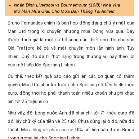
Nhận Định Liverpool vs Bournemouth (16/8): Nhà Vua
Mở Màn Mùa Giải, Chờ Mưa Bàn Thắng Tại Anfield
Bruno Fernandes chính là bản hợp đồng đáng chú ý nhất của
Man Utd trong kì chuyển nhượng mùa Đông vừa qua. Đây
được đánh giá là một sự bổ sung cần thiết cho đội chủ sân
Old Trafford kể cả về mặt chuyên môn lẫn hình ảnh. Tuy
nhiên, Quỷ đỏ đã bị “hớ” nặng trong thương vụ này theo lời
của một sếp lớn Sporting Lisbon.
Cụ thể, theo kết quả báo cáo gửi lên các cơ quan có thẩm
quyền, Man Utd phải trả trước cho Sporting số tiền là 46 triệu
euro, đồng thời họ phải thanh toán nhiều khoản phụ phí khác
lên tới 25 triệu euro.
Như vậy, đội bóng nước Anh đã phải chi tới 71 triệu euro để
đổi lấy chữ ký của tiền vệ 25 tuổi. Chưa dừng lại ở đó, nửa đỏ
thành Man cũng sẽ phải san sẻ 10% số tiền bán được Bruno
trong tương lai cho Sporting Lisbon.