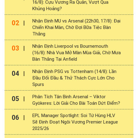
16/8): Cựu Vương Ra Quân, Vượt Qua
Khủng Hoảng?
Nhận Định MU vs Arsenal (22h30, 17/8): Đại
02
Chiến Khai Màn, Chờ Đợi Bữa Tiệc Bàn
Thắng
Nhận Định Liverpool vs Bournemouth
03
(16/8): Nhà Vua Mở Màn Mùa Giải, Chờ Mưa
Bàn Thắng Tại Anfield
Nhận Định PSG vs Tottenham (14/8): Lần
04
Đầu Đối Đầu & Thử Thách Cực Lớn Cho
Spurs
Phân Tích Tân Binh Arsenal – Viktor
05
Gyökeres: Lời Giải Cho Bài Toán Dứt Điểm?
EPL Manager Spotlight: Soi Tứ Hùng HLV
06
Sẽ Định Đoạt Ngôi Vương Premier League
2025/26