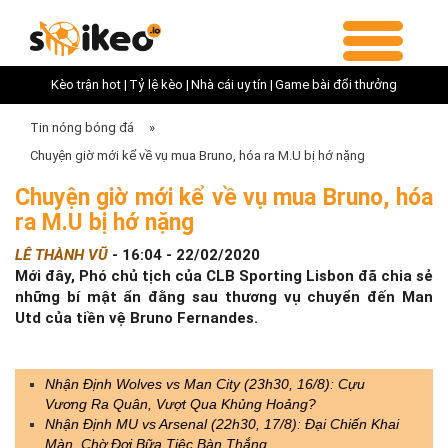
Kèo trận hot |
Tỷ lệ kèo |
Nhà cái uy tín |
Game bài đổi thưởng
Tin nóng bóng đá
»
Chuyện giờ mới kể về vụ mua Bruno, hóa ra M.U bị hớ nặng
Chuyện giờ mới kể về vụ mua Bruno, hóa
ra M.U bị hớ nặng
LÊ THÀNH VŨ
-
16:04 - 22/02/2020
Mới đây, Phó chủ tịch của CLB Sporting Lisbon đã chia sẻ
những bí mật ẩn đằng sau thương vụ chuyển đến Man
Utd của tiền vệ Bruno Fernandes.
Nhận Định Wolves vs Man City (23h30, 16/8): Cựu
Vương Ra Quân, Vượt Qua Khủng Hoảng?
Nhận Định MU vs Arsenal (22h30, 17/8): Đại Chiến Khai
Màn, Chờ Đợi Bữa Tiệc Bàn Thắng