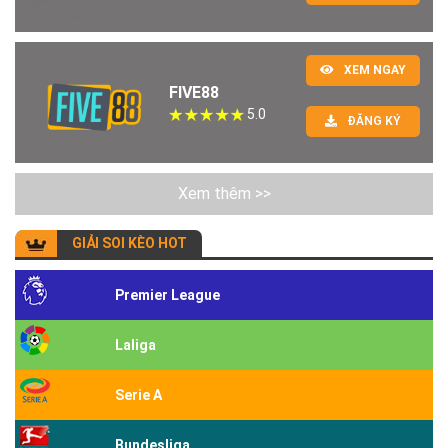
XEM NGAY
FIVE88
5.0
ĐĂNG KÝ
Xem thêm >>
GIẢI SOI KÈO HOT
Premier League
Laliga
Serie A
Bundesliga