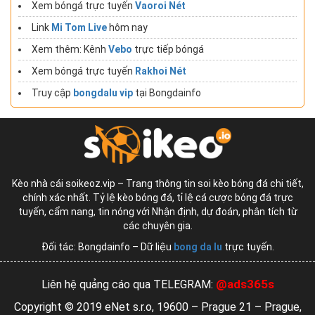
Xem bóngá trực tuyến
Vaoroi Nét
Link
Mi Tom Live
hôm nay
Xem thêm: Kênh
Vebo
trực tiếp bóngá
Xem bóngá trực tuyến
Rakhoi Nét
Truy cập
bongdalu vip
tại Bongdainfo
Kèo nhà cái soikeoz.vip – Trang thông tin soi kèo bóng đá chi tiết,
chính xác nhất. Tỷ lệ kèo bóng đá, tỉ lệ cá cược bóng đá trực
tuyến, cẩm nang, tin nóng với Nhận định, dự đoán, phân tích từ
các chuyên gia.
Đối tác: Bongdainfo – Dữ liệu
bong da lu
trực tuyến.
@ads365s
Liên hệ quảng cáo qua TELEGRAM:
Copyright © 2019 eNet s.r.o, 19600 – Prague 21 – Prague,