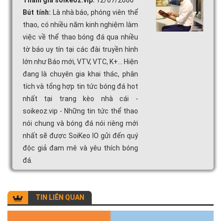
Bút tính:
Là nhà báo, phóng viên thể
thao, có nhiều năm kinh nghiệm làm
việc về thể thao bóng đá qua nhiều
tờ báo uy tín tại các đài truyền hình
lớn như Báo mới, VTV, VTC, K+... Hiện
đang là chuyên gia khai thác, phân
tích và tổng hợp tin tức bóng đá hot
nhất tại trang kèo nhà cái -
soikeoz.vip - Những tin tức thể thao
nói chung và bóng đá nói riêng mới
nhất sẽ được SoiKeo IO gửi đến quý
độc giả đam mê và yêu thích bóng
đá.
TIN LIÊN QUAN