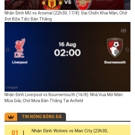
Nhận Định MU vs Arsenal (22h30, 17/8): Đại Chiến Khai Màn, Chờ
Đợi Bữa Tiệc Bàn Thắng
Nhận Định Liverpool vs Bournemouth (16/8): Nhà Vua Mở Màn
Mùa Giải, Chờ Mưa Bàn Thắng Tại Anfield
TIN NÓNG BÓNG ĐÁ
Nhận Định Wolves vs Man City (23h30,
01