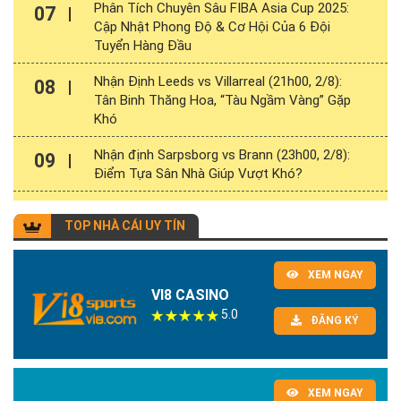
Phân Tích Chuyên Sâu FIBA Asia Cup 2025:
07
Cập Nhật Phong Độ & Cơ Hội Của 6 Đội
Tuyển Hàng Đầu
Nhận Định Leeds vs Villarreal (21h00, 2/8):
08
Tân Binh Thăng Hoa, “Tàu Ngầm Vàng” Gặp
Khó
Nhận định Sarpsborg vs Brann (23h00, 2/8):
09
Điểm Tựa Sân Nhà Giúp Vượt Khó?
TOP NHÀ CÁI UY TÍN
XEM NGAY
VI8 CASINO
5.0
ĐĂNG KÝ
XEM NGAY