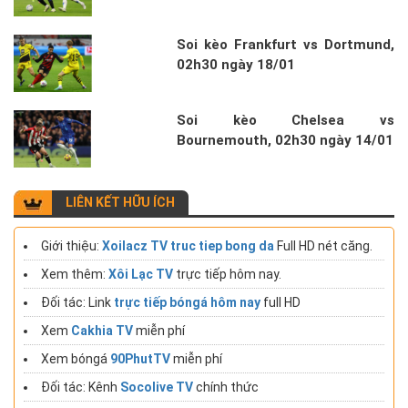
Soi kèo Frankfurt vs Dortmund,
02h30 ngày 18/01
Soi kèo Chelsea vs
Bournemouth, 02h30 ngày 14/01
LIÊN KẾT HỮU ÍCH
Giới thiệu:
Xoilacz TV truc tiep bong da
Full HD nét căng.
Xem thêm:
Xôi Lạc TV
trực tiếp hôm nay.
Đối tác: Link
trực tiếp bóngá hôm nay
full HD
Xem
Cakhia TV
miễn phí
Xem bóngá
90PhutTV
miễn phí
Đối tác: Kênh
Socolive TV
chính thức