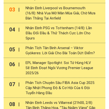
Nhận Định Liverpool vs Bournemouth
03
(16/8): Nhà Vua Mở Màn Mùa Giải, Chờ Mưa
Bàn Thắng Tại Anfield
Nhận Định PSG vs Tottenham (14/8): Lần
04
Đầu Đối Đầu & Thử Thách Cực Lớn Cho
Spurs
Phân Tích Tân Binh Arsenal – Viktor
05
Gyökeres: Lời Giải Cho Bài Toán Dứt Điểm?
EPL Manager Spotlight: Soi Tứ Hùng HLV
06
Sẽ Định Đoạt Ngôi Vương Premier League
2025/26
Phân Tích Chuyên Sâu FIBA Asia Cup 2025:
07
Cập Nhật Phong Độ & Cơ Hội Của 6 Đội
Tuyển Hàng Đầu
Nhận Định Leeds vs Villarreal (21h00, 2/8):
08
Tân Binh Thăng Hoa, “Tàu Ngầm Vàng” Gặp