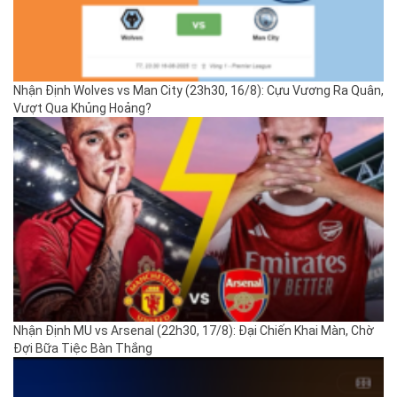
Nhận Định Wolves vs Man City (23h30, 16/8): Cựu Vương Ra Quân,
Vượt Qua Khủng Hoảng?
Nhận Định MU vs Arsenal (22h30, 17/8): Đại Chiến Khai Màn, Chờ
Đợi Bữa Tiệc Bàn Thắng