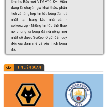
lớn như Báo mới, VTV, VTC, K+... Hiện
đang là chuyên gia khai thác, phân
tích và tổng hợp tin tức bóng đá hot
nhất tại trang kèo nhà cái -
soikeoz.vip - Những tin tức thể thao
nói chung và bóng đá nói riêng mới
nhất sẽ được SoiKeo IO gửi đến quý
độc giả đam mê và yêu thích bóng
đá.
TIN LIÊN QUAN