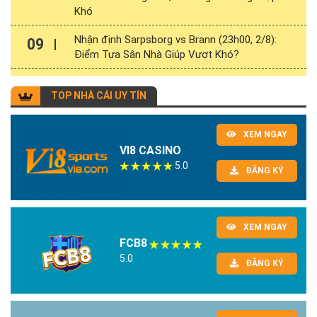
Khó
Nhận định Sarpsborg vs Brann (23h00, 2/8):
09
Điểm Tựa Sân Nhà Giúp Vượt Khó?
TOP NHÀ CÁI UY TÍN
XEM NGAY
VI8 CASINO
5.0
ĐĂNG KÝ
XEM NGAY
FCB8
5.0
ĐĂNG KÝ