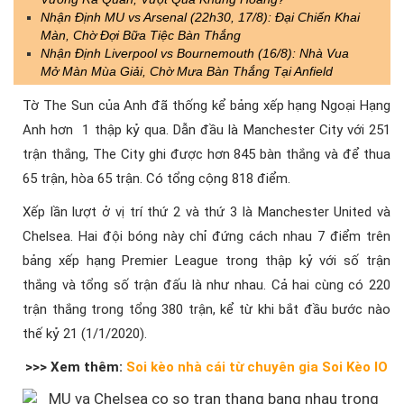
Nhận Định MU vs Arsenal (22h30, 17/8): Đại Chiến Khai
Màn, Chờ Đợi Bữa Tiệc Bàn Thắng
Nhận Định Liverpool vs Bournemouth (16/8): Nhà Vua
Mở Màn Mùa Giải, Chờ Mưa Bàn Thắng Tại Anfield
Tờ The Sun của Anh đã thống kể bảng xếp hạng Ngoại Hạng
Anh hơn 1 thập kỷ qua. Dẫn đầu là Manchester City với 251
trận thắng, The City ghi được hơn 845 bàn thắng và để thua
65 trận, hòa 65 trận. Có tổng cộng 818 điểm.
Xếp lần lượt ở vị trí thứ 2 và thứ 3 là Manchester United và
Chelsea. Hai đội bóng này chỉ đứng cách nhau 7 điểm trên
bảng xếp hạng Premier League trong thập kỷ với số trận
thắng và tổng số trận đấu là như nhau. Cả hai cùng có 220
trận thắng trong tổng 380 trận, kể từ khi bắt đầu bước nào
thế kỷ 21 (1/1/2020).
>>> Xem thêm:
Soi kèo nhà cái từ chuyên gia Soi Kèo IO