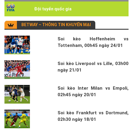
Đội tuyển quốc gia
BETWAY – THÔNG TIN KHUYẾN MẠI
Soi kèo Hoffenheim vs
Tottenham, 00h45 ngày 24/01
Soi kèo Liverpool vs Lille, 03h00
ngày 21/01
Soi kèo Inter Milan vs Empoli,
02h45 ngày 20/01
Soi kèo Frankfurt vs Dortmund,
02h30 ngày 18/01