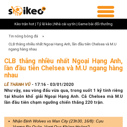
Kèo trận hot |
Tỷ lệ kèo |
Nhà cái uy tín |
Game bài đổi thưởng
Tin nóng bóng đá
»
CLB thắng nhiều nhất Ngoại Hạng Anh, lần đầu tiên Chelsea và M.U
ngang hàng nhau
CLB thắng nhiều nhất Ngoại Hạng Anh,
lần đầu tiên Chelsea và M.U ngang hàng
nhau
LÊ THÀNH VŨ
-
17:16 - 03/01/2020
Như vậy, sau vòng đấu vừa qua, trong suốt 1 kỷ tính riêng
tại khuôn khổ giải Ngoại Hạng Anh. Cả Chelsea mà M.U
lần đầu tiên chạm ngưỡng chiến thắng 220 trận.
Nhận Định Wolves vs Man City (23h30, 16/8): Cựu
Vương Ra Quân, Vượt Qua Khủng Hoảng?