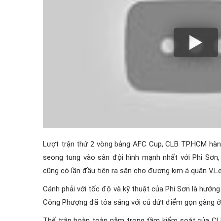
Lượt trận thứ 2 vòng bảng AFC Cup, CLB TP.HCM hành
seong tung vào sân đội hình mạnh nhất với Phi Sơn,
cũng có lần đầu tiên ra sân cho đương kim á quân V.L
Cánh phải với tốc độ và kỹ thuật của Phi Sơn là hướng 
Công Phượng đã tỏa sáng với cú dứt điểm gọn gàng ở 
Thế trận hoàn toàn nằm trong tầm kiểm soát của CL