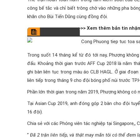
công bế tắc và chỉ biết trông chờ vào những pha bón
khăn cho Bùi Tiến Dũng cùng đồng đội.
>>> Xem thêm bản tin nhận
Trong suốt 14 tháng kể từ đó tới nay, Phượng không th
đấu. Khoảng thời gian trước AFF Cup 2018 là năm th
ghi bàn liên tục trong màu áo CLB HAGL. Ở giai đoạn
liên tiếp trong tháng 9 cho đội bóng phố núi trước TP
Phần lớn thời gian trong năm 2019, Phượng không có nh
Tại Asian Cup 2019, anh đóng góp 2 bàn cho đội tuyể
16 đội).
Chia sẻ với các Phóng viên tác nghiệp tại Singapore,
”
Đã 2 trận liên tiếp, và thật may mắn tôi có thể đem 