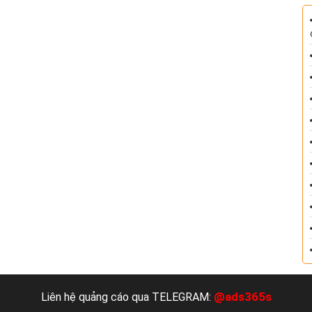
@ads365s
Liên hệ quảng cáo qua TELEGRAM: