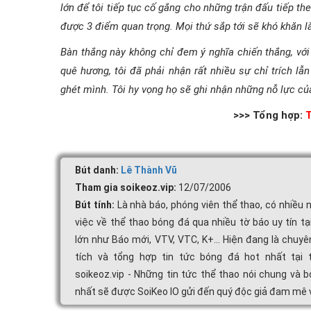
lớn để tôi tiếp tục cố gắng cho những trận đấu tiếp th
được 3 điểm quan trọng. Mọi thứ sắp tới sẽ khó khăn 
Bàn thắng này không chỉ đem ý nghĩa chiến thắng, với
quê hương, tôi đã phải nhận rất nhiều sự chỉ trích 
ghét mình. Tôi hy vọng họ sẽ ghi nhận những nỗ lực của
>>> Tổng hợp:
Bút danh:
Lê Thành Vũ
Tham gia soikeoz.vip:
12/07/2006
Bút tính:
Là nhà báo, phóng viên thể thao, có nhiều
việc về thể thao bóng đá qua nhiều tờ báo uy tín tạ
lớn như Báo mới, VTV, VTC, K+... Hiện đang là chuyê
tích và tổng hợp tin tức bóng đá hot nhất tại 
soikeoz.vip - Những tin tức thể thao nói chung và b
nhất sẽ được SoiKeo IO gửi đến quý độc giả đam mê v