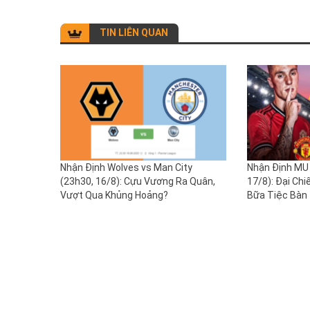
TIN LIÊN QUAN
Nhận Định Wolves vs Man City
Nhận Định MU 
(23h30, 16/8): Cựu Vương Ra Quân,
17/8): Đại Chi
Vượt Qua Khủng Hoảng?
Bữa Tiệc Bàn