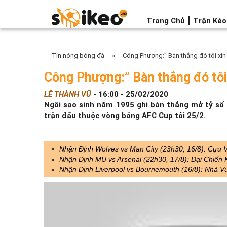
Trang Chủ
Trận Kè
Tin nóng bóng đá
»
Công Phượng:” Bàn thắng đó tôi xin
Công Phượng:” Bàn thắng đó tôi
LÊ THÀNH VŨ
-
16:00 - 25/02/2020
Ngôi sao sinh năm 1995 ghi bàn thắng mở tỷ số
trận đấu thuộc vòng bảng AFC Cup tối 25/2.
Nhận Định Wolves vs Man City (23h30, 16/8): Cự
Nhận Định MU vs Arsenal (22h30, 17/8): Đại Chiến
Nhận Định Liverpool vs Bournemouth (16/8): Nhà 