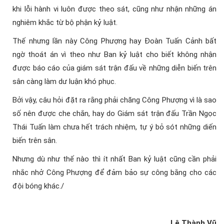
khi lỗi hành vi luôn được theo sát, cũng như nhận những án
nghiêm khắc từ bộ phận kỷ luật.
Thế nhưng lần này Công Phượng hay Đoàn Tuấn Cảnh bất
ngờ thoát án vì theo như Ban kỷ luật cho biết không nhận
được báo cáo của giám sát trận đấu về những diễn biến trên
sân càng làm dư luận khó phục.
Bởi vậy, câu hỏi đặt ra rằng phải chăng Công Phượng vì là sao
số nên được che chắn, hay do Giám sát trận đấu Trần Ngọc
Thái Tuấn làm chưa hết trách nhiệm, tự ý bỏ sót những diến
biến trên sân.
Nhưng dù như thế nào thì ít nhất Ban kỷ luật cũng cần phải
nhắc nhở Công Phượng để đảm bảo sự công bằng cho các
đội bóng khác./
Lê Thành Vũ