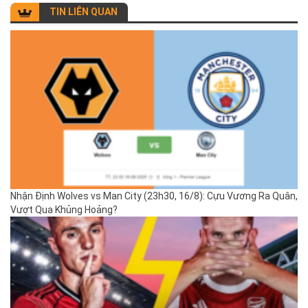
TIN LIÊN QUAN
Nhận Định Wolves vs Man City (23h30, 16/8): Cựu Vương Ra Quân,
Vượt Qua Khủng Hoảng?