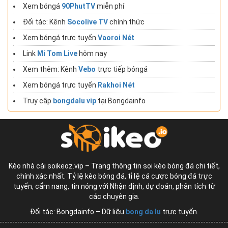
Xem bóngá
90PhutTV
miễn phí
Đối tác: Kênh
Socolive TV
chính thức
Xem bóngá trực tuyến
Vaoroi Nét
Link
Mi Tom Live
hôm nay
Xem thêm: Kênh
Vebo
trực tiếp bóngá
Xem bóngá trực tuyến
Rakhoi Nét
Truy cập
bongdalu vip
tại Bongdainfo
Kèo nhà cái soikeoz.vip – Trang thông tin soi kèo bóng đá chi tiết,
chính xác nhất. Tỷ lệ kèo bóng đá, tỉ lệ cá cược bóng đá trực
tuyến, cẩm nang, tin nóng với Nhận định, dự đoán, phân tích từ
các chuyên gia.
Đối tác: Bongdainfo – Dữ liệu
bong da lu
trực tuyến.