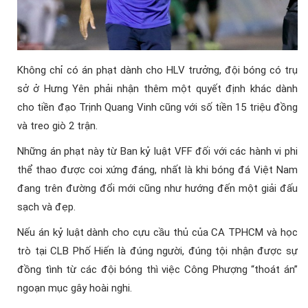
Không chỉ có án phạt dành cho HLV trưởng, đội bóng có trụ
sở ở Hưng Yên phải nhận thêm một quyết định khác dành
cho tiền đạo Trịnh Quang Vinh cũng với số tiền 15 triệu đồng
và treo giò 2 trận.
Những án phạt này từ Ban kỷ luật VFF đối với các hành vi phi
thể thao được coi xứng đáng, nhất là khi bóng đá Việt Nam
đang trên đường đổi mới cũng như hướng đến một giải đấu
sạch và đẹp.
Nếu án kỷ luật dành cho cựu cầu thủ của CA TPHCM và học
trò tại CLB Phố Hiến là đúng người, đúng tội nhận được sự
đồng tình từ các đội bóng thì việc Công Phượng “thoát án”
ngoạn mục gây hoài nghi.