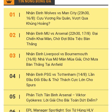
TIN NÓNG BÓNG ĐÁ
Nhận Định Wolves vs Man City (23h30,
01
16/8): Cựu Vương Ra Quân, Vượt Qua
Khủng Hoảng?
Nhận Định MU vs Arsenal (22h30, 17/8): Đại
02
Chiến Khai Màn, Chờ Đợi Bữa Tiệc Bàn
Thắng
Nhận Định Liverpool vs Bournemouth
03
(16/8): Nhà Vua Mở Màn Mùa Giải, Chờ Mưa
Bàn Thắng Tại Anfield
Nhận Định PSG vs Tottenham (14/8): Lần
04
Đầu Đối Đầu & Thử Thách Cực Lớn Cho
Spurs
Phân Tích Tân Binh Arsenal – Viktor
05
Gyökeres: Lời Giải Cho Bài Toán Dứt Điểm?
EPL Manager Spotlight: Soi Tứ Hùng HLV
06