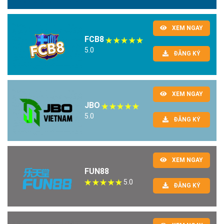
XEM NGAY
FCB8
5.0
ĐĂNG KÝ
XEM NGAY
JBO
5.0
ĐĂNG KÝ
XEM NGAY
FUN88
5.0
ĐĂNG KÝ