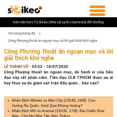
Kèo trận hot |
Tỷ lệ kèo |
Nhà cái uy tín |
Game bài đổi thưởng
Tin nóng bóng đá
»
Công Phượng thoát án ngoạn mục và lời giải thích khó nghe
Công Phượng thoát án ngoạn mục và lời
giải thích khó nghe
LÊ THÀNH VŨ
-
03:52 - 10/07/2020
Công Phượng thoát án ngoạn mục, dù hành vi của tiền
đạo này rất phản cảm. Tiền đạo CLB TPHCM được ưu ái
hay thực sự do giám sát trận đấu quên... báo cáo?
Nhận Định Wolves vs Man City (23h30, 16/8): Cựu
Vương Ra Quân, Vượt Qua Khủng Hoảng?
Nhận Định MU vs Arsenal (22h30, 17/8): Đại Chiến Khai
Màn, Chờ Đợi Bữa Tiệc Bàn Thắng