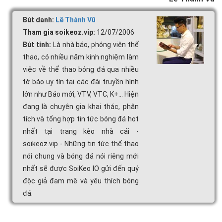
Bút danh:
Lê Thành Vũ
Tham gia soikeoz.vip:
12/07/2006
Bút tính:
Là nhà báo, phóng viên thể
thao, có nhiều năm kinh nghiệm làm
việc về thể thao bóng đá qua nhiều
tờ báo uy tín tại các đài truyền hình
lớn như Báo mới, VTV, VTC, K+... Hiện
đang là chuyên gia khai thác, phân
tích và tổng hợp tin tức bóng đá hot
nhất tại trang kèo nhà cái -
soikeoz.vip - Những tin tức thể thao
nói chung và bóng đá nói riêng mới
nhất sẽ được SoiKeo IO gửi đến quý
độc giả đam mê và yêu thích bóng
đá.