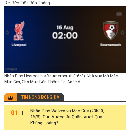
Đợi Bữa Tiệc Bàn Thắng
Nhận Định Liverpool vs Bournemouth (16/8): Nhà Vua Mở Màn
Mùa Giải, Chờ Mưa Bàn Thắng Tại Anfield
TIN NÓNG BÓNG ĐÁ
Nhận Định Wolves vs Man City (23h30,
01
16/8): Cựu Vương Ra Quân, Vượt Qua
Khủng Hoảng?