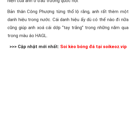
hiện của anh ở đấu trường quốc nội.
Bản thân Công Phượng từng thổ lộ rằng, anh rất thèm một
danh hiệu trong nước. Cái danh hiệu ấy dù có thế nào đi nữa
cũng giúp anh xoá cái dớp “tay trắng” trong những năm qua
trong màu áo HAGL.
>>> Cập nhật mới nhất:
Soi kèo bóng đá tại soikeoz.vip