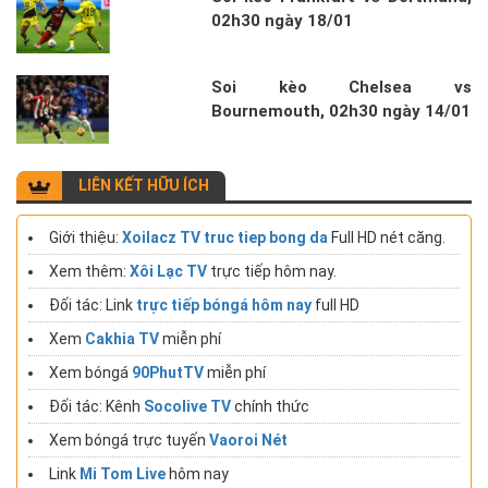
02h30 ngày 18/01
Soi kèo Chelsea vs
Bournemouth, 02h30 ngày 14/01
LIÊN KẾT HỮU ÍCH
Giới thiệu:
Xoilacz TV truc tiep bong da
Full HD nét căng.
Xem thêm:
Xôi Lạc TV
trực tiếp hôm nay.
Đối tác: Link
trực tiếp bóngá hôm nay
full HD
Xem
Cakhia TV
miễn phí
Xem bóngá
90PhutTV
miễn phí
Đối tác: Kênh
Socolive TV
chính thức
Xem bóngá trực tuyến
Vaoroi Nét
Link
Mi Tom Live
hôm nay