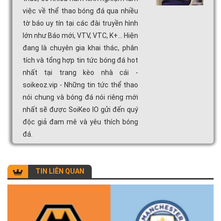
việc về thể thao bóng đá qua nhiều
tờ báo uy tín tại các đài truyền hình
lớn như Báo mới, VTV, VTC, K+... Hiện
đang là chuyên gia khai thác, phân
tích và tổng hợp tin tức bóng đá hot
nhất tại trang kèo nhà cái -
soikeoz.vip - Những tin tức thể thao
nói chung và bóng đá nói riêng mới
nhất sẽ được SoiKeo IO gửi đến quý
độc giả đam mê và yêu thích bóng
đá.
TIN LIÊN QUAN