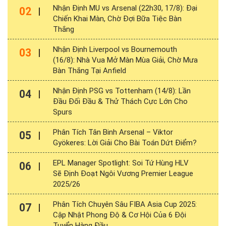
Nhận Định MU vs Arsenal (22h30, 17/8): Đại
02
Chiến Khai Màn, Chờ Đợi Bữa Tiệc Bàn
Thắng
Nhận Định Liverpool vs Bournemouth
03
(16/8): Nhà Vua Mở Màn Mùa Giải, Chờ Mưa
Bàn Thắng Tại Anfield
Nhận Định PSG vs Tottenham (14/8): Lần
04
Đầu Đối Đầu & Thử Thách Cực Lớn Cho
Spurs
Phân Tích Tân Binh Arsenal – Viktor
05
Gyökeres: Lời Giải Cho Bài Toán Dứt Điểm?
EPL Manager Spotlight: Soi Tứ Hùng HLV
06
Sẽ Định Đoạt Ngôi Vương Premier League
2025/26
Phân Tích Chuyên Sâu FIBA Asia Cup 2025:
07
Cập Nhật Phong Độ & Cơ Hội Của 6 Đội
Tuyển Hàng Đầu