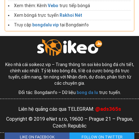
Xem thêm: Kênh
Vebo
trực tiếp bóngá
Xem bóngá trực tuyến
Rakhoi Nét
Truy cập
bongdalu vip
tại Bongdainfo
Kèo nhà cái soikeoz.vip – Trang thông tin soi kèo bóng đá chi tiết,
chính xác nhất. Tỷ lệ kèo bóng đá, tỉ lệ cá cược bóng đá trực
tuyến, cẩm nang, tin nóng với Nhận định, dự đoán, phân tích từ
các chuyên gia.
Đối tác: Bongdainfo – Dữ liệu
bong da lu
trực tuyến.
@ads365s
Liên hệ quảng cáo qua TELEGRAM:
Copyright © 2019 eNet s.r.o, 19600 – Prague 21 – Prague,
Czech Republic
LIKE ON FACEBOOK
FOLLOW ON TWITTER