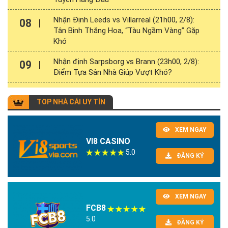
Nhận Định Leeds vs Villarreal (21h00, 2/8):
08
Tân Binh Thăng Hoa, “Tàu Ngầm Vàng” Gặp
Khó
Nhận định Sarpsborg vs Brann (23h00, 2/8):
09
Điểm Tựa Sân Nhà Giúp Vượt Khó?
TOP NHÀ CÁI UY TÍN
XEM NGAY
VI8 CASINO
5.0
ĐĂNG KÝ
XEM NGAY
FCB8
5.0
ĐĂNG KÝ