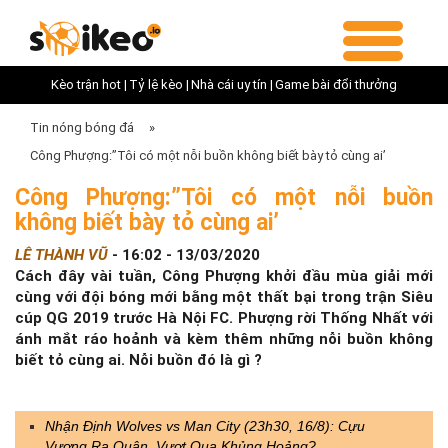
Kèo trận hot |
Tỷ lệ kèo |
Nhà cái uy tín |
Game bài đổi thưởng
Tin nóng bóng đá
»
Công Phượng:”Tôi có một nỗi buồn không biết bày tỏ cùng ai’
Công Phượng:”Tôi có một nỗi buồn
không biết bày tỏ cùng ai’
LÊ THÀNH VŨ
-
16:02 - 13/03/2020
Cách đây vài tuần, Công Phượng khởi đầu mùa giải mới
cùng với đội bóng mới bằng một thất bại trong trận Siêu
cúp QG 2019 trước Hà Nội FC. Phượng rời Thống Nhất với
ánh mắt ráo hoảnh và kèm thêm những nỗi buồn không
biết tỏ cùng ai. Nỗi buồn đó là gì ?
Nhận Định Wolves vs Man City (23h30, 16/8): Cựu
Vương Ra Quân, Vượt Qua Khủng Hoảng?