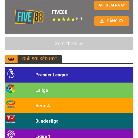
XEM NGAY
FIVE88
5.0
ĐĂNG KÝ
Xem thêm >>
GIẢI SOI KÈO HOT
Premier League
Laliga
Serie A
Bundesliga
Ligue 1