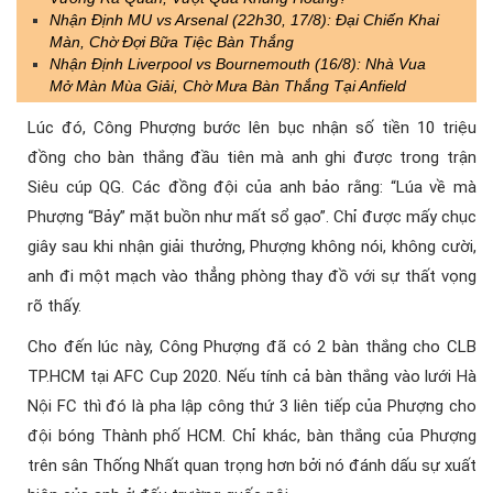
Nhận Định MU vs Arsenal (22h30, 17/8): Đại Chiến Khai
Màn, Chờ Đợi Bữa Tiệc Bàn Thắng
Nhận Định Liverpool vs Bournemouth (16/8): Nhà Vua
Mở Màn Mùa Giải, Chờ Mưa Bàn Thắng Tại Anfield
Lúc đó, Công Phượng bước lên bục nhận số tiền 10 triệu
đồng cho bàn thắng đầu tiên mà anh ghi được trong trận
Siêu cúp QG. Các đồng đội của anh bảo rằng: “Lúa về mà
Phượng “Bảy” mặt buồn như mất sổ gạo”. Chỉ được mấy chục
giây sau khi nhận giải thưởng, Phượng không nói, không cười,
anh đi một mạch vào thẳng phòng thay đồ với sự thất vọng
rõ thấy.
Cho đến lúc này, Công Phượng đã có 2 bàn thắng cho CLB
TP.HCM tại AFC Cup 2020. Nếu tính cả bàn thắng vào lưới Hà
Nội FC thì đó là pha lập công thứ 3 liên tiếp của Phượng cho
đội bóng Thành phố HCM. Chỉ khác, bàn thắng của Phượng
trên sân Thống Nhất quan trọng hơn bởi nó đánh dấu sự xuất