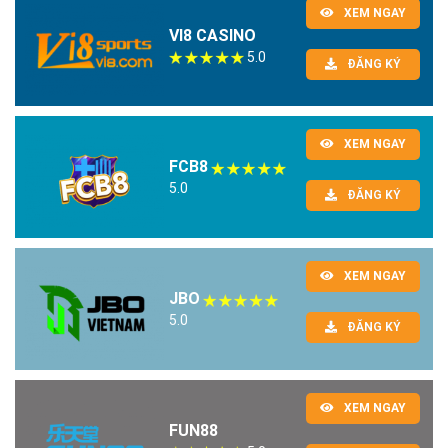
XEM NGAY
VI8 CASINO
5.0
ĐĂNG KÝ
XEM NGAY
FCB8
5.0
ĐĂNG KÝ
XEM NGAY
JBO
5.0
ĐĂNG KÝ
XEM NGAY
FUN88