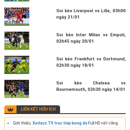
Soi kèo Liverpool vs Lille, 03h00
ngày 21/01
Soi kèo Inter Milan vs Empoli,
02h45 ngày 20/01
Soi kèo Frankfurt vs Dortmund,
02h30 ngày 18/01
Soi kèo Chelsea vs
Bournemouth, 02h30 ngày 14/01
LIÊN KẾT HỮU ÍCH
Giới thiệu:
Xoilacz TV truc tiep bong da
Full HD nét căng.