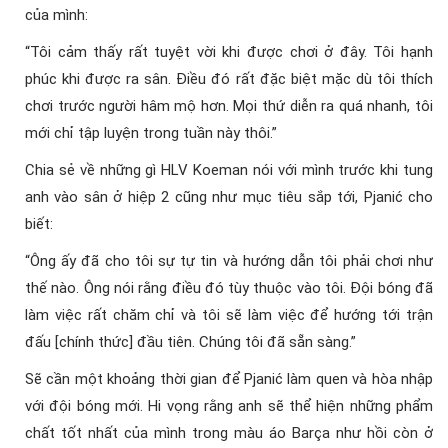
của mình:
“Tôi cảm thấy rất tuyệt vời khi được chơi ở đây. Tôi hạnh
phúc khi được ra sân. Điều đó rất đặc biệt mặc dù tôi thích
chơi trước người hâm mộ hơn. Mọi thứ diễn ra quá nhanh, tôi
mới chỉ tập luyện trong tuần này thôi.”
Chia sẻ về những gì HLV Koeman nói với mình trước khi tung
anh vào sân ở hiệp 2 cũng như mục tiêu sắp tới, Pjanić cho
biết:
“Ông ấy đã cho tôi sự tự tin và hướng dẫn tôi phải chơi như
thế nào. Ông nói rằng điều đó tùy thuộc vào tôi. Đội bóng đã
làm việc rất chăm chỉ và tôi sẽ làm việc để hướng tới trận
đấu [chính thức] đầu tiên. Chúng tôi đã sẵn sàng.”
Sẽ cần một khoảng thời gian để Pjanić làm quen và hòa nhập
với đội bóng mới. Hi vọng rằng anh sẽ thể hiện những phẩm
chất tốt nhất của mình trong màu áo Barça như hồi còn ở