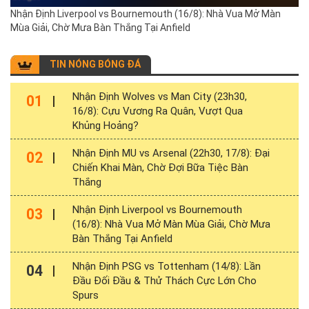
Nhận Định Liverpool vs Bournemouth (16/8): Nhà Vua Mở Màn
Mùa Giải, Chờ Mưa Bàn Thắng Tại Anfield
TIN NÓNG BÓNG ĐÁ
Nhận Định Wolves vs Man City (23h30,
01
16/8): Cựu Vương Ra Quân, Vượt Qua
Khủng Hoảng?
Nhận Định MU vs Arsenal (22h30, 17/8): Đại
02
Chiến Khai Màn, Chờ Đợi Bữa Tiệc Bàn
Thắng
Nhận Định Liverpool vs Bournemouth
03
(16/8): Nhà Vua Mở Màn Mùa Giải, Chờ Mưa
Bàn Thắng Tại Anfield
Nhận Định PSG vs Tottenham (14/8): Lần
04
Đầu Đối Đầu & Thử Thách Cực Lớn Cho
Spurs