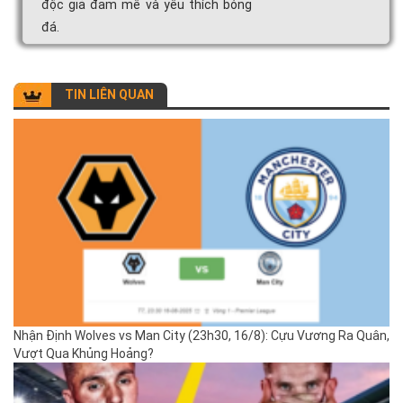
độc giả đam mê và yêu thích bóng
đá.
TIN LIÊN QUAN
Nhận Định Wolves vs Man City (23h30, 16/8): Cựu Vương Ra Quân,
Vượt Qua Khủng Hoảng?