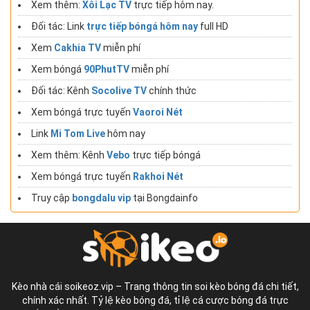
Xem thêm:
Xôi Lạc TV
trực tiếp hôm nay.
Đối tác: Link
trực tiếp bóngá hôm nay
full HD
Xem
Cakhia TV
miễn phí
Xem bóngá
90PhutTV
miễn phí
Đối tác: Kênh
Socolive TV
chính thức
Xem bóngá trực tuyến
Vaoroi Nét
Link
Mi Tom Live
hôm nay
Xem thêm: Kênh
Vebo
trực tiếp bóngá
Xem bóngá trực tuyến
Rakhoi Nét
Truy cập
bongdalu vip
tại Bongdainfo
Kèo nhà cái soikeoz.vip – Trang thông tin soi kèo bóng đá chi tiết,
chính xác nhất. Tỷ lệ kèo bóng đá, tỉ lệ cá cược bóng đá trực