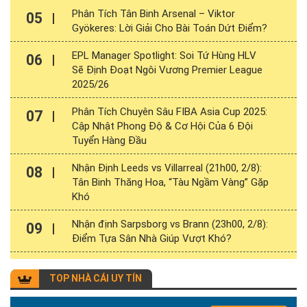
Phân Tích Tân Binh Arsenal – Viktor
05
Gyökeres: Lời Giải Cho Bài Toán Dứt Điểm?
EPL Manager Spotlight: Soi Tứ Hùng HLV
06
Sẽ Định Đoạt Ngôi Vương Premier League
2025/26
Phân Tích Chuyên Sâu FIBA Asia Cup 2025:
07
Cập Nhật Phong Độ & Cơ Hội Của 6 Đội
Tuyển Hàng Đầu
Nhận Định Leeds vs Villarreal (21h00, 2/8):
08
Tân Binh Thăng Hoa, “Tàu Ngầm Vàng” Gặp
Khó
Nhận định Sarpsborg vs Brann (23h00, 2/8):
09
Điểm Tựa Sân Nhà Giúp Vượt Khó?
TOP NHÀ CÁI UY TÍN