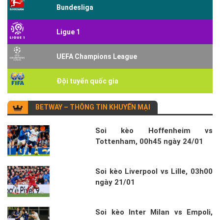
Bundesliga
Ligue 1
UEFA Champions League
Đội tuyển quốc gia
BETWAY – THÔNG TIN KHUYẾN MẠI
Soi kèo Hoffenheim vs
Tottenham, 00h45 ngày 24/01
Soi kèo Liverpool vs Lille, 03h00
ngày 21/01
Soi kèo Inter Milan vs Empoli,