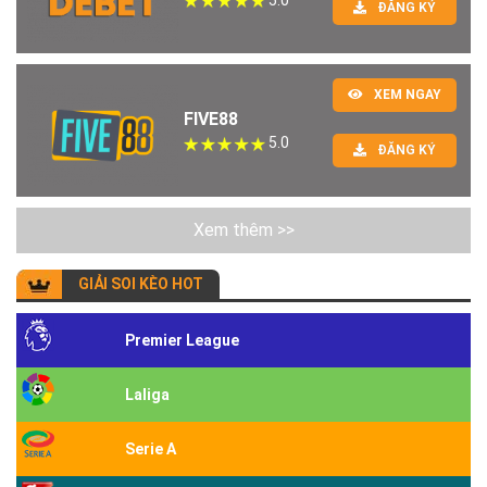
ĐĂNG KÝ
XEM NGAY
FIVE88
5.0
ĐĂNG KÝ
Xem thêm >>
GIẢI SOI KÈO HOT
Premier League
Laliga
Serie A