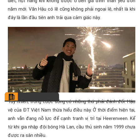
diết, hụt hẫng khi không được ở bên gia đình thân yêu đón
năm mới. Văn Hậu có lẽ cũng không phải ngoại lệ, nhất là khi
đây là lần đầu tiên anh trải qua cảm giác này.
Tuy nhiên, trong cuộc sống có những thứ phải đánh đổi. Hậu
vệ của ĐT Việt Nam thừa hiểu điều này. Ở thời điểm hiện tại,
anh vẫn đang nỗ lực để cạnh tranh vị trí tại Heerenveen. Kể
từ khi gia nhập đội bóng Hà Lan, cầu thủ sinh năm 1999 chưa
được ra sân nhiều.