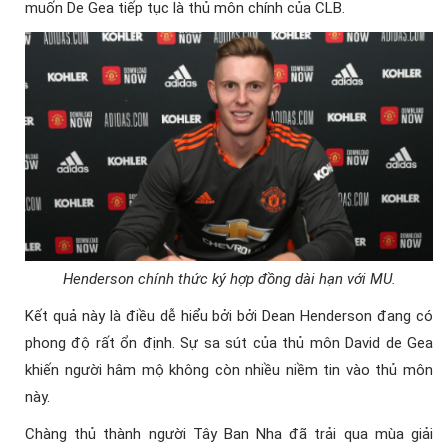
muốn De Gea tiếp tục là thủ môn chính của CLB.
Henderson chính thức ký hợp đồng dài hạn với MU.
Kết quả này là điều dễ hiểu bởi bởi Dean Henderson đang có
phong độ rất ổn định. Sự sa sút của thủ môn David de Gea
khiến người hâm mộ không còn nhiều niềm tin vào thủ môn
này.
Chàng thủ thành người Tây Ban Nha đã trải qua mùa giải