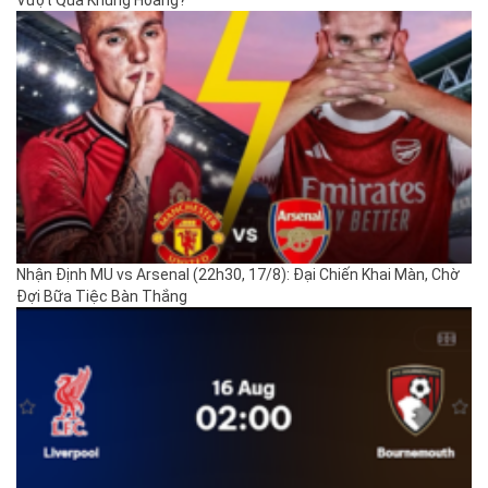
Vượt Qua Khủng Hoảng?
Nhận Định MU vs Arsenal (22h30, 17/8): Đại Chiến Khai Màn, Chờ
Đợi Bữa Tiệc Bàn Thắng