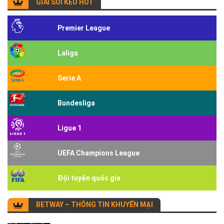
GIẢI SOI KÈO HOT
Premier League
Laliga
Serie A
Bundesliga
Ligue 1
UEFA Champions League
Đội tuyển quốc gia
BETWAY – THÔNG TIN KHUYẾN MẠI