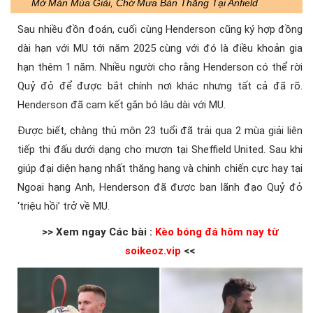
Mở Màn Mùa Giải, Chờ Mưa Bàn Thắng Tại Anfield
Sau nhiều đồn đoán, cuối cùng Henderson cũng ký hợp đồng
dài hạn với MU tới năm 2025 cùng với đó là điều khoản gia
hạn thêm 1 năm. Nhiều người cho rằng Henderson có thể rời
Quỷ đỏ để được bắt chính nơi khác nhưng tất cả đã rõ.
Henderson đã cam kết gắn bó lâu dài với MU.
Được biết, chàng thủ môn 23 tuổi đã trải qua 2 mùa giải liên
tiếp thi đấu dưới dạng cho mượn tại Sheffield United. Sau khi
giúp đại diện hạng nhất thăng hạng và chinh chiến cực hay tại
Ngoại hạng Anh, Henderson đã được ban lãnh đạo Quỷ đỏ
‘triệu hồi’ trở về MU.
>> Xem ngay Các bài :
Kèo bóng đá hôm nay từ
soikeoz.vip
<<