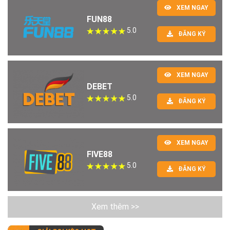
XEM NGAY
FUN88
5.0
ĐĂNG KÝ
XEM NGAY
DEBET
5.0
ĐĂNG KÝ
XEM NGAY
FIVE88
5.0
ĐĂNG KÝ
Xem thêm >>