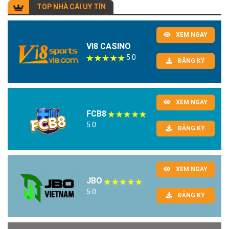
TOP NHÀ CÁI UY TÍN
XEM NGAY
VI8 CASINO
5.0
ĐĂNG KÝ
XEM NGAY
FCB8
5.0
ĐĂNG KÝ
XEM NGAY
JBO
5.0
ĐĂNG KÝ