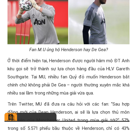
Fan M.U ủng hộ Henderson hay De Gea?
Ở thời điểm hiện tại, Henderson được người hâm mộ ĐT Anh
kêu gọi sẽ trở thành sự lựa chọn hàng đầu của HLV Gareth
Southgate. Tại MU, nhiều fan Quỷ đỏ muốn Henderson bắt
chính chứ không phải De Gea – người thường xuyên mắc khá
nhiều sai lầm trong những mùa giải vừa qua.
Trên Twitter, MU đã đưa ra câu hỏi với các fan: “Sau hợp
đồng mới của Dean Henderson, ai sẽ là lựa chọn thủ môn
đầu tiên của Manchester United trong mùa giải tới?” 57%
trong số 5.571 phiếu bầu thuộc về Henderson, chỉ có 43%