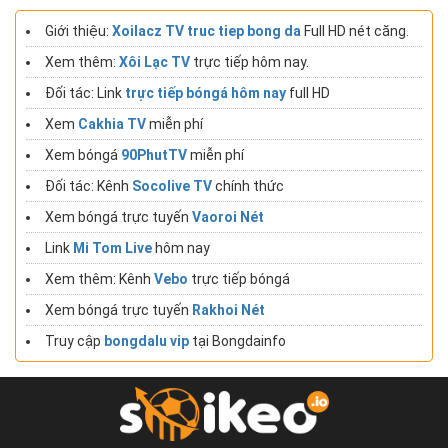
Giới thiệu:
Xoilacz TV truc tiep bong da
Full HD nét căng.
Xem thêm:
Xôi Lạc TV
trực tiếp hôm nay.
Đối tác: Link
trực tiếp bóngá hôm nay
full HD
Xem
Cakhia TV
miễn phí
Xem bóngá
90PhutTV
miễn phí
Đối tác: Kênh
Socolive TV
chính thức
Xem bóngá trực tuyến
Vaoroi Nét
Link
Mi Tom Live
hôm nay
Xem thêm: Kênh
Vebo
trực tiếp bóngá
Xem bóngá trực tuyến
Rakhoi Nét
Truy cập
bongdalu vip
tại Bongdainfo