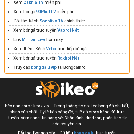
Xem
Cakhia TV
miễn phí
Xem bóngá
90PhutTV
miễn phí
Đối tác: Kênh
Socolive TV
chính thức
Xem bóngá trực tuyến
Vaoroi Nét
Link
Mi Tom Live
hôm nay
Xem thêm: Kênh
Vebo
trực tiếp bóngá
Xem bóngá trực tuyến
Rakhoi Nét
Truy cập
bongdalu vip
tại Bongdainfo
Kèo nhà cái soikeoz.vip – Trang thông tin soi kèo bóng đá chi tiết,
chính xác nhất. Tỷ lệ kèo bóng đá, tỉ lệ cá cược bóng đá trực
tuyến, cẩm nang, tin nóng với Nhận định, dự đoán, phân tích từ
các chuyên gia.
Đối tác: Bongdainfo – Dữ liệu
bong da lu
trực tuyến.