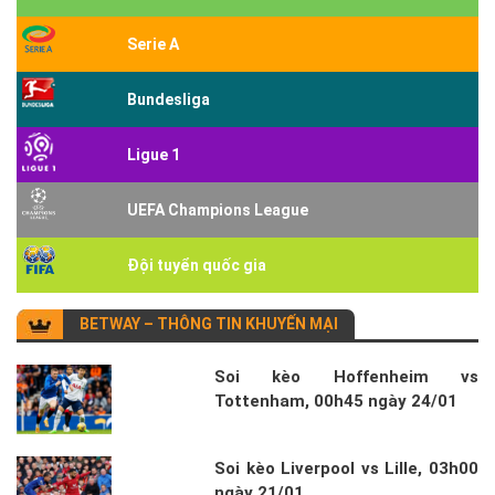
Serie A
Bundesliga
Ligue 1
UEFA Champions League
Đội tuyển quốc gia
BETWAY – THÔNG TIN KHUYẾN MẠI
Soi kèo Hoffenheim vs
Tottenham, 00h45 ngày 24/01
Soi kèo Liverpool vs Lille, 03h00
ngày 21/01