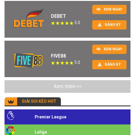
XEM NGAY
DEBET
5.0
ĐĂNG KÝ
XEM NGAY
FIVE88
5.0
ĐĂNG KÝ
Xem thêm >>
GIẢI SOI KÈO HOT
Premier League
Laliga