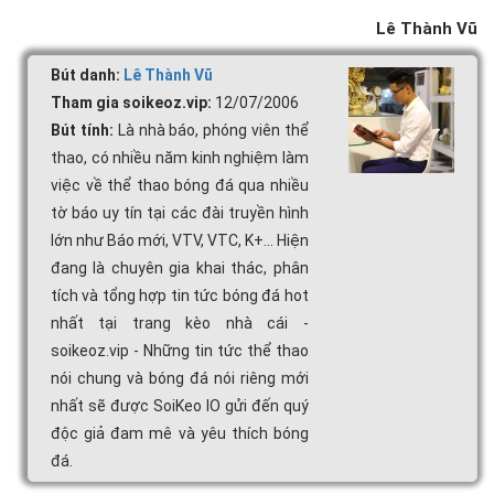
Lê Thành Vũ
Bút danh:
Lê Thành Vũ
Tham gia soikeoz.vip:
12/07/2006
Bút tính:
Là nhà báo, phóng viên thể
thao, có nhiều năm kinh nghiệm làm
việc về thể thao bóng đá qua nhiều
tờ báo uy tín tại các đài truyền hình
lớn như Báo mới, VTV, VTC, K+... Hiện
đang là chuyên gia khai thác, phân
tích và tổng hợp tin tức bóng đá hot
nhất tại trang kèo nhà cái -
soikeoz.vip - Những tin tức thể thao
nói chung và bóng đá nói riêng mới
nhất sẽ được SoiKeo IO gửi đến quý
độc giả đam mê và yêu thích bóng
đá.