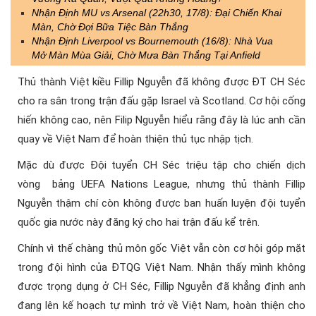
Nhận Định MU vs Arsenal (22h30, 17/8): Đại Chiến Khai
Màn, Chờ Đợi Bữa Tiệc Bàn Thắng
Nhận Định Liverpool vs Bournemouth (16/8): Nhà Vua
Mở Màn Mùa Giải, Chờ Mưa Bàn Thắng Tại Anfield
Thủ thành Việt kiều Fillip Nguyễn đã không được ĐT CH Séc
cho ra sân trong trận đấu gặp Israel và Scotland. Cơ hội cống
hiến không cao, nên Filip Nguyễn hiểu rằng đây là lúc anh cần
quay về Việt Nam để hoàn thiện thủ tục nhập tịch.
Mặc dù được Đội tuyển CH Séc triệu tập cho chiến dịch
vòng bảng UEFA Nations League, nhưng thủ thành Fillip
Nguyễn thậm chí còn không được ban huấn luyện đội tuyển
quốc gia nước này đăng ký cho hai trận đấu kể trên.
Chính vì thế chàng thủ môn gốc Việt vẫn còn cơ hội góp mặt
trong đội hình của ĐTQG Việt Nam. Nhận thấy mình không
được trọng dụng ở CH Séc, Fillip Nguyễn đã khẳng định anh
đang lên kế hoạch tự mình trở về Việt Nam, hoàn thiện cho