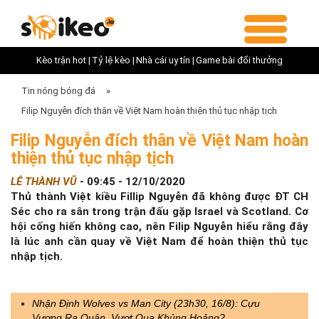
Kèo trận hot |
Tỷ lệ kèo |
Nhà cái uy tín |
Game bài đổi thưởng
Tin nóng bóng đá
»
Filip Nguyễn đích thân về Việt Nam hoàn thiện thủ tục nhập tịch
Filip Nguyễn đích thân về Việt Nam hoàn
thiện thủ tục nhập tịch
LÊ THÀNH VŨ
-
09:45 - 12/10/2020
Thủ thành Việt kiều Fillip Nguyễn đã không được ĐT CH
Séc cho ra sân trong trận đấu gặp Israel và Scotland. Cơ
hội cống hiến không cao, nên Filip Nguyễn hiểu rằng đây
là lúc anh cần quay về Việt Nam để hoàn thiện thủ tục
nhập tịch.
Nhận Định Wolves vs Man City (23h30, 16/8): Cựu
Vương Ra Quân, Vượt Qua Khủng Hoảng?