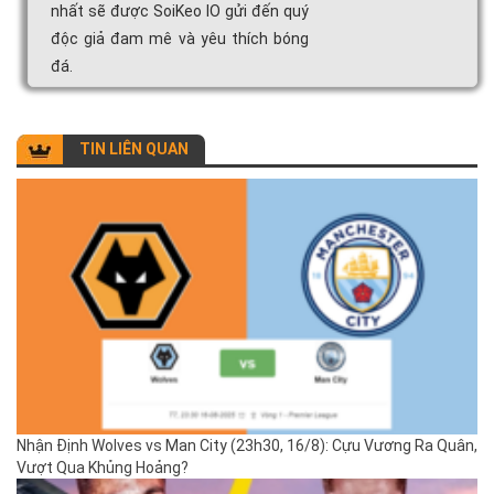
nhất sẽ được SoiKeo IO gửi đến quý
độc giả đam mê và yêu thích bóng
đá.
TIN LIÊN QUAN
Nhận Định Wolves vs Man City (23h30, 16/8): Cựu Vương Ra Quân,
Vượt Qua Khủng Hoảng?