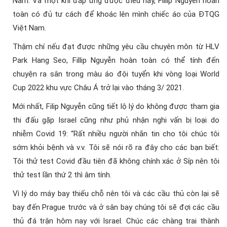
Nam. Và một khi đáp ứng được điều này, Fillip Nguyễn hoàn
toàn có đủ tư cách để khoác lên mình chiếc áo của ĐTQG
Việt Nam.
Thậm chí nếu đạt được những yêu cầu chuyên môn từ HLV
Park Hang Seo, Fillip Nguyễn hoàn toàn có thể tính đến
chuyện ra sân trong màu áo đội tuyển khi vòng loại World
Cup 2022 khu vực Châu Á trở lại vào tháng 3/ 2021.
Mới nhất, Filip Nguyễn cũng tiết lộ lý do không được tham gia
thi đấu gặp Israel cũng như phủ nhận nghi vấn bị loại do
nhiễm Covid 19: “Rất nhiều người nhắn tin cho tôi chúc tôi
sớm khỏi bệnh và v.v. Tôi sẽ nói rõ ra đây cho các bạn biết:
Tôi thử test Covid đầu tiên đã không chính xác ở Síp nên tôi
thử test lần thứ 2 thì âm tính.
Vì lý do máy bay thiếu chỗ nên tôi và các cầu thủ còn lại sẽ
bay đến Prague trước và ở sân bay chúng tôi sẽ đợi các cầu
thủ đá trận hôm nay với Israel. Chúc các chàng trai thành