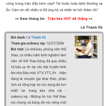
công trong trận đấu hôm nay!! Tôi hoàn toàn bình thường và
ổn. Cám ơn rất nhiều vì đã ủng hộ và nhắn tin hỏi thăm tôi.”
>> Xem thông tin :
Trận kèo HOT dễ thắng
<<
Lê Thành Vũ
Bút danh:
Lê Thành Vũ
Tham gia soikeoz.vip:
12/07/2006
Bút tính:
Là nhà báo, phóng viên thể
thao, có nhiều năm kinh nghiệm làm
việc về thể thao bóng đá qua nhiều
tờ báo uy tín tại các đài truyền hình
lớn như Báo mới, VTV, VTC, K+... Hiện
đang là chuyên gia khai thác, phân
tích và tổng hợp tin tức bóng đá hot
nhất tại trang kèo nhà cái -
soikeoz.vip - Những tin tức thể thao
nói chung và bóng đá nói riêng mới