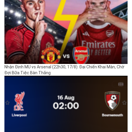
Nhận Định MU vs Arsenal (22h30, 17/8): Đại Chiến Khai Màn, Chờ
Đợi Bữa Tiệc Bàn Thắng