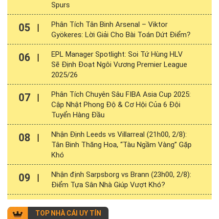
Spurs
Phân Tích Tân Binh Arsenal – Viktor
05
Gyökeres: Lời Giải Cho Bài Toán Dứt Điểm?
EPL Manager Spotlight: Soi Tứ Hùng HLV
06
Sẽ Định Đoạt Ngôi Vương Premier League
2025/26
Phân Tích Chuyên Sâu FIBA Asia Cup 2025:
07
Cập Nhật Phong Độ & Cơ Hội Của 6 Đội
Tuyển Hàng Đầu
Nhận Định Leeds vs Villarreal (21h00, 2/8):
08
Tân Binh Thăng Hoa, “Tàu Ngầm Vàng” Gặp
Khó
Nhận định Sarpsborg vs Brann (23h00, 2/8):
09
Điểm Tựa Sân Nhà Giúp Vượt Khó?
TOP NHÀ CÁI UY TÍN