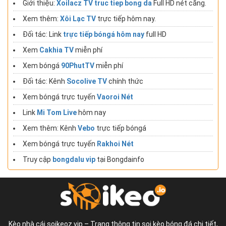
Giới thiệu:
Xoilacz TV truc tiep bong da
Full HD nét căng.
Xem thêm:
Xôi Lạc TV
trực tiếp hôm nay.
Đối tác: Link
trực tiếp bóngá hôm nay
full HD
Xem
Cakhia TV
miễn phí
Xem bóngá
90PhutTV
miễn phí
Đối tác: Kênh
Socolive TV
chính thức
Xem bóngá trực tuyến
Vaoroi Nét
Link
Mi Tom Live
hôm nay
Xem thêm: Kênh
Vebo
trực tiếp bóngá
Xem bóngá trực tuyến
Rakhoi Nét
Truy cập
bongdalu vip
tại Bongdainfo
Kèo nhà cái soikeoz.vip – Trang thông tin soi kèo bóng đá chi tiết,