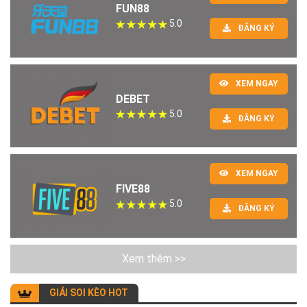
FUN88
5.0
ĐĂNG KÝ
XEM NGAY
DEBET
5.0
ĐĂNG KÝ
XEM NGAY
FIVE88
5.0
ĐĂNG KÝ
Xem thêm >>
GIẢI SOI KÈO HOT