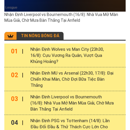
Nhận Định Liverpool vs Bournemouth (16/8): Nhà Vua Mở Màn
Mùa Giải, Chờ Mưa Bàn Thắng Tại Anfield
TIN NÓNG BÓNG ĐÁ
Nhận Định Wolves vs Man City (23h30,
01
16/8): Cựu Vương Ra Quân, Vượt Qua
Khủng Hoảng?
Nhận Định MU vs Arsenal (22h30, 17/8): Đại
02
Chiến Khai Màn, Chờ Đợi Bữa Tiệc Bàn
Thắng
Nhận Định Liverpool vs Bournemouth
03
(16/8): Nhà Vua Mở Màn Mùa Giải, Chờ Mưa
Bàn Thắng Tại Anfield
Nhận Định PSG vs Tottenham (14/8): Lần
04
Đầu Đối Đầu & Thử Thách Cực Lớn Cho