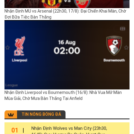
Nhận Định MU vs Arsenal (22h30, 17/8): Đại Chiến Khai Màn, Chờ
Đợi Bữa Tiệc Bàn Thắng
Nhận Định Liverpool vs Bournemouth (16/8): Nhà Vua Mở Màn
Mùa Giải, Chờ Mưa Bàn Thắng Tại Anfield
TIN NÓNG BÓNG ĐÁ
Nhận Định Wolves vs Man City (23h30,
01