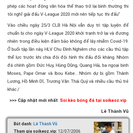
phép các hoạt động văn hóa thể thao trở lại bình thường thi
tôi nghĩ giải đấu V-League 2020 mới nên tiếp tục thi đấu”
Vào chiều ngày 25/3 CLB Hà Nội vẫn duy trì tập luyện để
chuẩn bị cho ngày V-League 2020 khởi tranh trở lại và đương
nhiên trong điều kiện đảm bảo không để lây nhiễm Covid-19.
Ở buổi tập lần này, HLV Chu Đình Nghiêm cho các cầu thủ tập
thể lực trước khi chia đôi đội hình thi đấu đối kháng. Nhóm
đá chính gồm Đức Huy, Hùng Dũng, Quang Hải, ba ngoại binh
Moses, Pape Omar và Ibou Kebe… Nhóm dự bị gồm Thành
Lương, Hồ Minh Dĩ, Trương Văn Thái Quý và nhiều cầu thủ trẻ
khác./
>>> Cập nhật mới nhất
:
Soi kèo bóng đá tại soikeoz.vip
Lê Thành Vũ
Bút danh:
Lê Thành Vũ
Tham gia soikeoz.vip:
12/07/2006