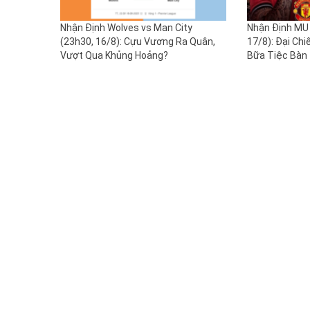
Nhận Định Wolves vs Man City
Nhận Định MU 
(23h30, 16/8): Cựu Vương Ra Quân,
17/8): Đại Chi
Vượt Qua Khủng Hoảng?
Bữa Tiệc Bàn