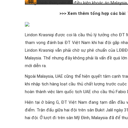
không chính thức, nên đủ điều kiện khoác áo Malaysia
>>> Xem thêm tổng hợp các bài
:
Liridon Krasniqi được coi là cầu thủ lý tưởng cho ĐT 
tham vọng đánh bại ĐT Việt Nam khi hai đội gặp nhau
Liridon Krasniqi vẫn phải chờ sự phê chuẩn của LĐBĐ
Malaysia. Thế nhưng đây không phải là vấn đề quá lớn
mới diễn ra.
Ngoài Malaysia, UAE cũng thể hiện quyết tâm cạnh tr
khi nhập tịch hàng loạt cầu thủ chất lượng trước cuộ
hoàn thành việc làm quốc tịch UAE cho cầu thủ Fabio 
Hiện tại ở bảng G, ĐT Việt Nam đang tạm dẫn đầu vớ
điểm. Trận đấu giữa hai đội trên sân Bukit Jalil ngày 31
hai đội. Ở lượt đi trên sân Mỹ Đình, Malaysia đã để th