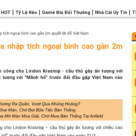
o HOT
Tỷ Lệ Kèo
Game Bài Đổi Thưởng
Nhà Cái Uy Tín
T
p tịch ngoại binh cao gần 2m quyết lật đổ Việt Nam
ia nhập tịch ngoại binh cao gần 2m
 công cho Liridon Krasniqi - cầu thủ gây ấn tượng với
t lượng với “Mãnh hổ” trước đối đầu gặp Việt Nam vào
u Vương Ra Quân, Vượt Qua Khủng Hoảng?
 Khai Màn, Chờ Đợi Bữa Tiệc Bàn Thắng
Vua Mở Màn Mùa Giải, Chờ Mưa Bàn Thắng Tại Anfield
 cho Liridon Krasniqi – cầu thủ gây ấn tượng với chiều cao
 hổ” trước đối đầu gặp Việt Nam vào ngày 31/3.