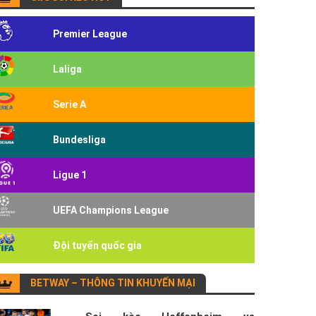
Premier League
Laliga
Serie A
Bundesliga
Ligue 1
UEFA Champions League
Đội tuyển quốc gia
BETWAY – THÔNG TIN KHUYẾN MẠI