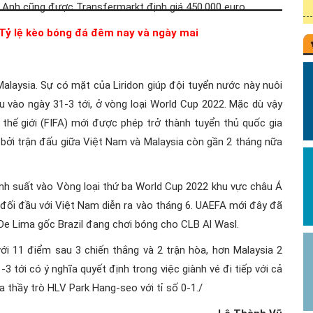
. Anh cũng được Transfermarkt định giá 450.000 euro.
Tỷ lệ kèo bóng đá đêm nay và ngày mai
Malaysia. Sự có mặt của Liridon giúp đội tuyển nước này nuôi
 vào ngày 31-3 tới, ở vòng loại World Cup 2022. Mặc dù vậy
 thế giới (FIFA) mới được phép trở thành tuyển thủ quốc gia
 bởi trận đấu giữa Việt Nam và Malaysia còn gần 2 tháng nữa
anh suất vào Vòng loại thứ ba World Cup 2022 khu vực châu Á
c đối đầu với Việt Nam diễn ra vào tháng 6. UAEFA mới đây đã
De Lima gốc Brazil đang chơi bóng cho CLB Al Wasl.
i 11 điểm sau 3 chiến thắng và 2 trận hòa, hơn Malaysia 2
-3 tới có ý nghĩa quyết định trong việc giành vé đi tiếp với cả
ua thầy trò HLV Park Hang-seo với tỉ số 0-1./