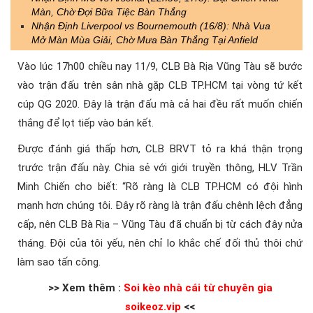
Màn, Chờ Đợi Bữa Tiệc Bàn Thắng
Nhận Định Liverpool vs Bournemouth (16/8): Nhà Vua
Mở Màn Mùa Giải, Chờ Mưa Bàn Thắng Tại Anfield
Vào lúc 17h00 chiều nay 11/9, CLB Bà Rịa Vũng Tàu sẽ bước
vào trận đấu trên sân nhà gặp CLB TP.HCM tại vòng tứ kết
cúp QG 2020. Đây là trận đấu mà cả hai đều rất muốn chiến
thắng để lọt tiếp vào bán kết.
Được đánh giá thấp hơn, CLB BRVT tỏ ra khá thận trọng
trước trận đấu này. Chia sẻ với giới truyền thông, HLV Trần
Minh Chiến cho biết: “Rõ ràng là CLB TP.HCM có đội hình
mạnh hơn chúng tôi. Đây rõ ràng là trận đấu chênh lệch đẳng
cấp, nên CLB Bà Rịa – Vũng Tàu đã chuẩn bị từ cách đây nửa
tháng. Đội của tôi yếu, nên chỉ lo khắc chế đối thủ thôi chứ
làm sao tấn công.
>> Xem thêm :
Soi kèo nhà cái từ chuyên gia
soikeoz.vip
<<