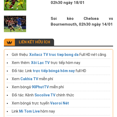
02h30 ngày 18/01
Soi kèo Chelsea vs
Bournemouth, 02h30 ngày 14/01
LIÊN KẾT HỮU ÍCH
Giới thiệu:
Xoilacz TV truc tiep bong da
Full HD nét căng.
Xem thêm:
Xôi Lạc TV
trực tiếp hôm nay.
Đối tác: Link
trực tiếp bóngá hôm nay
full HD
Xem
Cakhia TV
miễn phí
Xem bóngá
90PhutTV
miễn phí
Đối tác: Kênh
Socolive TV
chính thức
Xem bóngá trực tuyến
Vaoroi Nét
Link
Mi Tom Live
hôm nay