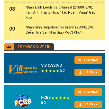
Nhận Định Leeds vs Villarreal (21h00, 2/8):
08
Tân Binh Thăng Hoa, “Tàu Ngầm Vàng” Gặp
Khó
Nhận định Sarpsborg vs Brann (23h00, 2/8):
09
Điểm Tựa Sân Nhà Giúp Vượt Khó?
TOP NHÀ CÁI UY TÍN
XEM NGAY
VI8 CASINO
5.0
ĐĂNG KÝ
XEM NGAY
FCB8
5.0
ĐĂNG KÝ