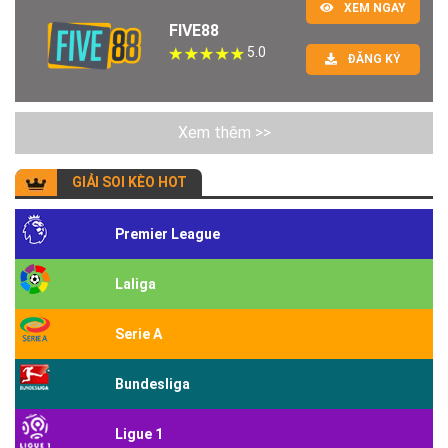
XEM NGAY
FIVE88
5.0
ĐĂNG KÝ
Xem thêm >>
GIẢI SOI KÈO HOT
Premier League
Laliga
Serie A
Bundesliga
Ligue 1