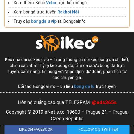
Xem thêm: Kênh
Vebo
trực tiếp bóngá
Xem bóngá trực tuyến
Rakhoi Nét
Truy cập
bongdalu vip
tại Bongdainfo
Kèo nhà cái soikeoz.vip – Trang thông tin soi kèo bóng đá chi tiết,
chính xác nhất. Tỷ lệ kèo bóng đá, tỉ lệ cá cược bóng đá trực
tuyến, cẩm nang, tin nóng với Nhận định, dự đoán, phân tích từ
các chuyên gia.
Đối tác: Bongdainfo – Dữ liệu
bong da lu
trực tuyến.
@ads365s
Liên hệ quảng cáo qua TELEGRAM:
Copyright © 2019 eNet s.r.o, 19600 – Prague 21 – Prague,
Czech Republic
LIKE ON FACEBOOK
FOLLOW ON TWITTER