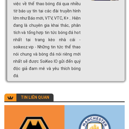
việc về thể thao bóng đá qua nhiều
tờ báo uy tín tại các đài truyền hình
lớn như Báo mới, VTV, VTC, K+... Hiện
đang là chuyên gia khai thác, phân
tích và tổng hợp tin tức bóng đá hot
nhất tại trang kèo nhà cái -
soikeoz.vip - Những tin tức thể thao
nói chung và bóng đá nói riêng mới
nhất sẽ được SoiKeo IO gửi đến quý
độc giả đam mê và yêu thích bóng
đá.
TIN LIÊN QUAN