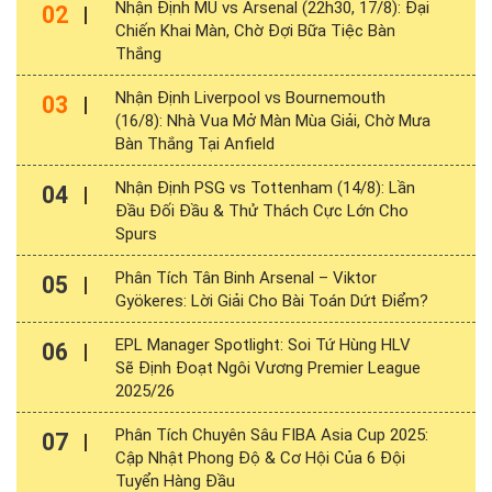
Nhận Định MU vs Arsenal (22h30, 17/8): Đại
02
Chiến Khai Màn, Chờ Đợi Bữa Tiệc Bàn
Thắng
Nhận Định Liverpool vs Bournemouth
03
(16/8): Nhà Vua Mở Màn Mùa Giải, Chờ Mưa
Bàn Thắng Tại Anfield
Nhận Định PSG vs Tottenham (14/8): Lần
04
Đầu Đối Đầu & Thử Thách Cực Lớn Cho
Spurs
Phân Tích Tân Binh Arsenal – Viktor
05
Gyökeres: Lời Giải Cho Bài Toán Dứt Điểm?
EPL Manager Spotlight: Soi Tứ Hùng HLV
06
Sẽ Định Đoạt Ngôi Vương Premier League
2025/26
Phân Tích Chuyên Sâu FIBA Asia Cup 2025:
07
Cập Nhật Phong Độ & Cơ Hội Của 6 Đội
Tuyển Hàng Đầu