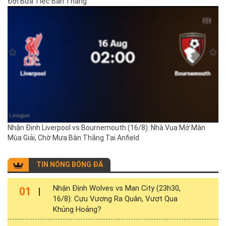
Đợi Bữa Tiệc Bàn Thắng
Nhận Định Liverpool vs Bournemouth (16/8): Nhà Vua Mở Màn
Mùa Giải, Chờ Mưa Bàn Thắng Tại Anfield
TIN NÓNG BÓNG ĐÁ
Nhận Định Wolves vs Man City (23h30,
01
16/8): Cựu Vương Ra Quân, Vượt Qua
Khủng Hoảng?