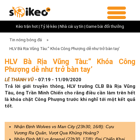
Kèo trận hot |
Tỷ lệ kèo |
Nhà cái uy tín |
Game bài đổi thưởng
Tin nóng bóng đá
»
HLV Bà Rịa Vũng Tàu:” Khóa Công Phượng dễ như trở bàn tay’
HLV Bà Rịa Vũng Tàu:” Khóa Công
Phượng dễ như trở bàn tay’
LÊ THÀNH VŨ
-
07:19 - 11/09/2020
Trả lời giới truyền thông, HLV trưởng CLB Bà Rịa Vũng
Tàu, ông Trần Minh Chiến cho rằng điều cần làm trên hết
là khóa chặt Công Phượng trước khi nghĩ tới một kết quả
tốt.
Nhận Định Wolves vs Man City (23h30, 16/8): Cựu
Vương Ra Quân, Vượt Qua Khủng Hoảng?
Nhận Định MU vs Arsenal (22h30, 17/8): Đại Chiến Khai