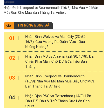
Nhận Định Liverpool vs Bournemouth (16/8): Nhà Vua Mở Màn
Mùa Giải, Chờ Mưa Bàn Thắng Tại Anfield
TIN NÓNG BÓNG ĐÁ
Nhận Định Wolves vs Man City (23h30,
01
16/8): Cựu Vương Ra Quân, Vượt Qua
Khủng Hoảng?
Nhận Định MU vs Arsenal (22h30, 17/8): Đại
02
Chiến Khai Màn, Chờ Đợi Bữa Tiệc Bàn
Thắng
Nhận Định Liverpool vs Bournemouth
03
(16/8): Nhà Vua Mở Màn Mùa Giải, Chờ Mưa
Bàn Thắng Tại Anfield
Nhận Định PSG vs Tottenham (14/8): Lần
04
Đầu Đối Đầu & Thử Thách Cực Lớn Cho
Spurs