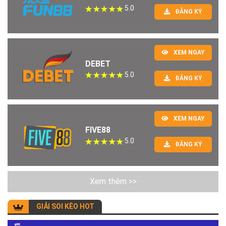
5.0
ĐĂNG KÝ
XEM NGAY
DEBET
5.0
ĐĂNG KÝ
XEM NGAY
FIVE88
5.0
ĐĂNG KÝ
Xem thêm >>
GIẢI SOI KÈO HOT