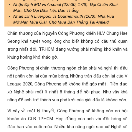
Nhận Định MU vs Arsenal (22h30, 17/8): Đại Chiến Khai
Màn, Chờ Đợi Bữa Tiệc Bàn Thắng
Nhận Định Liverpool vs Bournemouth (16/8): Nhà Vua
Mở Màn Mùa Giải, Chờ Mưa Bàn Thắng Tại Anfield
Chấn thương của Nguyễn Công Phượng khiến HLV Chung Hae
Seong khá tuyệt vọng, ông cho biết không có cầu thủ quan
trọng nhất đội, TP.HCM đang vướng phải những khó khăn và
khủng hoảng khó tháo gỡ.
Công Phượng bị chấn thương ngón chân phải và nghỉ thi đấu
nốt phần còn lại của mùa bóng. Những trận đấu còn lại của V
League 2020, Công Phượng sẽ không thể góp mặt . Tiền đạo
xứ Nghệ phải mất ít nhất 8 tháng để hồi phục. Như vậy khả
năng để anh trở thành vua phá lưới của giải đấu là không còn.
Vì vậy về mặt lý thuyết, Công Phượng sẽ không còn cơ hội
khoác áo CLB TP.HCM. Hợp đồng của anh với đội bóng sẽ
đáo hạn vào cuối mùa. Nhiều khả năng ngôi sao xứ Nghệ sẽ