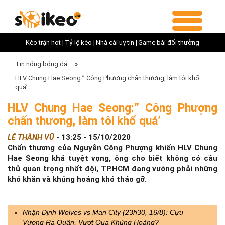
Kèo trận hot |
Tỷ lệ kèo |
Nhà cái uy tín |
Game bài đổi thưởng
Tin nóng bóng đá
»
HLV Chung Hae Seong:” Công Phượng chấn thương, làm tôi khổ
quá’
HLV Chung Hae Seong:” Công Phượng
chấn thương, làm tôi khổ quá’
LÊ THÀNH VŨ
-
13:25 - 15/10/2020
Chấn thương của Nguyễn Công Phượng khiến HLV Chung
Hae Seong khá tuyệt vọng, ông cho biết không có cầu
thủ quan trọng nhất đội, TP.HCM đang vướng phải những
khó khăn và khủng hoảng khó tháo gỡ.
Nhận Định Wolves vs Man City (23h30, 16/8): Cựu
Vương Ra Quân, Vượt Qua Khủng Hoảng?