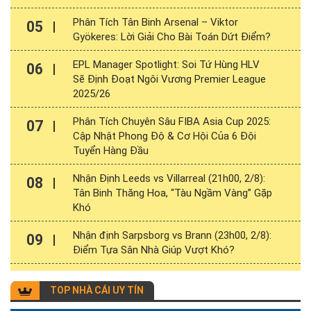
Phân Tích Tân Binh Arsenal – Viktor
05
Gyökeres: Lời Giải Cho Bài Toán Dứt Điểm?
EPL Manager Spotlight: Soi Tứ Hùng HLV
06
Sẽ Định Đoạt Ngôi Vương Premier League
2025/26
Phân Tích Chuyên Sâu FIBA Asia Cup 2025:
07
Cập Nhật Phong Độ & Cơ Hội Của 6 Đội
Tuyển Hàng Đầu
Nhận Định Leeds vs Villarreal (21h00, 2/8):
08
Tân Binh Thăng Hoa, “Tàu Ngầm Vàng” Gặp
Khó
Nhận định Sarpsborg vs Brann (23h00, 2/8):
09
Điểm Tựa Sân Nhà Giúp Vượt Khó?
TOP NHÀ CÁI UY TÍN