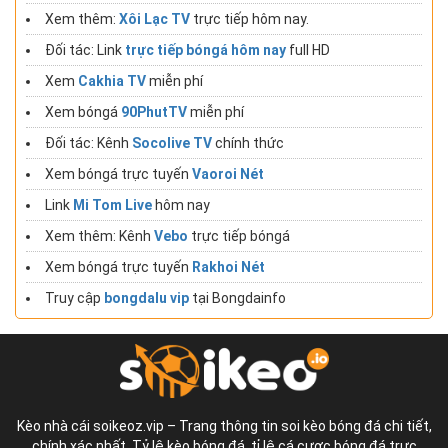
Xem thêm:
Xôi Lạc TV
trực tiếp hôm nay.
Đối tác: Link
trực tiếp bóngá hôm nay
full HD
Xem
Cakhia TV
miễn phí
Xem bóngá
90PhutTV
miễn phí
Đối tác: Kênh
Socolive TV
chính thức
Xem bóngá trực tuyến
Vaoroi Nét
Link
Mi Tom Live
hôm nay
Xem thêm: Kênh
Vebo
trực tiếp bóngá
Xem bóngá trực tuyến
Rakhoi Nét
Truy cập
bongdalu vip
tại Bongdainfo
Kèo nhà cái soikeoz.vip – Trang thông tin soi kèo bóng đá chi tiết,
chính xác nhất. Tỷ lệ kèo bóng đá, tỉ lệ cá cược bóng đá trực