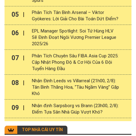
Spurs
Phân Tích Tân Binh Arsenal – Viktor
05
Gyökeres: Lời Giải Cho Bài Toán Dứt Điểm?
EPL Manager Spotlight: Soi Tứ Hùng HLV
06
Sẽ Định Đoạt Ngôi Vương Premier League
2025/26
Phân Tích Chuyên Sâu FIBA Asia Cup 2025:
07
Cập Nhật Phong Độ & Cơ Hội Của 6 Đội
Tuyển Hàng Đầu
Nhận Định Leeds vs Villarreal (21h00, 2/8):
08
Tân Binh Thăng Hoa, “Tàu Ngầm Vàng” Gặp
Khó
Nhận định Sarpsborg vs Brann (23h00, 2/8):
09
Điểm Tựa Sân Nhà Giúp Vượt Khó?
TOP NHÀ CÁI UY TÍN