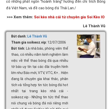
có những phát ngôn “hoành tráng” hướng đến chỉ trích Bóng
đá Việt Nam, và đề cao bóng đá Thái Lan./
>>> Xem thêm:
Soi kèo nhà cái từ chuyên gia Soi Kèo IO
Lê Thành Vũ
Bút danh:
Lê Thành Vũ
Tham gia soikeoz.vip:
12/07/2006
Bút tính:
Là nhà báo, phóng viên thể
thao, có nhiều năm kinh nghiệm làm
việc về thể thao bóng đá qua nhiều
tờ báo uy tín tại các đài truyền hình
lớn như Báo mới, VTV, VTC, K+... Hiện
đang là chuyên gia khai thác, phân
tích và tổng hợp tin tức bóng đá hot
nhất tại trang kèo nhà cái -
soikeoz.vip - Những tin tức thể thao
nói chung và bóng đá nói riêng mới