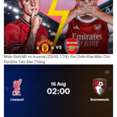
Nhận Định MU vs Arsenal (22h30, 17/8): Đại Chiến Khai Màn, Chờ
Đợi Bữa Tiệc Bàn Thắng