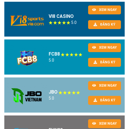
XEM NGAY
VI8 CASINO
5.0
ĐĂNG KÝ
XEM NGAY
FCB8
5.0
ĐĂNG KÝ
XEM NGAY
JBO
5.0
ĐĂNG KÝ
XEM NGAY