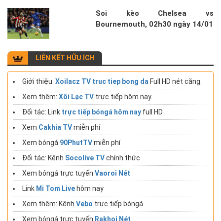
Soi kèo Chelsea vs
Bournemouth, 02h30 ngày 14/01
LIÊN KẾT HỮU ÍCH
Giới thiệu:
Xoilacz TV truc tiep bong da
Full HD nét căng.
Xem thêm:
Xôi Lạc TV
trực tiếp hôm nay.
Đối tác: Link
trực tiếp bóngá hôm nay
full HD
Xem
Cakhia TV
miễn phí
Xem bóngá
90PhutTV
miễn phí
Đối tác: Kênh
Socolive TV
chính thức
Xem bóngá trực tuyến
Vaoroi Nét
Link
Mi Tom Live
hôm nay
Xem thêm: Kênh
Vebo
trực tiếp bóngá
Xem bóngá trực tuyến
Rakhoi Nét