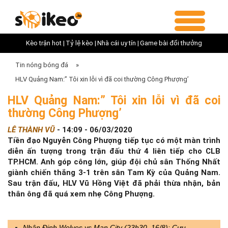
Kèo trận hot |
Tỷ lệ kèo |
Nhà cái uy tín |
Game bài đổi thưởng
Tin nóng bóng đá
»
HLV Quảng Nam:” Tôi xin lỗi vì đã coi thường Công Phượng’
HLV Quảng Nam:” Tôi xin lỗi vì đã coi
thường Công Phượng’
LÊ THÀNH VŨ
-
14:09 - 06/03/2020
Tiền đạo Nguyễn Công Phượng tiếp tục có một màn trình
diễn ấn tượng trong trận đấu thứ 4 liên tiếp cho CLB
TP.HCM. Anh góp công lớn, giúp đội chủ sân Thống Nhất
giành chiến thắng 3-1 trên sân Tam Kỳ của Quảng Nam.
Sau trận đấu, HLV Vũ Hồng Việt đã phải thừa nhận, bản
thân ông đã quá xem nhẹ Công Phượng.
Nhận Định Wolves vs Man City (23h30, 16/8): Cựu