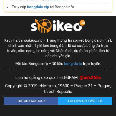
Truy cập
bongdalu vip
tại Bongdainfo
Kèo nhà cái soikeoz.vip – Trang thông tin soi kèo bóng đá chi tiết,
chính xác nhất. Tỷ lệ kèo bóng đá, tỉ lệ cá cược bóng đá trực
tuyến, cẩm nang, tin nóng với Nhận định, dự đoán, phân tích từ
các chuyên gia.
Đối tác: Bongdainfo – Dữ liệu
bong da lu
trực tuyến.
@ads365s
Liên hệ quảng cáo qua TELEGRAM:
Copyright © 2019 eNet s.r.o, 19600 – Prague 21 – Prague,
Czech Republic
LIKE ON FACEBOOK
FOLLOW ON TWITTER