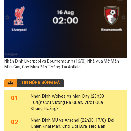
Nhận Định Liverpool vs Bournemouth (16/8): Nhà Vua Mở Màn
Mùa Giải, Chờ Mưa Bàn Thắng Tại Anfield
TIN NÓNG BÓNG ĐÁ
Nhận Định Wolves vs Man City (23h30,
01
16/8): Cựu Vương Ra Quân, Vượt Qua
Khủng Hoảng?
Nhận Định MU vs Arsenal (22h30, 17/8): Đại
02
Chiến Khai Màn, Chờ Đợi Bữa Tiệc Bàn