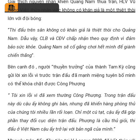
Giải thích nguyên nhân khiến Quảng Nam thua trận, HLV Vũ
Hồng Việt thừa nhận việc không có khán giả là một thiệt thòi
lớn với đội bóng:
“
Thi đấu trên sân không có khán giả là thiệt thòi cho Quảng
Nam. Dẫu vậy, CLB và CĐV chấp nhận theo quy định vì đảm
bảo sức khỏe. Quảng Nam sẽ cố gắng chơi hết mình để giành
chiến thắng
”.
Bên cạnh đó , người “thuyền trưởng” của thành Tam Kỳ cũng
gửi lời xin lỗi vì trước trận đấu đã mạnh miệng tuyên bố mình
có thể khóa chặt được Công Phượng
” Tôi xin lỗi vì đã xem thường Công Phượng. Trong trận đấu
này dù cậu ấy không ghi bàn, nhưng đã khiến hàng phòng thủ
của chúng tôi nhiều lần rối loạn. Chỉ một cú tạt, cậu ấy đã góp
phần thay đổi cục diện trận đấu. Phượng là cầu thủ giỏi, thi
đấu ở Việt Nam cậu ấy trở lại với bản ngã của mình.”