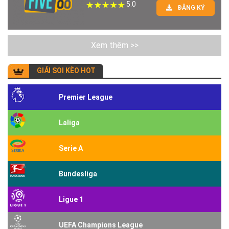
5.0
ĐĂNG KÝ
Xem thêm >>
GIẢI SOI KÈO HOT
Premier League
Laliga
Serie A
Bundesliga
Ligue 1
UEFA Champions League