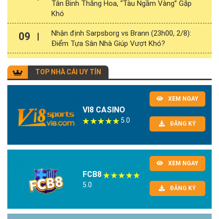
Tân Binh Thăng Hoa, “Tàu Ngầm Vàng” Gặp
Khó
Nhận định Sarpsborg vs Brann (23h00, 2/8):
09
Điểm Tựa Sân Nhà Giúp Vượt Khó?
TOP NHÀ CÁI UY TÍN
XEM NGAY
VI8 CASINO
5.0
ĐĂNG KÝ
XEM NGAY
FCB8
5.0
ĐĂNG KÝ