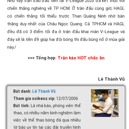
Như vậy trận đấu đầu tiên tại V-League 2020 đã kết thúc với
chiến thắng nghiêng về TP HCM. Ở trận đấu cùng giờ, HAGL
có chiến thắng tối thiểu trước Than Quảng Ninh nhờ bàn
thắng duy nhất của Châu Ngọc Quang. Cả TPHCM và HAGL
đều đã có 3 điểm tối đa ở trận đấu khai màn V-League và
đây sẽ là tiền đề giúp hai đội bóng thi đấu bùng nổ ở mùa giải
này./
>>> Tổng hợp:
Trận kèo HOT chắc ăn
Lê Thành Vũ
Bút danh:
Lê Thành Vũ
Tham gia soikeoz.vip:
12/07/2006
Bút tính:
Là nhà báo, phóng viên thể
thao, có nhiều năm kinh nghiệm làm
việc về thể thao bóng đá qua nhiều
tờ báo uy tín tại các đài truyền hình