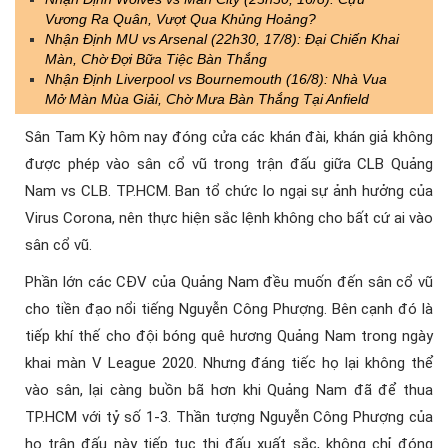
Vương Ra Quân, Vượt Qua Khủng Hoảng?
Nhận Định MU vs Arsenal (22h30, 17/8): Đại Chiến Khai
Màn, Chờ Đợi Bữa Tiệc Bàn Thắng
Nhận Định Liverpool vs Bournemouth (16/8): Nhà Vua
Mở Màn Mùa Giải, Chờ Mưa Bàn Thắng Tại Anfield
Sân Tam Kỳ hôm nay đóng cửa các khán đài, khán giả không
được phép vào sân cổ vũ trong trận đấu giữa CLB Quảng
Nam vs CLB. TP.HCM. Ban tổ chức lo ngại sự ảnh hưởng của
Virus Corona, nên thực hiện sắc lệnh không cho bất cứ ai vào
sân cổ vũ.
Phần lớn các CĐV của Quảng Nam đều muốn đến sân cổ vũ
cho tiền đạo nổi tiếng Nguyễn Công Phượng. Bên cạnh đó là
tiếp khí thế cho đội bóng quê hương Quảng Nam trong ngày
khai màn V League 2020. Nhưng đáng tiếc họ lại không thể
vào sân, lại càng buồn bã hơn khi Quảng Nam đã để thua
TP.HCM với tỷ số 1-3. Thần tượng Nguyễn Công Phượng của
họ trận đấu này tiếp tục thi đấu xuất sắc, không chỉ đóng