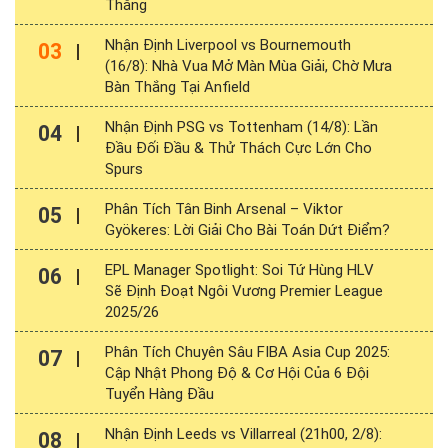
Thắng
Nhận Định Liverpool vs Bournemouth
03
(16/8): Nhà Vua Mở Màn Mùa Giải, Chờ Mưa
Bàn Thắng Tại Anfield
Nhận Định PSG vs Tottenham (14/8): Lần
04
Đầu Đối Đầu & Thử Thách Cực Lớn Cho
Spurs
Phân Tích Tân Binh Arsenal – Viktor
05
Gyökeres: Lời Giải Cho Bài Toán Dứt Điểm?
EPL Manager Spotlight: Soi Tứ Hùng HLV
06
Sẽ Định Đoạt Ngôi Vương Premier League
2025/26
Phân Tích Chuyên Sâu FIBA Asia Cup 2025:
07
Cập Nhật Phong Độ & Cơ Hội Của 6 Đội
Tuyển Hàng Đầu
Nhận Định Leeds vs Villarreal (21h00, 2/8):
08