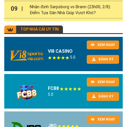
Nhận định Sarpsborg vs Brann (23h00, 2/8):
09
Điểm Tựa Sân Nhà Giúp Vượt Khó?
TOP NHÀ CÁI UY TÍN
XEM NGAY
VI8 CASINO
5.0
ĐĂNG KÝ
XEM NGAY
FCB8
5.0
ĐĂNG KÝ
XEM NGAY
JBO