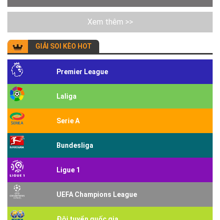
Xem thêm >>
GIẢI SOI KÈO HOT
Premier League
Laliga
Serie A
Bundesliga
Ligue 1
UEFA Champions League
Đội tuyển quốc gia