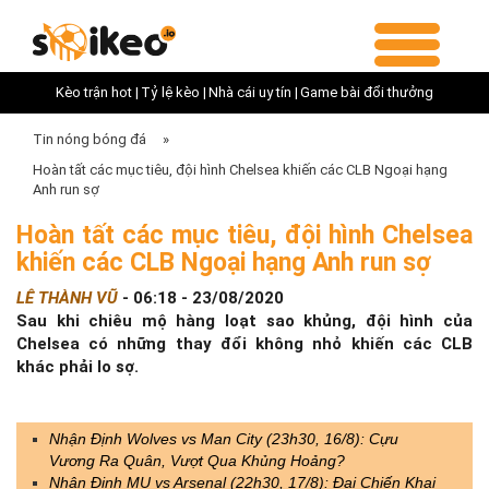
Kèo trận hot |
Tỷ lệ kèo |
Nhà cái uy tín |
Game bài đổi thưởng
Tin nóng bóng đá
»
Hoàn tất các mục tiêu, đội hình Chelsea khiến các CLB Ngoại hạng
Anh run sợ
Hoàn tất các mục tiêu, đội hình Chelsea
khiến các CLB Ngoại hạng Anh run sợ
LÊ THÀNH VŨ
-
06:18 - 23/08/2020
Sau khi chiêu mộ hàng loạt sao khủng, đội hình của
Chelsea có những thay đổi không nhỏ khiến các CLB
khác phải lo sợ.
Nhận Định Wolves vs Man City (23h30, 16/8): Cựu
Vương Ra Quân, Vượt Qua Khủng Hoảng?
Nhận Định MU vs Arsenal (22h30, 17/8): Đại Chiến Khai