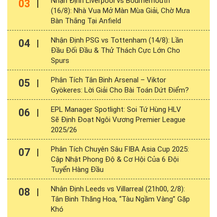
Nhận Định Liverpool vs Bournemouth
03
(16/8): Nhà Vua Mở Màn Mùa Giải, Chờ Mưa
Bàn Thắng Tại Anfield
Nhận Định PSG vs Tottenham (14/8): Lần
04
Đầu Đối Đầu & Thử Thách Cực Lớn Cho
Spurs
Phân Tích Tân Binh Arsenal – Viktor
05
Gyökeres: Lời Giải Cho Bài Toán Dứt Điểm?
EPL Manager Spotlight: Soi Tứ Hùng HLV
06
Sẽ Định Đoạt Ngôi Vương Premier League
2025/26
Phân Tích Chuyên Sâu FIBA Asia Cup 2025:
07
Cập Nhật Phong Độ & Cơ Hội Của 6 Đội
Tuyển Hàng Đầu
Nhận Định Leeds vs Villarreal (21h00, 2/8):
08
Tân Binh Thăng Hoa, “Tàu Ngầm Vàng” Gặp
Khó