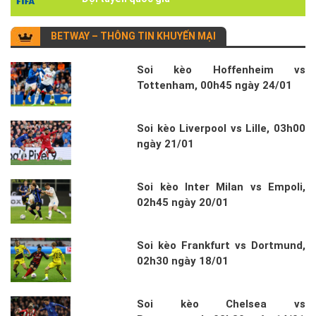
BETWAY – THÔNG TIN KHUYẾN MẠI
Soi kèo Hoffenheim vs
Tottenham, 00h45 ngày 24/01
Soi kèo Liverpool vs Lille, 03h00
ngày 21/01
Soi kèo Inter Milan vs Empoli,
02h45 ngày 20/01
Soi kèo Frankfurt vs Dortmund,
02h30 ngày 18/01
Soi kèo Chelsea vs