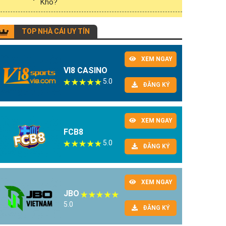
Khó?
TOP NHÀ CÁI UY TÍN
XEM NGAY
VI8 CASINO
5.0
ĐĂNG KÝ
XEM NGAY
FCB8
5.0
ĐĂNG KÝ
XEM NGAY
JBO
5.0
ĐĂNG KÝ