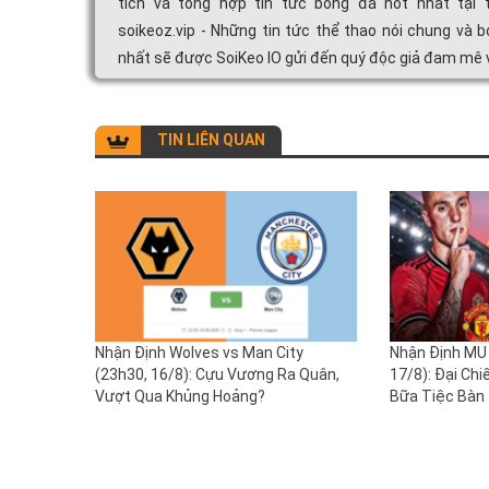
tích và tổng hợp tin tức bóng đá hot nhất tại 
soikeoz.vip - Những tin tức thể thao nói chung và b
nhất sẽ được SoiKeo IO gửi đến quý độc giả đam mê v
TIN LIÊN QUAN
Nhận Định Wolves vs Man City
Nhận Định MU 
(23h30, 16/8): Cựu Vương Ra Quân,
17/8): Đại Chi
Vượt Qua Khủng Hoảng?
Bữa Tiệc Bàn