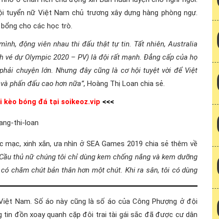
đội tuyển nữ Việt Nam chủ trương xây dựng hàng phòng ngự.
bổng cho các học trò.
nh, động viên nhau thi đấu thật tự tin. Tất nhiên, Australia
anh vé dự Olympic 2020 – PV) là đội rất mạnh. Đẳng cấp của họ
phải chuyện lớn. Nhưng đây cũng là cơ hội tuyệt vời để Việt
 và phấn đấu cao hơn nữa”
, Hoàng Thị Loan chia sẻ.
i kèo bóng đá tại soikeoz.vip
<<<
ộc mạc, xinh xắn, ưa nhìn ở SEA Games 2019 chia sẻ thêm về
“Cầu thủ nữ chúng tôi chỉ dùng kem chống nắng và kem dưỡng
 có chăm chút bản thân hơn một chút. Khi ra sân, tôi có dùng
Việt Nam. Số áo này cũng là số áo của Công Phượng ở đội
 tin đồn xoay quanh cặp đôi trai tài gái sắc đã được cư dân