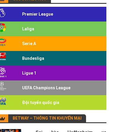
Premier League
Laliga
Serie A
Bundesliga
Ligue 1
UEFA Champions League
Đội tuyển quốc gia
BETWAY – THÔNG TIN KHUYẾN MẠI