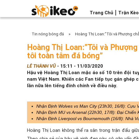
Trang Chủ
Trận Kè
Tin nóng bóng đá
»
Hoàng Thị Loan:”Tôi và Phượng chẳn
Hoàng Thị Loan:”Tôi và Phượng 
tôi toàn tâm đá bóng”
LÊ THÀNH VŨ
-
15:11 - 11/03/2020
Hậu vệ Hoàng Thị Loan mặc áo số 10 trên đội tu
nam Việt Nam. Khiến các Fan tiếp tục gán ghép c
lần nữa lên tiếng đính chính về điều này.
Nhận Định Wolves vs Man City (23h30, 16/8): Cự
Nhận Định MU vs Arsenal (22h30, 17/8): Đại Chiến
Nhận Định Liverpool vs Bournemouth (16/8): Nhà 
Hoàng Thị Loan không thể ra sân trong trận đấu giữ
Theo chia sẻ của hậu vệ xinh đẹp này, cô gặp vấn đề