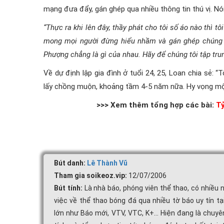
mạng đưa đẩy, gán ghép qua nhiều thông tin thú vị. Nó
“Thực ra khi lên đây, thầy phát cho tôi số áo nào thì tô
mong mọi người đừng hiểu nhầm và gán ghép chúng tô
Phượng chẳng là gì của nhau. Hãy để chúng tôi tập tru
Về dự định lập gia đình ở tuổi 24, 25, Loan chia sẻ: 
lấy chồng muộn, khoảng tầm 4-5 năm nữa. Hy vọng một 
>>> Xem thêm tổng hợp các bài:
Tỷ
Bút danh:
Lê Thành Vũ
Tham gia soikeoz.vip:
12/07/2006
Bút tính:
Là nhà báo, phóng viên thể thao, có nhiều
việc về thể thao bóng đá qua nhiều tờ báo uy tín tạ
lớn như Báo mới, VTV, VTC, K+... Hiện đang là chuyê