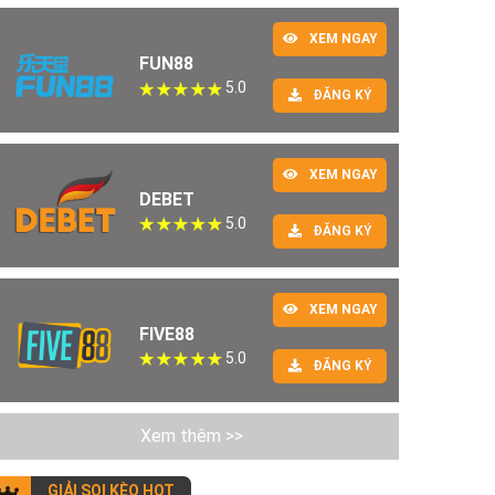
XEM NGAY
FUN88
5.0
ĐĂNG KÝ
XEM NGAY
DEBET
5.0
ĐĂNG KÝ
XEM NGAY
FIVE88
5.0
ĐĂNG KÝ
Xem thêm >>
GIẢI SOI KÈO HOT