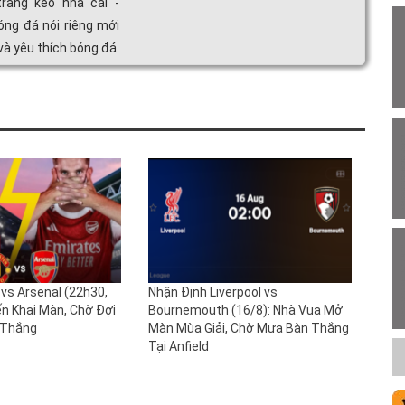
trang kèo nhà cái -
óng đá nói riêng mới
à yêu thích bóng đá.
vs Arsenal (22h30,
Nhận Định Liverpool vs
ến Khai Màn, Chờ Đợi
Bournemouth (16/8): Nhà Vua Mở
 Thắng
Màn Mùa Giải, Chờ Mưa Bàn Thắng
Tại Anfield