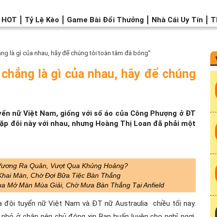
o HOT
Tỷ Lệ Kèo
Game Bài Đổi Thưởng
Nhà Cái Uy Tín
T
g là gì của nhau, hãy để chúng tôi toàn tâm đá bóng”
chẳng là gì của nhau, hãy để chúng
yển nữ Việt Nam, giống với số áo của Công Phượng ở ĐT
ặp đôi này với nhau, nhưng Hoàng Thị Loan đã phải một
u Vương Ra Quân, Vượt Qua Khủng Hoảng?
 Khai Màn, Chờ Đợi Bữa Tiệc Bàn Thắng
Vua Mở Màn Mùa Giải, Chờ Mưa Bàn Thắng Tại Anfield
a đội tuyển nữ Việt Nam và ĐT nữ Austraulia chiều tối nay.
 nhỏ ở chân nên chủ động xin Ban huấn luyện cho nghỉ ngơi.