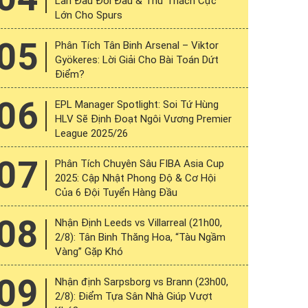
Lần Đầu Đối Đầu & Thử Thách Cực
Lớn Cho Spurs
05
Phân Tích Tân Binh Arsenal – Viktor
Gyökeres: Lời Giải Cho Bài Toán Dứt
Điểm?
06
EPL Manager Spotlight: Soi Tứ Hùng
HLV Sẽ Định Đoạt Ngôi Vương Premier
League 2025/26
07
Phân Tích Chuyên Sâu FIBA Asia Cup
2025: Cập Nhật Phong Độ & Cơ Hội
Của 6 Đội Tuyển Hàng Đầu
08
Nhận Định Leeds vs Villarreal (21h00,
2/8): Tân Binh Thăng Hoa, “Tàu Ngầm
Vàng” Gặp Khó
09
Nhận định Sarpsborg vs Brann (23h00,
2/8): Điểm Tựa Sân Nhà Giúp Vượt