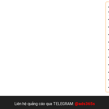
@ads365s
Liên hệ quảng cáo qua TELEGRAM: