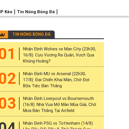
IP Kèo
Tin Nóng Bóng Đá
TIN NÓNG BÓNG ĐÁ
01
Nhận Định Wolves vs Man City (23h30,
16/8): Cựu Vương Ra Quân, Vượt Qua
Khủng Hoảng?
02
Nhận Định MU vs Arsenal (22h30,
17/8): Đại Chiến Khai Màn, Chờ Đợi
Bữa Tiệc Bàn Thắng
03
Nhận Định Liverpool vs Bournemouth
(16/8): Nhà Vua Mở Màn Mùa Giải, Chờ
Mưa Bàn Thắng Tại Anfield
04
Nhận Định PSG vs Tottenham (14/8):