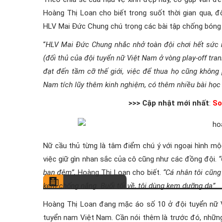
Hoàng Thị Loan cho biết trong suốt thời gian qua, 
HLV Mai Đức Chung chú trọng các bài tập chống bóng 
“
HLV Mai Đức Chung nhắc nhở toàn đội chơi hết sức mì
(đối thủ của đội tuyển nữ Việt Nam ở vòng play-off tr
đạt đến tầm cỡ thế giới, việc để thua họ cũng không 
Nam tích lũy thêm kinh nghiệm, có thêm nhiều bài học
>>> Cập nhật mới nhất
:
So
Nữ cầu thủ từng là tâm điểm chú ý với ngoại hình m
việc giữ gìn nhan sắc của cô cũng như các đồng đội.
ban đêm”
, Hoàng Thị Loan cho biết.
“Cá nhân tôi cũng
kem chống nắng. Buổi tối về, tôi dùng kem dưỡng da”
.
Hoàng Thị Loan đang mặc áo số 10 ở đội tuyển nữ 
tuyển nam Việt Nam. Cần nói thêm là trước đó, những