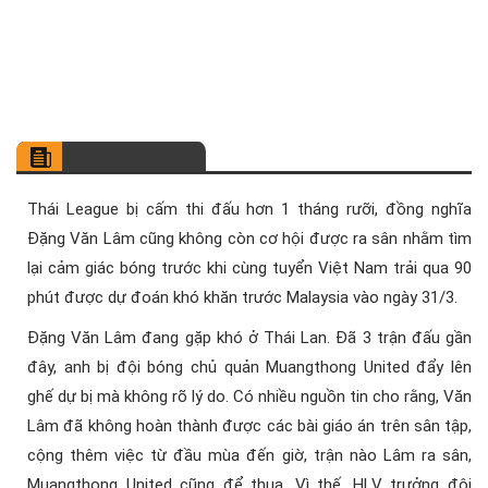
Thái League bị cấm thi đấu hơn 1 tháng rưỡi, đồng nghĩa
Đặng Văn Lâm cũng không còn cơ hội được ra sân nhằm tìm
lại cảm giác bóng trước khi cùng tuyển Việt Nam trải qua 90
phút được dự đoán khó khăn trước Malaysia vào ngày 31/3.
Đặng Văn Lâm đang gặp khó ở Thái Lan. Đã 3 trận đấu gần
đây, anh bị đội bóng chủ quản Muangthong United đẩy lên
ghế dự bị mà không rõ lý do. Có nhiều nguồn tin cho rằng, Văn
Lâm đã không hoàn thành được các bài giáo án trên sân tập,
cộng thêm việc từ đầu mùa đến giờ, trận nào Lâm ra sân,
Muangthong United cũng để thua. Vì thế, HLV trưởng đội
bóng quyết định đẩy anh lên băng ghế dự bị nhường chỗ cho
thủ thành Somporn Yos, người có màn trình diễn tôt hơn khi
3 trận bắt chính gần nhất, anh chưa phải nhận bàn thua nào.
Trong bối cảnh chỉ chưa đầy 30 ngày nữa là đại chiến
Malaysia, Các CĐV Việt Nam đang rất lo ngại Văn Lâm sẽ
không có được trạng thái tốt nhất cả về phong độ và tinh