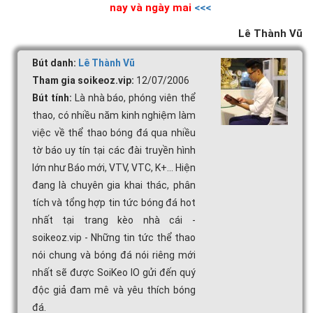
tờ báo uy tín tại các đài truyền hình
lớn như Báo mới, VTV, VTC, K+... Hiện
đang là chuyên gia khai thác, phân
tích và tổng hợp tin tức bóng đá hot
nhất tại trang kèo nhà cái -
soikeoz.vip - Những tin tức thể thao
nói chung và bóng đá nói riêng mới
nhất sẽ được SoiKeo IO gửi đến quý
độc giả đam mê và yêu thích bóng
đá.
TIN LIÊN QUAN