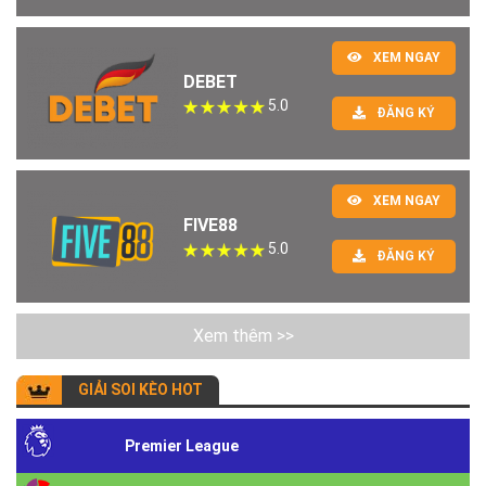
FIVE88
5.0
ĐĂNG KÝ
Xem thêm >>
GIẢI SOI KÈO HOT
Premier League
Laliga
Serie A
Bundesliga
Ligue 1