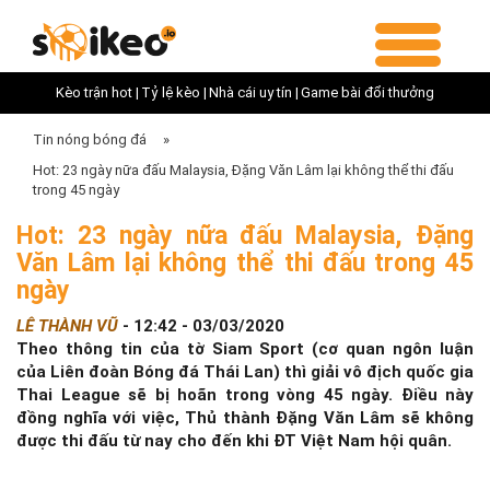
Kèo trận hot |
Tỷ lệ kèo |
Nhà cái uy tín |
Game bài đổi thưởng
Tin nóng bóng đá
»
Hot: 23 ngày nữa đấu Malaysia, Đặng Văn Lâm lại không thể thi đấu
trong 45 ngày
Hot: 23 ngày nữa đấu Malaysia, Đặng
Văn Lâm lại không thể thi đấu trong 45
ngày
LÊ THÀNH VŨ
-
12:42 - 03/03/2020
Theo thông tin của tờ Siam Sport (cơ quan ngôn luận
của Liên đoàn Bóng đá Thái Lan) thì giải vô địch quốc gia
Thai League sẽ bị hoãn trong vòng 45 ngày. Điều này
đồng nghĩa với việc, Thủ thành Đặng Văn Lâm sẽ không
được thi đấu từ nay cho đến khi ĐT Việt Nam hội quân.