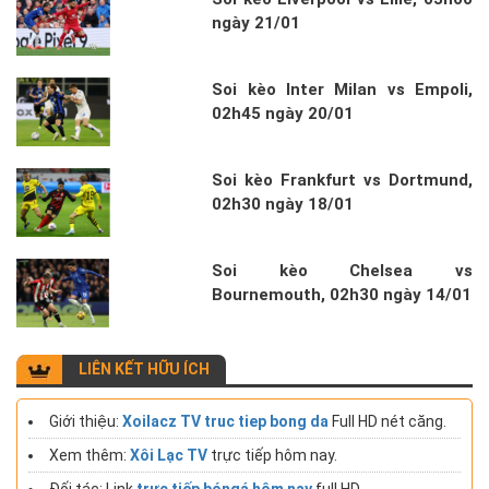
Soi kèo Chelsea vs
Bournemouth, 02h30 ngày 14/01
LIÊN KẾT HỮU ÍCH
Giới thiệu:
Xoilacz TV truc tiep bong da
Full HD nét căng.
Xem thêm:
Xôi Lạc TV
trực tiếp hôm nay.
Đối tác: Link
trực tiếp bóngá hôm nay
full HD
Xem
Cakhia TV
miễn phí
Xem bóngá
90PhutTV
miễn phí
Đối tác: Kênh
Socolive TV
chính thức
Xem bóngá trực tuyến
Vaoroi Nét
Link
Mi Tom Live
hôm nay
Xem thêm: Kênh
Vebo
trực tiếp bóngá