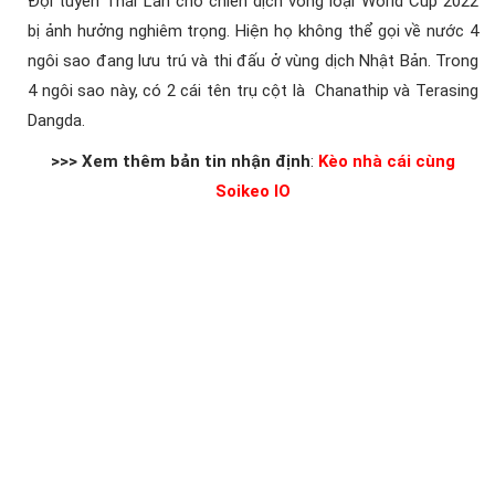
Đội tuyển Thái Lan cho chiến dịch vòng loại World Cup 2022
bị ảnh hưởng nghiêm trọng. Hiện họ không thể gọi về nước 4
ngôi sao đang lưu trú và thi đấu ở vùng dịch Nhật Bản. Trong
4 ngôi sao này, có 2 cái tên trụ cột là Chanathip và Terasing
Dangda.
>>> Xem thêm bản tin nhận định
:
Kèo nhà cái cùng
Soikeo IO