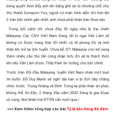
thần khi trở lại đội tuyển. Chưa kể, ĐT Malaysia còn bổ sung
thêm nhiều cầu thủ tấn công nhập tịch, đó sẽ là thách thức
lớn nếu Văn Lâm được Thầy Park tin tưởng, cho bắt chính.
Trước trận đối đầu Malaysia, tuyển Việt Nam nhận một loạt
tin buồn. Đỗ Duy Mạnh sẽ nghỉ dài hạn vì bị đứt dây chằng
chéo trước. Trọng Hoàng và Đình Trọng lại phải nhận án phạt,
không thể thi đấu. 2 tháng đầu năm 2020 đang là giai đoạn
vô cùng khó khăn mà ĐTVN cần vượt qua./
>>> Xem thêm tổng hợp các bài:
Tỷ lệ kèo bóng đá đêm
nay và ngày mai
<<<
Lê Thành Vũ
Bút danh:
Lê Thành Vũ
Tham gia soikeoz.vip:
12/07/2006
Bút tính:
Là nhà báo, phóng viên thể
thao, có nhiều năm kinh nghiệm làm
việc về thể thao bóng đá qua nhiều