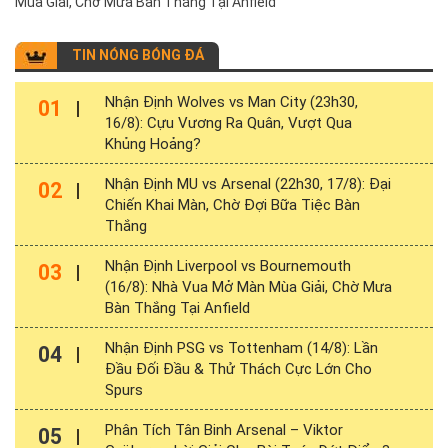
Chiến Khai Màn, Chờ Đợi Bữa Tiệc Bàn
Thắng
Nhận Định Liverpool vs Bournemouth
03
(16/8): Nhà Vua Mở Màn Mùa Giải, Chờ Mưa
Bàn Thắng Tại Anfield
Nhận Định PSG vs Tottenham (14/8): Lần
04
Đầu Đối Đầu & Thử Thách Cực Lớn Cho
Spurs
Phân Tích Tân Binh Arsenal – Viktor
05
Gyökeres: Lời Giải Cho Bài Toán Dứt Điểm?
EPL Manager Spotlight: Soi Tứ Hùng HLV
06
Sẽ Định Đoạt Ngôi Vương Premier League
2025/26
Phân Tích Chuyên Sâu FIBA Asia Cup 2025:
07
Cập Nhật Phong Độ & Cơ Hội Của 6 Đội
Tuyển Hàng Đầu