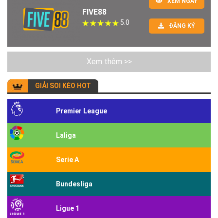
XEM NGAY
FIVE88
5.0
ĐĂNG KÝ
Xem thêm >>
GIẢI SOI KÈO HOT
Premier League
Laliga
Serie A
Bundesliga
Ligue 1