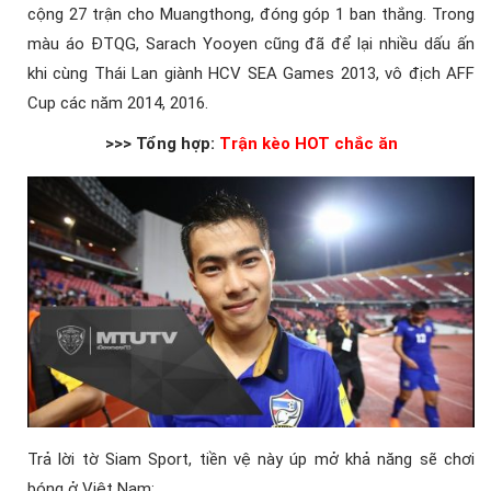
cộng 27 trận cho Muangthong, đóng góp 1 ban thắng. Trong
màu áo ĐTQG, Sarach Yooyen cũng đã để lại nhiều dấu ấn
khi cùng Thái Lan giành HCV SEA Games 2013, vô địch AFF
Cup các năm 2014, 2016.
>>> Tổng hợp:
Trận kèo HOT chắc ăn
Trả lời tờ Siam Sport, tiền vệ này úp mở khả năng sẽ chơi
bóng ở Việt Nam: