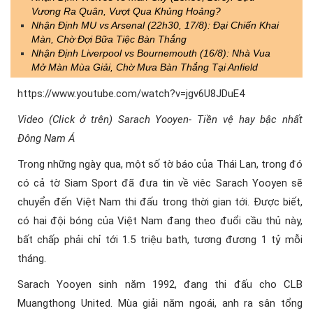
Vương Ra Quân, Vượt Qua Khủng Hoảng?
Nhận Định MU vs Arsenal (22h30, 17/8): Đại Chiến Khai
Màn, Chờ Đợi Bữa Tiệc Bàn Thắng
Nhận Định Liverpool vs Bournemouth (16/8): Nhà Vua
Mở Màn Mùa Giải, Chờ Mưa Bàn Thắng Tại Anfield
https://www.youtube.com/watch?v=jgv6U8JDuE4
Video (Click ở trên) Sarach Yooyen- Tiền vệ hay bậc nhất
Đông Nam Á
Trong những ngày qua, một số tờ báo của Thái Lan, trong đó
có cả tờ Siam Sport đã đưa tin về viêc Sarach Yooyen sẽ
chuyển đến Việt Nam thi đấu trong thời gian tới. Được biết,
có hai đội bóng của Việt Nam đang theo đuổi cầu thủ này,
bất chấp phải chỉ tới 1.5 triệu bath, tương đương 1 tỷ mỗi
tháng.
Sarach Yooyen sinh năm 1992, đang thi đấu cho CLB
Muangthong United. Mùa giải năm ngoái, anh ra sân tổng