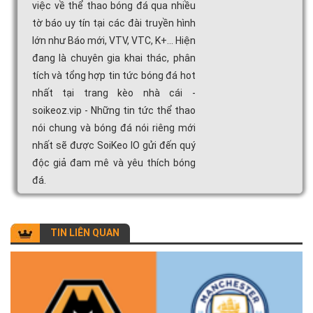
việc về thể thao bóng đá qua nhiều
tờ báo uy tín tại các đài truyền hình
lớn như Báo mới, VTV, VTC, K+... Hiện
đang là chuyên gia khai thác, phân
tích và tổng hợp tin tức bóng đá hot
nhất tại trang kèo nhà cái -
soikeoz.vip - Những tin tức thể thao
nói chung và bóng đá nói riêng mới
nhất sẽ được SoiKeo IO gửi đến quý
độc giả đam mê và yêu thích bóng
đá.
TIN LIÊN QUAN