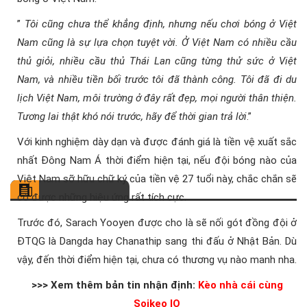
”
Tôi cũng chưa thể khẳng định, nhưng nếu chơi bóng ở Việt
Nam cũng là sự lựa chọn tuyệt vời. Ở Việt Nam có nhiều cầu
thủ giỏi, nhiều cầu thủ Thái Lan cũng từng thử sức ở Việt
Nam, và nhiều tiền bối trước tôi đã thành công. Tôi đã đi du
lịch Việt Nam, môi trường ở đây rất đẹp, mọi người thân thiện.
Tương lai thật khó nói trước, hãy để thời gian trả lời
.”
Với kinh nghiệm dày dạn và được đánh giá là tiền vệ xuất sắc
nhất Đông Nam Á thời điểm hiện tại, nếu đội bóng nào của
Việt Nam sỡ hữu chữ ký của tiền vệ 27 tuổi này, chắc chắn sẽ
có được những hiệu ứng rất tích cực.
Trước đó, Sarach Yooyen được cho là sẽ nối gót đồng đội ở
ĐTQG là Dangda hay Chanathip sang thi đấu ở Nhật Bản. Dù
vậy, đến thời điểm hiện tại, chưa có thương vụ nào manh nha.
>>> Xem thêm bản tin nhận định:
Kèo nhà cái cùng
Soikeo IO