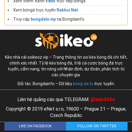
Xem thêm: Kênh
Vebo
trực tiếp bóngá
Xem bóngá trực tuyến
Rakhoi Nét
Truy cập
bongdalu vip
tại Bongdainfo
Kèo nhà cái soikeoz.vip – Trang thông tin soi kèo bóng đá chi tiết,
chính xác nhất. Tỷ lệ kèo bóng đá, tỉ lệ cá cược bóng đá trực
tuyến, cẩm nang, tin nóng với Nhận định, dự đoán, phân tích từ
các chuyên gia.
Đối tác: Bongdainfo – Dữ liệu
bong da lu
trực tuyến.
@ads365s
Liên hệ quảng cáo qua TELEGRAM:
Copyright © 2019 eNet s.r.o, 19600 – Prague 21 – Prague,
Czech Republic
LIKE ON FACEBOOK
FOLLOW ON TWITTER