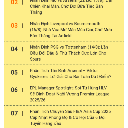
Nhận Định MU vs Arsenal (22h30, 17/8): Đại
02
Chiến Khai Màn, Chờ Đợi Bữa Tiệc Bàn
Thắng
Nhận Định Liverpool vs Bournemouth
03
(16/8): Nhà Vua Mở Màn Mùa Giải, Chờ Mưa
Bàn Thắng Tại Anfield
Nhận Định PSG vs Tottenham (14/8): Lần
04
Đầu Đối Đầu & Thử Thách Cực Lớn Cho
Spurs
Phân Tích Tân Binh Arsenal – Viktor
05
Gyökeres: Lời Giải Cho Bài Toán Dứt Điểm?
EPL Manager Spotlight: Soi Tứ Hùng HLV
06
Sẽ Định Đoạt Ngôi Vương Premier League
2025/26
Phân Tích Chuyên Sâu FIBA Asia Cup 2025:
07
Cập Nhật Phong Độ & Cơ Hội Của 6 Đội
Tuyển Hàng Đầu