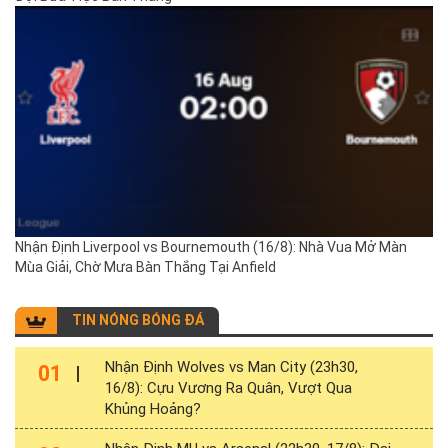
Nhận Định Liverpool vs Bournemouth (16/8): Nhà Vua Mở Màn
Mùa Giải, Chờ Mưa Bàn Thắng Tại Anfield
TIN NÓNG BÓNG ĐÁ
Nhận Định Wolves vs Man City (23h30,
01
16/8): Cựu Vương Ra Quân, Vượt Qua
Khủng Hoảng?