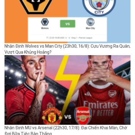
Nhận Định Wolves vs Man City (23h30, 16/8): Cựu Vương Ra Quân,
Vượt Qua Khủng Hoảng?
Nhận Định MU vs Arsenal (22h30, 17/8): Đại Chiến Khai Màn, Chờ
Đợi Bữa Tiệc Bàn Thắng