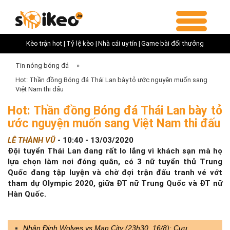
Kèo trận hot |
Tỷ lệ kèo |
Nhà cái uy tín |
Game bài đổi thưởng
Tin nóng bóng đá
»
Hot: Thần đồng Bóng đá Thái Lan bày tỏ ước nguyện muốn sang
Việt Nam thi đấu
Hot: Thần đồng Bóng đá Thái Lan bày tỏ
ước nguyện muốn sang Việt Nam thi đấu
LÊ THÀNH VŨ
-
10:40 - 13/03/2020
Đội tuyển Thái Lan đang rất lo lắng vì khách sạn mà họ
lựa chọn làm nơi đóng quân, có 3 nữ tuyển thủ Trung
Quốc đang tập luyện và chờ đợi trận đấu tranh vé vớt
tham dự Olympic 2020, giữa ĐT nữ Trung Quốc và ĐT nữ
Hàn Quốc.
Nhận Định Wolves vs Man City (23h30, 16/8): Cựu