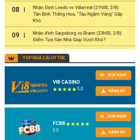
Nhận Định Leeds vs Villarreal (21h00, 2/8):
08
Tân Binh Thăng Hoa, “Tàu Ngầm Vàng” Gặp
Khó
Nhận định Sarpsborg vs Brann (23h00, 2/8):
09
Điểm Tựa Sân Nhà Giúp Vượt Khó?
TOP NHÀ CÁI UY TÍN
XEM NGAY
VI8 CASINO
5.0
ĐĂNG KÝ
XEM NGAY
FCB8
5.0
ĐĂNG KÝ