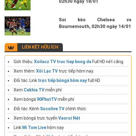
02h30 ngày 18/01
Soi kèo Chelsea vs
Bournemouth, 02h30 ngày 14/01
LIÊN KẾT HỮU ÍCH
Giới thiệu:
Xoilacz TV truc tiep bong da
Full HD nét căng.
Xem thêm:
Xôi Lạc TV
trực tiếp hôm nay.
Đối tác: Link
trực tiếp bóngá hôm nay
full HD
Xem
Cakhia TV
miễn phí
Xem bóngá
90PhutTV
miễn phí
Đối tác: Kênh
Socolive TV
chính thức
Xem bóngá trực tuyến
Vaoroi Nét
Link
Mi Tom Live
hôm nay