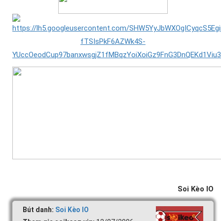
Soi Kèo IO
Bút danh:
Soi Kèo IO