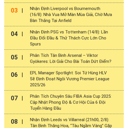
Nhận Định Liverpool vs Bournemouth
03
(16/8): Nhà Vua Mở Màn Mùa Giải, Chờ Mưa
Bàn Thắng Tại Anfield
Nhận Định PSG vs Tottenham (14/8): Lần
04
Đầu Đối Đầu & Thử Thách Cực Lớn Cho
Spurs
Phân Tích Tân Binh Arsenal – Viktor
05
Gyökeres: Lời Giải Cho Bài Toán Dứt Điểm?
EPL Manager Spotlight: Soi Tứ Hùng HLV
06
Sẽ Định Đoạt Ngôi Vương Premier League
2025/26
Phân Tích Chuyên Sâu FIBA Asia Cup 2025:
07
Cập Nhật Phong Độ & Cơ Hội Của 6 Đội
Tuyển Hàng Đầu
Nhận Định Leeds vs Villarreal (21h00, 2/8):
08
Tân Binh Thăng Hoa, “Tàu Ngầm Vàng” Gặp