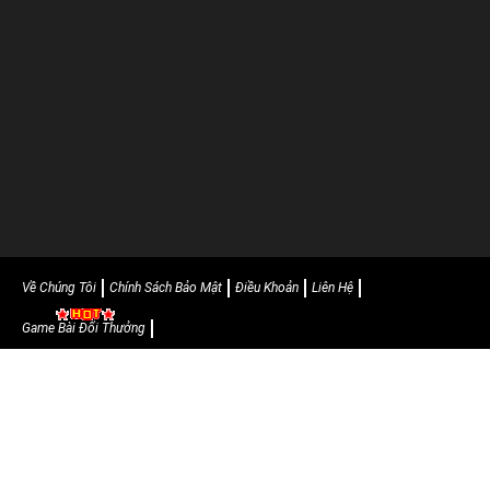
Về Chúng Tôi
Chính Sách Bảo Mật
Điều Khoản
Liên Hệ
Game Bài Đổi Thưởng