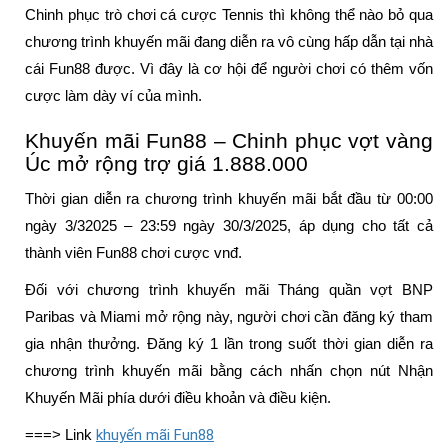
Chinh phục trò chơi cá cược Tennis thì không thể nào bỏ qua
chương trình khuyến mãi đang diễn ra vô cùng hấp dẫn tại nhà
cái Fun88 được. Vì đây là cơ hội để người chơi có thêm vốn
cược làm dày ví của mình.
Khuyến mãi Fun88 – Chinh phục vợt vàng
Úc mở rộng trợ giá 1.888.000
Thời gian diễn ra chương trình khuyến mãi bắt đầu từ 00:00
ngày 3/32025 – 23:59 ngày 30/3/2025, áp dụng cho tất cả
thành viên Fun88 chơi cược vnđ.
Đối với chương trình khuyến mãi Tháng quần vợt BNP
Paribas và Miami mở rộng này, người chơi cần đăng ký tham
gia nhận thưởng. Đăng ký 1 lần trong suốt thời gian diễn ra
chương trình khuyến mãi bằng cách nhấn chọn nút Nhận
Khuyến Mãi phía dưới điều khoản và điều kiện.
khuyến mãi Fun88
===> Link