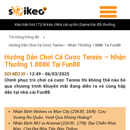
Kèo trận hot |
Tỷ lệ kèo |
Nhà cái uy tín |
Game bài đổi thưởng
Tin nóng bóng đá
»
Hướng Dẫn Chơi Cá Cược Tennis – Nhận Thưởng 1.888K Tại Fun88
Hướng Dẫn Chơi Cá Cược Tennis – Nhận
Thưởng 1.888K Tại Fun88
SOI KÈO IO
-
12:49 - 06/03/2025
Chinh phục trò chơi cá cược Tennis thì không thể nào bỏ
qua chương trình khuyến mãi đang diễn ra vô cùng hấp
dẫn tại nhà cái Fun88.
Nhận Định Wolves vs Man City (23h30, 16/8): Cựu
Vương Ra Quân, Vượt Qua Khủng Hoảng?
Nhận Định MU vs Arsenal (22h30, 17/8): Đại Chiến Khai
Màn, Chờ Đợi Bữa Tiệc Bàn Thắng