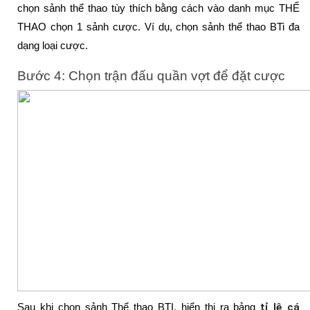
chọn sảnh thể thao tùy thích bằng cách vào danh mục THỂ
THAO chọn 1 sảnh cược. Ví dụ, chọn sảnh thể thao BTi đa
dạng loại cược.
Bước 4: Chọn trận đấu quần vợt để đặt cược
tỉ lệ cá
Sau khi chọn sảnh Thể thao BTI, hiển thị ra bảng