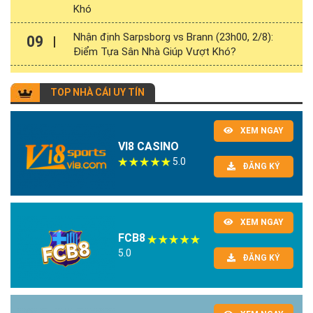
Khó
Nhận định Sarpsborg vs Brann (23h00, 2/8):
09
Điểm Tựa Sân Nhà Giúp Vượt Khó?
TOP NHÀ CÁI UY TÍN
XEM NGAY
VI8 CASINO
5.0
ĐĂNG KÝ
XEM NGAY
FCB8
5.0
ĐĂNG KÝ