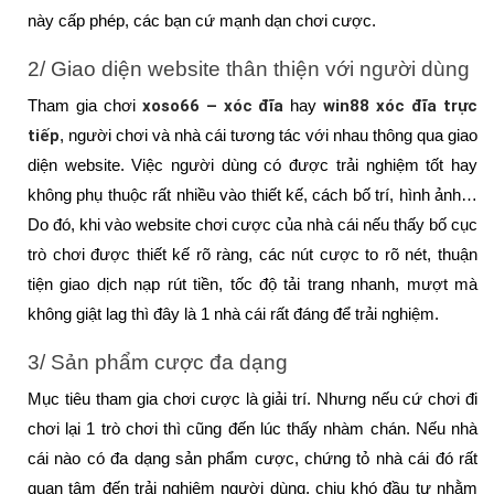
này cấp phép, các bạn cứ mạnh dạn chơi cược.
2/ Giao diện website thân thiện với người dùng
xoso66 – xóc đĩa
win88 xóc đĩa trực
Tham gia chơi
hay
tiếp
, người chơi và nhà cái tương tác với nhau thông qua giao
diện website. Việc người dùng có được trải nghiệm tốt hay
không phụ thuộc rất nhiều vào thiết kế, cách bố trí, hình ảnh…
Do đó, khi vào website chơi cược của nhà cái nếu thấy bố cục
trò chơi được thiết kế rõ ràng, các nút cược to rõ nét, thuận
tiện giao dịch nạp rút tiền, tốc độ tải trang nhanh, mượt mà
không giật lag thì đây là 1 nhà cái rất đáng để trải nghiệm.
3/ Sản phẩm cược đa dạng
Mục tiêu tham gia chơi cược là giải trí. Nhưng nếu cứ chơi đi
chơi lại 1 trò chơi thì cũng đến lúc thấy nhàm chán. Nếu nhà
cái nào có đa dạng sản phẩm cược, chứng tỏ nhà cái đó rất
quan tâm đến trải nghiệm người dùng, chịu khó đầu tư nhằm