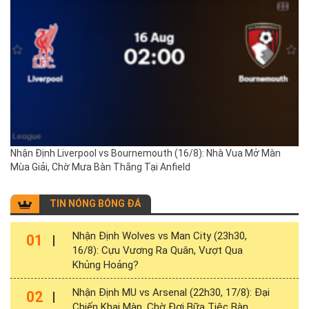
Nhận Định Liverpool vs Bournemouth (16/8): Nhà Vua Mở Màn
Mùa Giải, Chờ Mưa Bàn Thắng Tại Anfield
TIN NÓNG BÓNG ĐÁ
Nhận Định Wolves vs Man City (23h30,
01
16/8): Cựu Vương Ra Quân, Vượt Qua
Khủng Hoảng?
Nhận Định MU vs Arsenal (22h30, 17/8): Đại
02
Chiến Khai Màn, Chờ Đợi Bữa Tiệc Bàn