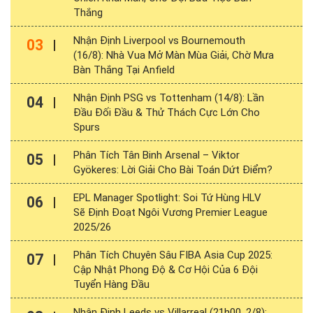
Thắng
Nhận Định Liverpool vs Bournemouth
03
(16/8): Nhà Vua Mở Màn Mùa Giải, Chờ Mưa
Bàn Thắng Tại Anfield
Nhận Định PSG vs Tottenham (14/8): Lần
04
Đầu Đối Đầu & Thử Thách Cực Lớn Cho
Spurs
Phân Tích Tân Binh Arsenal – Viktor
05
Gyökeres: Lời Giải Cho Bài Toán Dứt Điểm?
EPL Manager Spotlight: Soi Tứ Hùng HLV
06
Sẽ Định Đoạt Ngôi Vương Premier League
2025/26
Phân Tích Chuyên Sâu FIBA Asia Cup 2025:
07
Cập Nhật Phong Độ & Cơ Hội Của 6 Đội
Tuyển Hàng Đầu
Nhận Định Leeds vs Villarreal (21h00, 2/8):