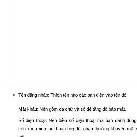
Tên đăng nhập: Thích tên nào các bạn điền vào tên đó.
Mật khẩu: Nên gồm cả chữ và số để tăng độ bảo mật.
Số điện thoại: Nên điền số điện thoại mà bạn đang dùng
còn xác minh tài khoản hợp lệ, nhận thưởng khuyến mãi 