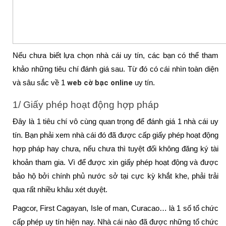
Nếu chưa biết lựa chọn nhà cái uy tín, các bạn có thể tham
khảo những tiêu chí đánh giá sau. Từ đó có cái nhìn toàn diện
web cờ bạc online
và sâu sắc về 1
uy tín.
1/ Giấy phép hoạt động hợp pháp
Đây là 1 tiêu chí vô cùng quan trọng để đánh giá 1 nhà cái uy
tín. Bạn phải xem nhà cái đó đã được cấp giấy phép hoạt động
hợp pháp hay chưa, nếu chưa thì tuyệt đối không đăng ký tài
khoản tham gia. Vì để được xin giấy phép hoạt động và được
bảo hộ bởi chính phủ nước sở tại cực kỳ khắt khe, phải trải
qua rất nhiều khâu xét duyệt.
Pagcor, First Cagayan, Isle of man, Curacao… là 1 số tổ chức
cấp phép uy tín hiện nay. Nhà cái nào đã được những tổ chức