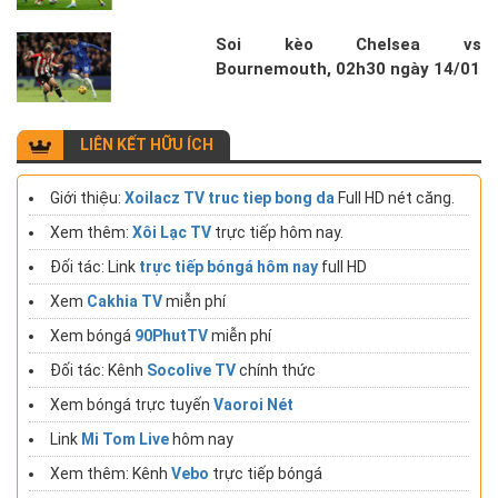
Soi kèo Chelsea vs
Bournemouth, 02h30 ngày 14/01
LIÊN KẾT HỮU ÍCH
Giới thiệu:
Xoilacz TV truc tiep bong da
Full HD nét căng.
Xem thêm:
Xôi Lạc TV
trực tiếp hôm nay.
Đối tác: Link
trực tiếp bóngá hôm nay
full HD
Xem
Cakhia TV
miễn phí
Xem bóngá
90PhutTV
miễn phí
Đối tác: Kênh
Socolive TV
chính thức
Xem bóngá trực tuyến
Vaoroi Nét
Link
Mi Tom Live
hôm nay
Xem thêm: Kênh
Vebo
trực tiếp bóngá