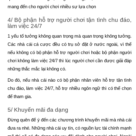
mang đến cho người chơi nhiều sự lựa chọn
4/ Bộ phận hỗ trợ người chơi tận tình chu đáo,
làm việc 24/7
1 yếu tố tưởng không quan trọng mà quan trọng không tưởng.
Các nhà cái cá cược đều có trụ sở đặt ở nước ngoài, vì thế
nếu không có bộ phận hỗ trợ người chơi hoặc bộ phận người
chơi không làm việc 24/7 thì lúc người chơi cần được giải đáp
những thắc mắc lại không có.
Do đó, nếu nhà cái nào có bộ phận nhân viên hỗ trợ tận tình
chu đáo, làm việc 24/7, hỗ trợ nhiều ngôn ngữ thì có thể chọn
để tham gia.
5/ Khuyến mãi đa dạng
Đừng quên để ý đến các chương trình khuyến mãi mà nhà cái
đưa ra nhé. Những nhà cái uy tín, có nguồn lực tài chính mạnh