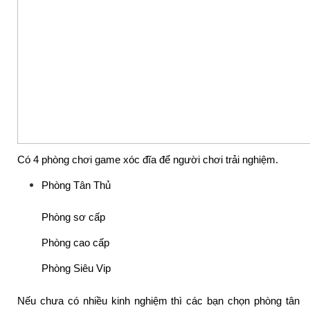
Có 4 phòng chơi game xóc đĩa để người chơi trải nghiệm.
Phòng Tân Thủ
Phòng sơ cấp
Phòng cao cấp
Phòng Siêu Vip
Nếu chưa có nhiều kinh nghiệm thì các bạn chọn phòng tân