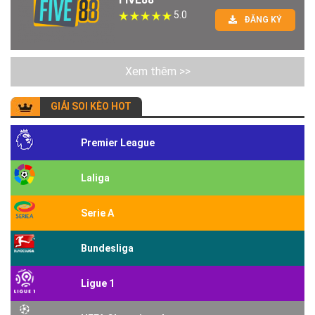
5.0
ĐĂNG KÝ
Xem thêm >>
GIẢI SOI KÈO HOT
Premier League
Laliga
Serie A
Bundesliga
Ligue 1