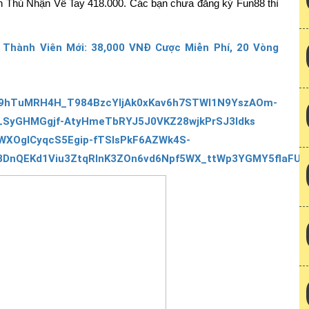
n Thủ Nhận Về Tay 418.000. Các bạn chưa đăng ký Fun88 thì
 Thành Viên Mới: 38,000 VNĐ Cược Miễn Phí, 20 Vòng