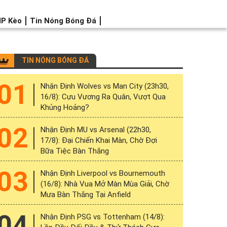
IP Kèo
Tin Nóng Bóng Đá
TIN NÓNG BÓNG ĐÁ
01
Nhận Định Wolves vs Man City (23h30,
16/8): Cựu Vương Ra Quân, Vượt Qua
Khủng Hoảng?
02
Nhận Định MU vs Arsenal (22h30,
17/8): Đại Chiến Khai Màn, Chờ Đợi
Bữa Tiệc Bàn Thắng
03
Nhận Định Liverpool vs Bournemouth
(16/8): Nhà Vua Mở Màn Mùa Giải, Chờ
Mưa Bàn Thắng Tại Anfield
04
Nhận Định PSG vs Tottenham (14/8):