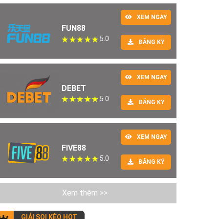
XEM NGAY
FUN88
5.0
ĐĂNG KÝ
XEM NGAY
DEBET
5.0
ĐĂNG KÝ
XEM NGAY
FIVE88
5.0
ĐĂNG KÝ
Xem thêm >>
GIẢI SOI KÈO HOT