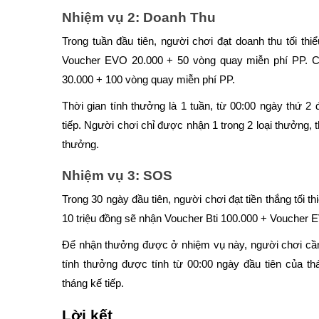
Nhiệm vụ 2: Doanh Thu
Trong tuần đầu tiên, người chơi đạt doanh thu tối th
Voucher EVO 20.000 + 50 vòng quay miễn phí PP. C
30.000 + 100 vòng quay miễn phí PP.
Thời gian tính thưởng là 1 tuần, từ 00:00 ngày thứ 2
tiếp. Người chơi chỉ được nhận 1 trong 2 loại thưởn
thưởng.
Nhiệm vụ 3: SOS
Trong 30 ngày đầu tiên, người chơi đạt tiền thắng tối 
10 triệu đồng sẽ nhận Voucher Bti 100.000 + Voucher 
Để nhận thưởng được ở nhiệm vụ này, người chơi cần
tính thưởng được tính từ 00:00 ngày đầu tiên của t
tháng kế tiếp.
Lời kết