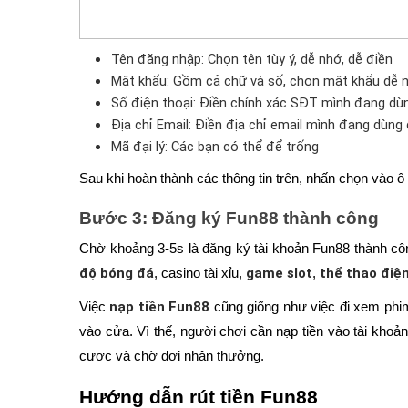
Tên đăng nhập: Chọn tên tùy ý, dễ nhớ, dễ điền
Mật khẩu: Gồm cả chữ và số, chọn mật khẩu dễ 
Số điện thoại: Điền chính xác SĐT mình đang dùn
Địa chỉ Email: Điền địa chỉ email mình đang dùng 
Mã đại lý: Các bạn có thể để trống
Sau khi hoàn thành các thông tin trên, nhấn chọn vào 
Bước 3: Đăng ký Fun88 thành công
Chờ khoảng 3-5s là đăng ký tài khoản Fun88 thành côn
độ bóng đá
game slot
thể thao điện
, casino tài xỉu,
,
nạp tiền Fun88
Việc
cũng giống như việc đi xem phim
vào cửa. Vì thế, người chơi cần nạp tiền vào tài khoản
cược và chờ đợi nhận thưởng.
Hướng dẫn rút tiền Fun88