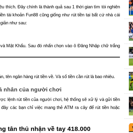
 thích. Đây chính là thành quả sau 1 thời gian tìm tòi nghiên
 tài khoản Fun88 cũng giống như rút tiền tại bất cứ nhà cái
giản như sau:
 và Mật Khẩu. Sau đó nhấn chọn vào ô Đăng Nhập chữ trắng
n, tên ngân hàng rút tiền về. Và số tiền cần rút là bao nhiêu.
cá nhân của người chơi
c lệnh rút tiền của người chơi, hệ thống sẽ xử lý và gửi tiền
 đây các bạn chỉ việc mang thẻ ATM ra cây để rút tiền hoặc
g tân thủ nhận về tay 418.000