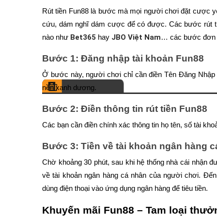
Rút tiền Fun88 là bước mà mọi người chơi đặt cược yêu
cứu, dám nghĩ dám cược để có được. Các bước rút tiền
Bet365
JBO Việt Nam
nào như
hay
… các bước đơn 
Bước 1: Đăng nhập tài khoản Fun88
Ở bước này, người chơi chỉ cần điền Tên Đăng Nhập
nền xanh dương.
Bước 2: Điền thông tin rút tiền Fun88
Các bạn cần điền chính xác thông tin họ tên, số tài khoả
Bước 3: Tiền về tài khoản ngân hàng 
Chờ khoảng 30 phút, sau khi hệ thống nhà cái nhận đượ
về tài khoản ngân hàng cá nhân của người chơi. Đến
dùng điện thoại vào ứng dụng ngân hàng để tiêu tiền.
Khuyến mãi Fun88 – Tam loại thưởn