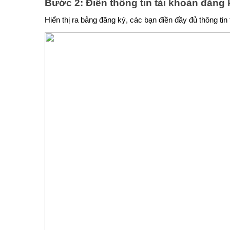
Bước 2: Điền thông tin tài khoản đăng 
Hiển thị ra bảng đăng ký, các bạn điền đầy đủ thông tin