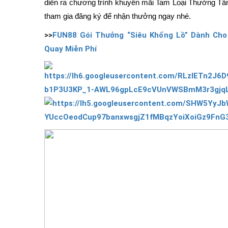
diễn ra chương trình khuyến mãi Tam Loại Thưởng Tâ
tham gia đăng ký để nhận thưởng ngay nhé.
>>
FUN88 Gói Thưởng “Siêu Khổng Lồ” Dành Cho
Quay Miễn Phí