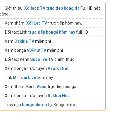
Giới thiệu:
Xoilacz TV truc tiep bong da
Full HD nét
căng.
Xem thêm:
Xôi Lạc TV
trực tiếp hôm nay.
Đối tác: Link
trực tiếp bóngá hôm nay
full HD
Xem
Cakhia TV
miễn phí
Xem bóngá
90PhutTV
miễn phí
Đối tác: Kênh
Socolive TV
chính thức
Xem bóngá trực tuyến
Vaoroi Nét
Link
Mi Tom Live
hôm nay
Xem thêm: Kênh
Vebo
trực tiếp bóngá
Xem bóngá trực tuyến
Rakhoi Nét
Truy cập
bongdalu vip
tại Bongdainfo