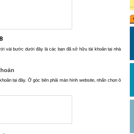
8
ới vài bước dưới đây là các bạn đã sở hữu tài khoản tại nhà
khoản
khoản tại đây. Ở góc bên phải màn hình website, nhấn chọn ô