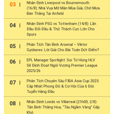
Nhận Định Liverpool vs Bournemouth
03
(16/8): Nhà Vua Mở Màn Mùa Giải, Chờ Mưa
Bàn Thắng Tại Anfield
Nhận Định PSG vs Tottenham (14/8): Lần
04
Đầu Đối Đầu & Thử Thách Cực Lớn Cho
Spurs
Phân Tích Tân Binh Arsenal – Viktor
05
Gyökeres: Lời Giải Cho Bài Toán Dứt Điểm?
EPL Manager Spotlight: Soi Tứ Hùng HLV
06
Sẽ Định Đoạt Ngôi Vương Premier League
2025/26
Phân Tích Chuyên Sâu FIBA Asia Cup 2025:
07
Cập Nhật Phong Độ & Cơ Hội Của 6 Đội
Tuyển Hàng Đầu
Nhận Định Leeds vs Villarreal (21h00, 2/8):
08
Tân Binh Thăng Hoa, “Tàu Ngầm Vàng” Gặp
Khó