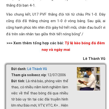
thắng đội bạn 4-1.
Vào chung kết, U17 PVF thắng đội tới từ châu Phi 1-0. Đây
cũng đội đã thắng chúng em 1-0 ở vòng bảng. Sau giải, ai
cũng hạnh phúc khi nhìn đôi giày hở hết mũi, chân đau buốt vì
đá trên sân nhân tạo giữa thời tiết nóng bỏng”./
>>> Xem thêm tổng hợp các bài:
Tỷ lệ kèo bóng đá đêm
nay và ngày mai
Lê Thành Vũ
Bút danh:
Lê Thành Vũ
Tham gia soikeoz.vip:
12/07/2006
Bút tính:
Là nhà báo, phóng viên thể
thao, có nhiều năm kinh nghiệm làm
việc về thể thao bóng đá qua nhiều
tờ báo uy tín tại các đài truyền hình
lớn như Báo mới, VTV, VTC, K+... Hiện