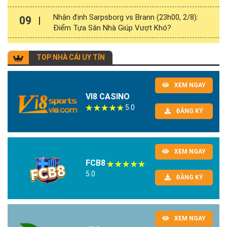
Nhận định Sarpsborg vs Brann (23h00, 2/8):
09
Điểm Tựa Sân Nhà Giúp Vượt Khó?
TOP NHÀ CÁI UY TÍN
XEM NGAY
VI8 CASINO
5.0
ĐĂNG KÝ
XEM NGAY
FCB8
5.0
ĐĂNG KÝ
XEM NGAY