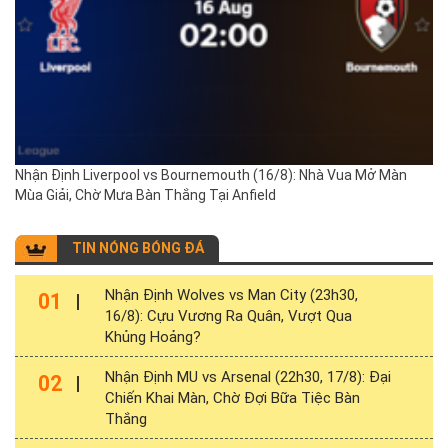
Nhận Định Liverpool vs Bournemouth (16/8): Nhà Vua Mở Màn
Mùa Giải, Chờ Mưa Bàn Thắng Tại Anfield
TIN NÓNG BÓNG ĐÁ
Nhận Định Wolves vs Man City (23h30,
01
16/8): Cựu Vương Ra Quân, Vượt Qua
Khủng Hoảng?
Nhận Định MU vs Arsenal (22h30, 17/8): Đại
02
Chiến Khai Màn, Chờ Đợi Bữa Tiệc Bàn
Thắng