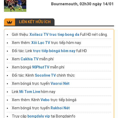
Bournemouth, 02h30 ngày 14/01
LIÊN KẾT HỮU ÍCH
Giới thiệu:
Xoilacz TV truc tiep bong da
Full HD nét căng.
Xem thêm:
Xôi Lạc TV
trực tiếp hôm nay.
Đối tác: Link
trực tiếp bóngá hôm nay
full HD
Xem
Cakhia TV
miễn phí
Xem bóngá
90PhutTV
miễn phí
Đối tác: Kênh
Socolive TV
chính thức
Xem bóngá trực tuyến
Vaoroi Nét
Link
Mi Tom Live
hôm nay
Xem thêm: Kênh
Vebo
trực tiếp bóngá
Xem bóngá trực tuyến
Rakhoi Nét
Truy cập
bongdalu vip
tại Bongdainfo