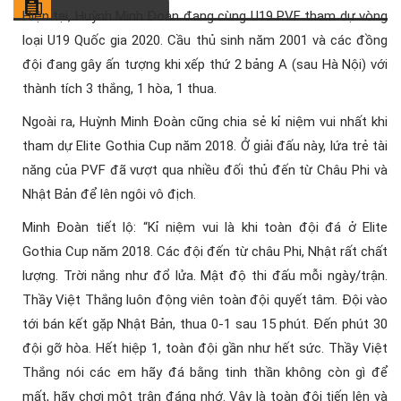
Hiện tại, Huỳnh Minh Đoàn đang cùng U19 PVF tham dự vòng
loại U19 Quốc gia 2020. Cầu thủ sinh năm 2001 và các đồng
đội đang gây ấn tượng khi xếp thứ 2 bảng A (sau Hà Nội) với
thành tích 3 thắng, 1 hòa, 1 thua.
Ngoài ra, Huỳnh Minh Đoàn cũng chia sẻ kỉ niệm vui nhất khi
tham dự Elite Gothia Cup năm 2018. Ở giải đấu này, lứa trẻ tài
năng của PVF đã vượt qua nhiều đối thủ đến từ Châu Phi và
Nhật Bản để lên ngôi vô địch.
Minh Đoàn tiết lộ: “Kỉ niệm vui là khi toàn đội đá ở Elite
Gothia Cup năm 2018. Các đội đến từ châu Phi, Nhật rất chất
lượng. Trời nắng như đổ lửa. Mật độ thi đấu mỗi ngày/trận.
Thầy Việt Thắng luôn động viên toàn đội quyết tâm. Đội vào
tới bán kết gặp Nhật Bản, thua 0-1 sau 15 phút. Đến phút 30
đội gỡ hòa. Hết hiệp 1, toàn đội gần như hết sức. Thầy Việt
Thắng nói các em hãy đá bằng tinh thần không còn gì để
mất, hãy chơi một trận đáng nhớ. Vậy là toàn đội tiến lên và