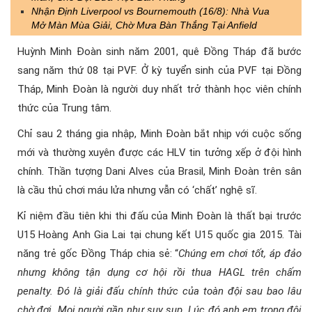
Nhận Định Liverpool vs Bournemouth (16/8): Nhà Vua
Mở Màn Mùa Giải, Chờ Mưa Bàn Thắng Tại Anfield
Huỳnh Minh Đoàn sinh năm 2001, quê Đồng Tháp đã bước
sang năm thứ 08 tại PVF. Ở kỳ tuyển sinh của PVF tại Đồng
Tháp, Minh Đoàn là người duy nhất trở thành học viên chính
thức của Trung tâm.
Chỉ sau 2 tháng gia nhập, Minh Đoàn bắt nhịp với cuộc sống
mới và thường xuyên được các HLV tin tưởng xếp ở đội hình
chính. Thần tượng Dani Alves của Brasil, Minh Đoàn trên sân
là cầu thủ chơi máu lửa nhưng vẫn có ‘chất’ nghệ sĩ.
Kỉ niệm đầu tiên khi thi đấu của Minh Đoàn là thất bại trước
U15 Hoàng Anh Gia Lai tại chung kết U15 quốc gia 2015. Tài
năng trẻ gốc Đồng Tháp chia sẻ: “
Chúng em chơi tốt, áp đảo
nhưng không tận dụng cơ hội rồi thua HAGL trên chấm
penalty. Đó là giải đấu chính thức của toàn đội sau bao lâu
chờ đợi. Mọi người gần như suy sụp. Lúc đó anh em trong đội