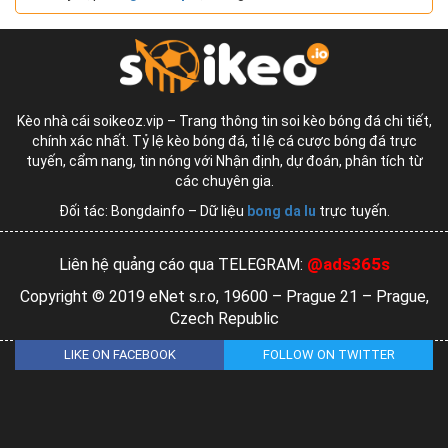
Kèo nhà cái soikeoz.vip – Trang thông tin soi kèo bóng đá chi tiết,
chính xác nhất. Tỷ lệ kèo bóng đá, tỉ lệ cá cược bóng đá trực
tuyến, cẩm nang, tin nóng với Nhận định, dự đoán, phân tích từ
các chuyên gia.
Đối tác: Bongdainfo – Dữ liệu
bong da lu
trực tuyến.
@ads365s
Liên hệ quảng cáo qua TELEGRAM:
Copyright © 2019 eNet s.r.o, 19600 – Prague 21 – Prague,
Czech Republic
LIKE ON FACEBOOK
FOLLOW ON TWITTER