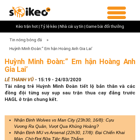
Kèo trận hot |
Tỷ lệ kèo |
Nhà cái uy tín |
Game bài đổi thưởng
Tin nóng bóng đá
»
Huỳnh Minh Đoàn:” Em hận Hoàng Anh Gia Lai’
Huỳnh Minh Đoàn:” Em hận Hoàng Anh
Gia Lai’
LÊ THÀNH VŨ
-
15:19 - 24/03/2020
Tài năng trẻ Huỳnh Minh Đoàn tiết lộ bản thân và các
đồng đội từng suy sụp sau trận thua cay đắng trước
HAGL ở trận chung kết.
Nhận Định Wolves vs Man City (23h30, 16/8): Cựu
Vương Ra Quân, Vượt Qua Khủng Hoảng?
Nhận Định MU vs Arsenal (22h30, 17/8): Đại Chiến Khai
Màn, Chờ Đợi Bữa Tiệc Bàn Thắng